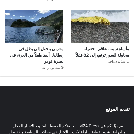
مأساة سبتة تتفاقم.. حصيلة
مغربي يتحول إلى بطل في
محاولة العبور ترتفع إلى 82 قتيلاً
إيطاليا.. أنقذ طفلاً من الغرق في
بحيرة كومو
منذ يوم واحد
منذ يوم واحد
تقديم الموقع
مرحبًا بكم في M24 Press – منصتكم المفضلة لمتابعة الأخبار المحلية
والدولية. نقدم تغطية شاملة لأحدث الأخبار في مجالات السياسة والاقتصاد