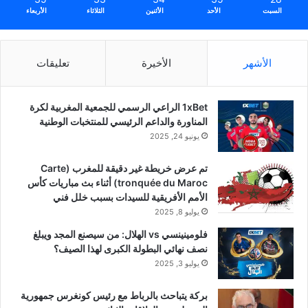
السبت
الأحد
الأثنين
الثلاثاء
الأربعاء
الأشهر
الأخيرة
تعليقات
1xBet الراعي الرسمي للجمعية المغربية لكرة
المناورة والداعم الرئيسي للمنتخبات الوطنية
يونيو 24, 2025
تم عرض خريطة غير دقيقة للمغرب (Carte
tronquée du Maroc) أثناء بث مباريات كأس
الأمم الأفريقية للسيدات بسبب خلل فني
يوليو 8, 2025
فلومينينسي vs الهلال: من سيصنع المجد ويبلغ
نصف نهائي البطولة الكبرى لهذا الصيف؟
يوليو 3, 2025
بركة يتباحث بالرباط مع رئيس كونغرس جمهورية