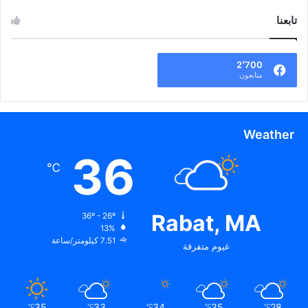
تابعنا
2٬700
متابعون
Weather
36
℃
Rabat, MA
36º - 26º
13%
7.51 كيلومتر/ساعة
غيوم متفرقة
35
33
34
35
28
℃
℃
℃
℃
℃