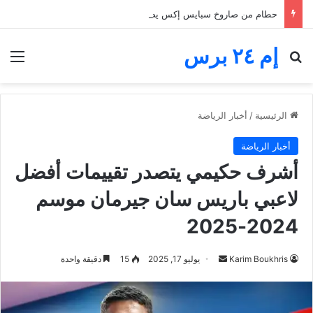
حطام من صاروخ سبايس إكس يضرب القمر.. فوهة جديدة تثير اهتمام ناسا والعلماء
إم ٢٤ برس
بحث عن
الق
الرئيسية
/
أخبار الرياضة
أخبار الرياضة
أشرف حكيمي يتصدر تقييمات أفضل
لاعبي باريس سان جيرمان موسم
2024-2025
أرسل
Karim Boukhris
يوليو 17, 2025
15
دقيقة واحدة
بريدا
إلكترونيا