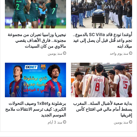
أوغندا تودع قائد SC Villa بالدموع..
نيجيريا وزامبيا تعبران من مجموعة
نجم واعد قُتل قبل أن يصل إلى عيد
مجنونة.. فارق الأهداف يقصي
ميلاد ابنه
مالاوي من كان السيدات
منذ يوم واحد
منذ يومين
بداية صعبة لأشبال السلة.. المغرب
برشلونة و1xBet وصيف التحولات
يسقط أمام مالي في افتتاح كأس
الكبرى: كيف ترسم الانتقالات ملامح
إفريقيا
الموسم الجديد
منذ يومين
منذ 3 أيام