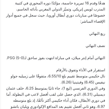
هدفًا وقدم 16 تمريرة حاسمة، مؤكدًا دوره المحوري في كتيبة
المدرب لويس إنريكي. وتميّز الدولي المغربي بأدائه الحاسم،
خصوصًا في مباريات دوري أبطال أوروبا، حيث سجل في جميع أدوار
الإقصاء المباشر:
ربع النهائي
نصف النهائي
النهائي أمام إنتر ميلان، في مباراة انتهت بفوز ساحق لـPSG (5-0).
استقرار في الأداء وتفوق بالأرقام
نال حكيمي متوسط تقييم بلغ 6.55/10، متفوقًا على زميليه جواو
نيفيس (6.45) وفيتينيا (6.26).
وفي الدوري الفرنسي (ليغ 1)، جاء ثانيًا بمتوسط 6.25، خلف عثمان
ديمبيلي (6.31)، الذي حصل على لقب أفضل لاعب في البطولة. أما
في دوري الأبطال، فكان أداء حكيمي أكثر تألقًا، إذ بلغ متوسطه
6.97، وهو ثاني أفضل تقييم بعد المدافع الإكوادوري ويليان باتشو