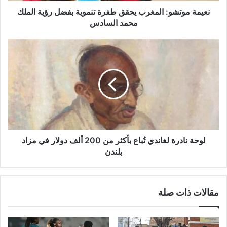
محمد
نعيمة موتشو: المغرب يحقق طفرة تنموية بفضل رؤية الملك
السادس
محمد السادس
لوحة
نادرة
لغاندي
تُباع
بأكثر
من
200
ألف
دولار
في
لوحة نادرة لغاندي تُباع بأكثر من 200 ألف دولار في مزاد
مزاد
بلندن
بلندن
مقالات ذات صلة