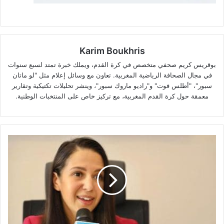
Karim Boukhris
بوقريس كريم صحفي متخصص في كرة القدم، ويملك خبرة تمتد لسبع سنوات
في مجال الصحافة الرياضية المغربية. تعاون مع وسائل إعلام مثل "لو ماتان
سبور"، "أطلس فوت" و"راديو ماروك سبور"، وينشر تحليلات تكتيكية وتقارير
معمقة حول كرة القدم المغربية، مع تركيز خاص على المنتخبات الوطنية.
نعيمة
موتشو:
المغرب
يحقق
طفرة
تنموية
بفضل
رؤية
الملك