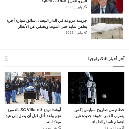
البيرو لتعزيز العلاقات الثنائية
يوليو 1, 2025
جريمة مروعة في الدار البيضاء: سائق سيارة أجرة
يطعن شابة حتى الموت ويختفي عن الأنظار
يوليو 1, 2025
آخر أخبار التكنولوجيا
حطام من صاروخ سبايس إكس
أوغندا تودع قائد SC Villa بالدموع..
يضرب القمر.. فوهة جديدة تثير
نجم واعد قُتل قبل أن يصل إلى عيد
اهتمام ناسا والعلماء
ميلاد ابنه
منذ 11 ساعة
منذ يوم واحد