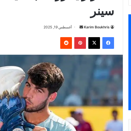
سينر
أرسل
Karim Boukhris
أغسطس 19, 2025
بريدا
فيسبوك
‫X
بينتيريست
إلكترونيا