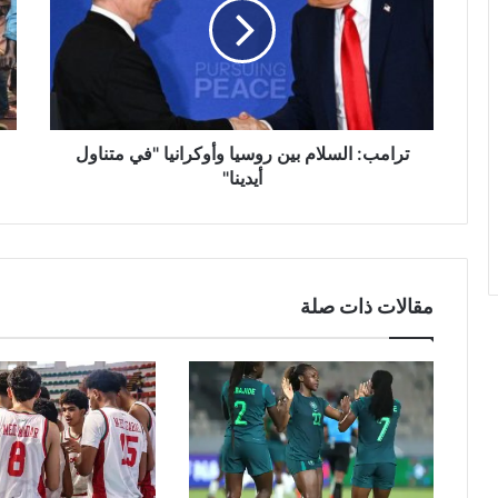
روسيا
يخل
وأوكرانيا
52
"في
قتيلا
متناول
في
أيدينا"
الك
الد
ترامب: السلام بين روسيا وأوكرانيا "في متناول
أيدينا"
مقالات ذات صلة