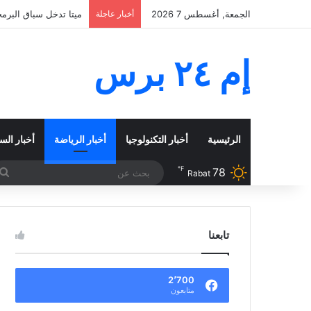
الجمعة, أغسطس 7 2026
أخبار عاجلة
نيجيريا وزامبيا تعبر
إم ٢٤ برس
الرئيسية
أخبار التكنولوجيا
أخبار الرياضة
أخبار الس
℉
78
Rabat
تابعنا
2٬700
متابعون