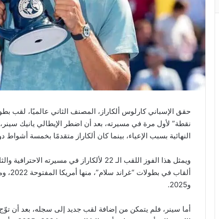
حقق الإسباني كارلوس ألكاراز، المصنف الثاني عالميًا، لقب بطو
نقطة” لأول مرة في مسيرته، بعد أن اضطر الإيطالي يانيك سينر، ا
النهائية بسبب الإعياء، بينما كان ألكاراز متقدمًا بخمسة أشواط 
ويمثل هذا الفوز اللقب الـ 22 لألكاراز في مسي
و2025.
أما سينر، فلم يتمكن من إضافة لقب جديد إلى سجله، بعد أن توّج 