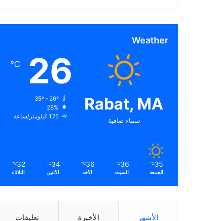
Weather
26
℃
Rabat, MA
35º - 26º
28%
1.75 كيلومتر/ساعة
سماء صافية
32
34
36
36
35
℃
℃
℃
℃
℃
الجمعة
السبت
الأحد
الأثنين
الثلاثاء
الأشهر
الأخيرة
تعليقات