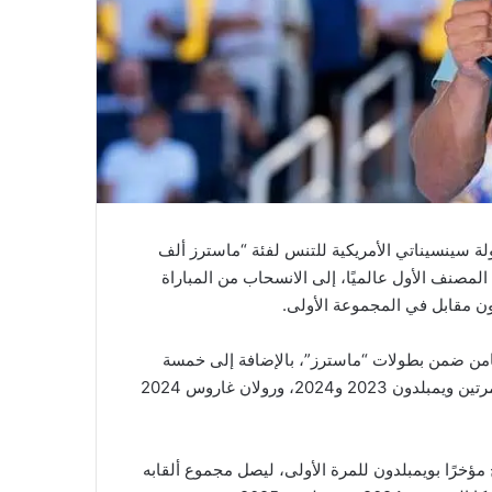
لة سينسيناتي الأمريكية للتنس لفئة “ماسترز ألف
لمصنف الأول عالميًا، إلى الانسحاب من المباراة
دون مقابل في المجموعة الأولى.
رته الاحترافية والثامن ضمن بطولات “ماسترز”، بالإضافة إلى خمسة
ألقاب في بطولات “غراند سلام”، منها أمريكا المفتوحة 2022، ومرتين ويمبلدون 2023 و2024، ورولان غاروس 2024
مؤخرًا بويمبلدون للمرة الأولى، ليصل مجموع ألقابه