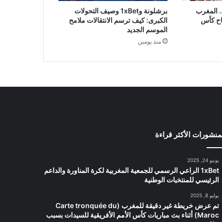
. المغرب
برشلونة و1xBet وصيف التحولات
اح كأس
الكبرى: كيف ترسم الانتقالات ملامح
الموسم الجديد
منذ يومين
منشورات الأكثر قراءة
يونيو 24, 2025
1xBet الراعي الرسمي للجمعية المغربية لكرة المناورة والداعم
الرئيسي للمنتخبات الوطنية
يوليو 8, 2025
تم عرض خريطة غير دقيقة للمغرب (Carte tronquée du
Maroc) أثناء بث مباريات كأس الأمم الأفريقية للسيدات بسبب