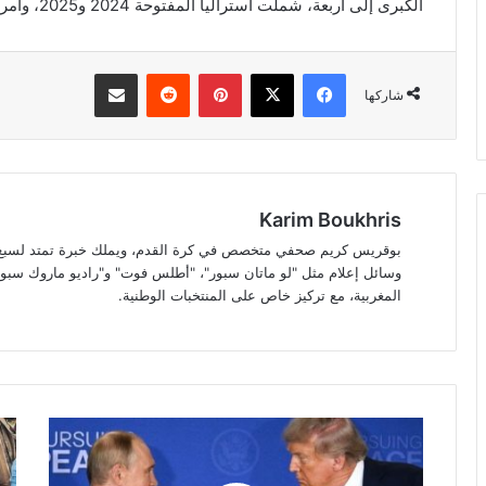
الكبرى إلى أربعة، شملت أستراليا المفتوحة 2024 و2025، وأمريكا المفتوحة 2024، وويمبلدون 2025.
فيسبوك
‫X
بينتيريست
مشاركة عبر البريد
شاركها
Karim Boukhris
بوقريس كريم صحفي متخصص في كرة القدم، ويملك خبرة تمتد لسبع سن
وسائل إعلام مثل "لو ماتان سبور"، "أطلس فوت" و"راديو ماروك سبور"
المغربية، مع تركيز خاص على المنتخبات الوطنية.
ترامب:
هجو
السلام
دمو
بين
لـ"