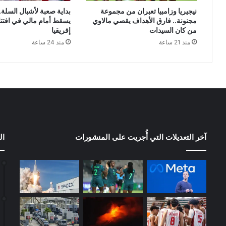
نيجيريا وزامبيا تعبران من مجموعة
بداية صعبة لأشبال السلة.
مجنونة.. فارق الأهداف يقصي مالاوي
يسقط أمام مالي في افتت
من كان السيدات
إفريقيا
منذ 21 ساعة
منذ 24 ساعة
آخر التعديلات التي أُجريت على المنشورات
ال