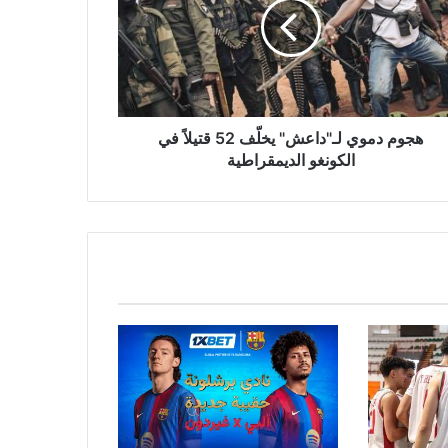
ّف
ً
ونغو
يمقراطية
هجوم دموي لـ"داعش" يخلّف 52 قتيلاً في
الكونغو الديمقراطية