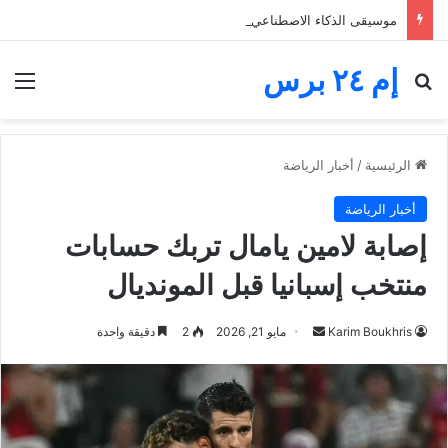
موسيقى الذكاء الاصطناعي تغرق المنصات.. الفنانون يخوضون معركة البقاء والأجور
إم ٢٤ برس
بحث عن
الق
الرئيسية
/
أخبار الرياضة
أخبار الرياضة
إصابة لامين يامال تربك حسابات
منتخب إسبانيا قبل المونديال
أرسل
Karim Boukhris
مايو 21, 2026
2
دقيقة واحدة
بريدا
إلكترونيا