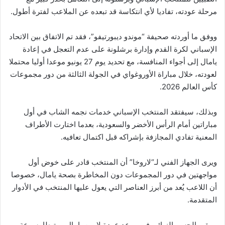
مرحلة عودته، تفاديا لأي انتكاسة قد تبعده عن الملاعب لفترة أطول.
ووفق ما أوردته صحيفة “موندو ديبورتيفو”، فقد تم الاتفاق بين الاتحاد
الإسباني لكرة القدم وإدارة برشلونة على عدم التعجل في إعادة
يامال إلى أجواء المنافسة، مع تحديد يوم 27 يونيو موعدا أوليا محتملا
لعودته، خلال مباراة الأوروغواي في الجولة الثالثة من دور مجموعات
كأس العالم 2026.
وبذلك، سيفتقد المنتخب الإسباني خدمات نجمه الشاب في أول
مباراتين أمام الرأس الأخضر والسعودية، بعدما اختارت الأطراف
المعنية تفادي المجازفة بإشراكه قبل اكتمال تعافيه.
ويرى الجهاز الفني لـ“لاروخا” أن المنتخب قادر على خوض أول
مواجهتين في دور المجموعات دون المخاطرة بصحة يامال، خصوصا
أن اللاعب يُعد من أبرز العناصر التي يعول عليها المنتخب في الأدوار
المتقدمة.
ويبقى الحسم النهائي في موعد عودة لامين يامال مرتبطا بسرعة