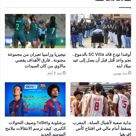
أوغندا تودع قائد SC Villa بالدموع..
نيجيريا وزامبيا تعبران من مجموعة
نجم واعد قُتل قبل أن يصل إلى عيد
مجنونة.. فارق الأهداف يقصي
ميلاد ابنه
مالاوي من كان السيدات
منذ يومين
منذ 3 أيام
بداية صعبة لأشبال السلة.. المغرب
برشلونة و1xBet وصيف التحولات
يسقط أمام مالي في افتتاح كأس
الكبرى: كيف ترسم الانتقالات ملامح
إفريقيا
الموسم الجديد