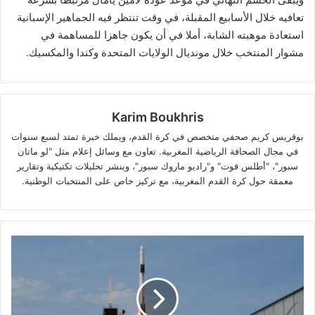
تعافيه خلال الأسابيع المقبلة، في وقت تنتظر فيه الجماهير الإسبانية
استعادة موهبته الشابة، أملا في أن يكون جاهزا للمساهمة في
مشوار المنتخب خلال مونديال الولايات المتحدة وكندا والمكسيك.
Karim Boukhris
بوقريس كريم صحفي متخصص في كرة القدم، ويملك خبرة تمتد لسبع سنوات
في مجال الصحافة الرياضية المغربية. تعاون مع وسائل إعلام مثل "لو ماتان
سبور"، "أطلس فوت" و"راديو ماروك سبور"، وينشر تحليلات تكتيكية وتقارير
معمقة حول كرة القدم المغربية، مع تركيز خاص على المنتخبات الوطنية.
“سبايس
إكس”
تستعد
لإطلاق
أحدث