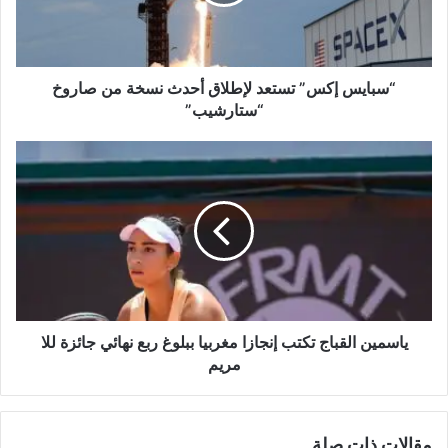
نسخة
من
صاروخ
“ستارشيب”
“سبايس إكس” تستعد لإطلاق أحدث نسخة من صاروخ
“ستارشيب”
ياسمين
القباج
تكتب
إنجازا
مغربيا
ببلوغ
ربع
نهائي
جائزة
للا
ياسمين القباج تكتب إنجازا مغربيا ببلوغ ربع نهائي جائزة للا
مريم
مريم
مقالات ذات صلة