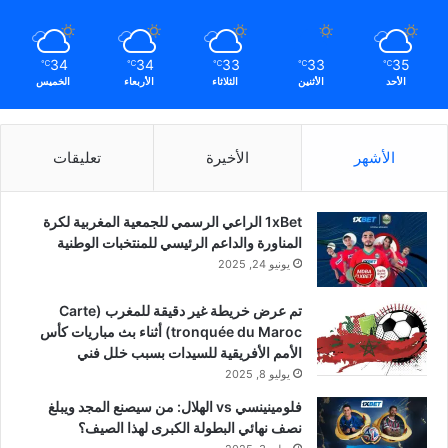
34
34
33
33
35
℃
℃
℃
℃
℃
الأحد
الأثنين
الثلاثاء
الأربعاء
الخميس
الأشهر
الأخيرة
تعليقات
1xBet الراعي الرسمي للجمعية المغربية لكرة
المناورة والداعم الرئيسي للمنتخبات الوطنية
يونيو 24, 2025
تم عرض خريطة غير دقيقة للمغرب (Carte
tronquée du Maroc) أثناء بث مباريات كأس
الأمم الأفريقية للسيدات بسبب خلل فني
يوليو 8, 2025
فلومينينسي vs الهلال: من سيصنع المجد ويبلغ
نصف نهائي البطولة الكبرى لهذا الصيف؟