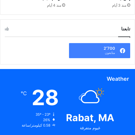
منذ 3 أيام
منذ 4 أيام
تابعنا
2٬700
متابعون
Weather
28
℃
Rabat, MA
35º - 23º
26%
0.58 كيلومتر/ساعة
غيوم متفرقة