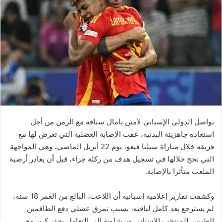
يواصل الدولي الإسباني لامين يامال سباقه مع الزمن من أجل
استعادة جاهزيته البدنية، عقب الإصابة العضلية التي تعرض لها مع
فريقه خلال مباراة سيلتا فيغو، يوم 22 أبريل الماضي، وهي المواجهة
التي نجح خلالها في تسجيل هدف من ركلة جزاء، قبل أن يغادر أرضية
الملعب متأثرا بالإصابة.
وكشفت تقارير إعلامية إسبانية أن اللاعب، البالغ من العمر 18 سنة،
لم يسترجع بعد كامل لياقته، بسبب تمزق عضلي دفع الطاقمين
الطبيين للمنتخب الإسباني وبرشلونة إلى التعامل بحذر كبير مع