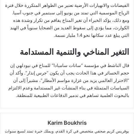
الفيضانات والانهيارات الأرضية تعتبر من الظواهر المتكررة خلال فترة
الرياح الموسمية التي تمتد من يونيو إلى سبتمبر في جنوب آسيا.
ومع ذلك، يؤكد الخبراء أن تغير المناخ يفاقم من تكرار وشدة هذه
الكوارث، مما يؤدي إلى سقوط العديد من الضحايا سنوياً في الهند
التي يبلغ عدد سكانها نحو 1.4 مليار نسمة.
التغير المناخي والتنمية المستدامة
قال الناشط في مؤسسة “ساتات سامبادا” للمناخ في نيودلهي إن
حجم الخسائر في هذا الحادث يجب أن يكون “جرس إنذار”. وأكد أن
“الاحترار العالمي يزيد من غزارة مواسم الأمطار”، مشيراً إلى أن
السياسات المتمثلة في بناء المنشآت غير المستدامة وعدم الالتزام
بالبحوث العلمية تساهم في تدمير الدفاعات الطبيعية للمنطقة.
Karim Boukhris
بوقريس كريم صحفي متخصص في كرة القدم، ويملك خبرة تمتد لسبع سنوات