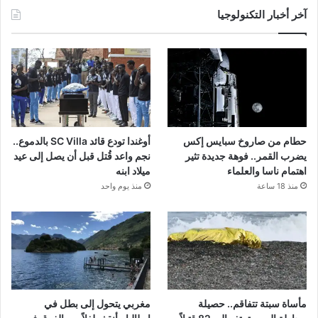
آخر أخبار التكنولوجيا
حطام من صاروخ سبايس إكس
أوغندا تودع قائد SC Villa بالدموع..
يضرب القمر.. فوهة جديدة تثير
نجم واعد قُتل قبل أن يصل إلى عيد
اهتمام ناسا والعلماء
ميلاد ابنه
منذ 18 ساعة
منذ يوم واحد
مأساة سبتة تتفاقم.. حصيلة
مغربي يتحول إلى بطل في