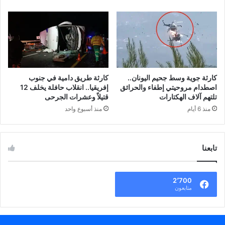
كارثة جوية وسط جحيم اليونان..
كارثة طريق دامية في جنوب
اصطدام مروحيتي إطفاء والحرائق
إفريقيا.. انقلاب حافلة يخلف 12
تلتهم آلاف الهكتارات
قتيلاً وعشرات الجرحى
منذ 6 أيام
منذ أسبوع واحد
تابعنا
2٬700
متابعون