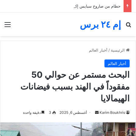
حطام من صاروخ سبايس إكس يضرب القمر.. فوهة جديدة تثير اهتمام ناسا والعلماء
إم ٢٤ برس
بحث عن
الق
الرئيسية
/
أخبار العالم
أخبار العالم
البحث مستمر عن حوالي 50
مفقوداً في الهند بسبب فيضانات
الهيمالايا
أرسل
Karim Boukhris
أغسطس 6, 2025
3
دقيقة واحدة
بريدا
إلكترونيا