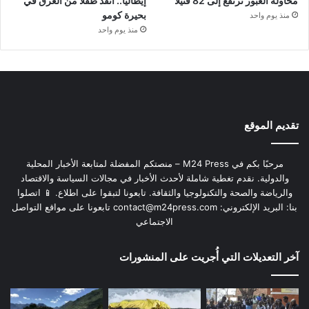
محاولة العبور ترتفع إلى 82 قتيلاً
إيطاليا.. أنقذ طفلاً من الغرق في
بحيرة كومو
منذ يوم واحد
منذ يوم واحد
تقديم الموقع
مرحبًا بكم في M24 Press – منصتكم المفضلة لمتابعة الأخبار المحلية
والدولية. نقدم تغطية شاملة لأحدث الأخبار في مجالات السياسة والاقتصاد
والرياضة والصحة والتكنولوجيا والثقافة. تابعونا لتبقوا على اطلاع. 📱 اتصلوا
بنا: البريد الإلكتروني:
contact@m24press.com
تابعونا على مواقع التواصل
الاجتماعي
آخر التعديلات التي أُجريت على المنشورات