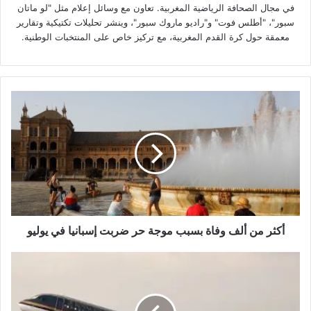
في مجال الصحافة الرياضية المغربية. تعاون مع وسائل إعلام مثل "لو ماتان
سبور"، "أطلس فوت" و"راديو ماروك سبور"، وينشر تحليلات تكتيكية وتقارير
معمقة حول كرة القدم المغربية، مع تركيز خاص على المنتخبات الوطنية.
أكثر
من
ألف
وفاة
بسبب
موجة
حر
ضربت
إسبانيا
في
أكثر من ألف وفاة بسبب موجة حر ضربت إسبانيا في يوليو
يوليو
طيران
مباشر
يربط
الأردن