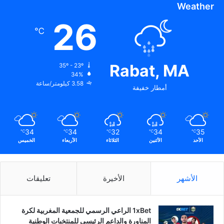
Weather
26
℃
Rabat, MA
35º - 23º
34%
3.58 كيلومتر/ساعة
أمطار خفيفة
34
34
32
34
35
℃
℃
℃
℃
℃
الأحد
الأثنين
الثلاثاء
الأربعاء
الخميس
الأشهر
الأخيرة
تعليقات
1xBet الراعي الرسمي للجمعية المغربية لكرة
المناورة والداعم الرئيسي للمنتخبات الوطنية