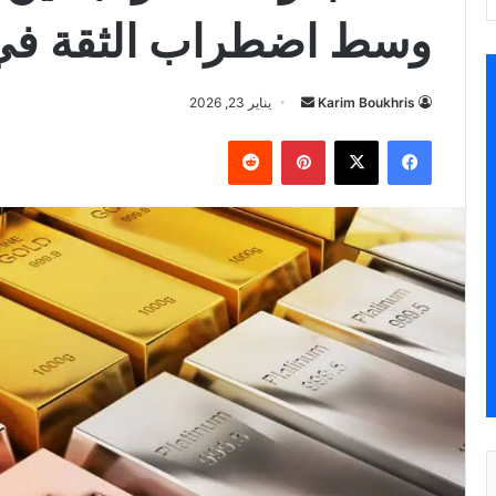
وسط اضطراب الثقة في ا
أرسل
Karim Boukhris
يناير 23, 2026
بريدا
فيسبوك
‫X
بينتيريست
إلكترونيا