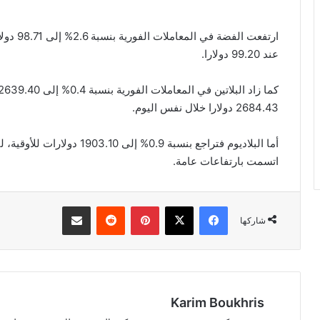
ارتفعت ا
عند 99.20 دولارا.
2684.43 دولارا خلال نفس اليوم.
أما البلاديوم فتراجع بنسبة .9
اتسمت بارتفاعات عامة.
فيسبوك
‫X
بينتيريست
مشاركة عبر البريد
شاركها
Karim Boukhris