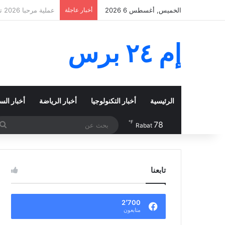
الخميس, أغسطس 6 2026
أخبار عاجلة
غلاء المحروقات يخنق 
إم ٢٤ برس
الرئيسية
أخبار التكنولوجيا
أخبار الرياضة
أخبار الس
℉
78
Rabat
تابعنا
2٬700
متابعون