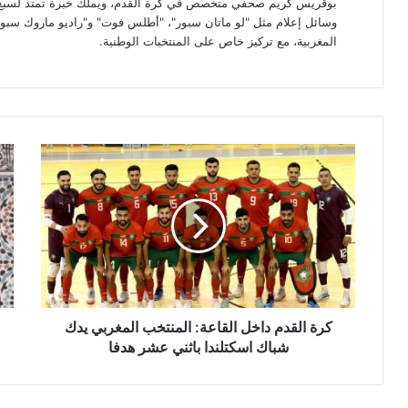
بوقريس كريم صحفي متخصص في كرة القدم، ويملك خبرة تمتد لسبع سن
وسائل إعلام مثل "لو ماتان سبور"، "أطلس فوت" و"راديو ماروك سبور"
المغربية، مع تركيز خاص على المنتخبات الوطنية.
كرة
الم
القدم
محم
داخل
الس
القاعة:
يحي
المنتخب
الو
المغربي
الو
يدك
وال
شباك
الش
اسكتلندا
بعد
باثني
“كا
كرة القدم داخل القاعة: المنتخب المغربي يدك
عشر
شباك اسكتلندا باثني عشر هدفا
هدفا