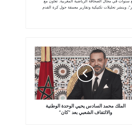
وات في مجال الصحافة الرياضية المغربية. تعاون مع
، وينشر تحليلات تكتيكية وتقارير معمقة حول كرة القدم
لك
د
ادس
ي
حدة
طنية
التفاف
عبي
ن”
الملك محمد السادس يحيي الوحدة الوطنية
والالتفاف الشعبي بعد “كان”