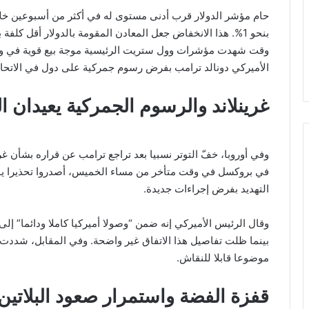
حام مؤشر الدولار قرب أدنى مستوى له في أكثر من أسبوعين خلا
بنحو 1%. هذا الانخفاض جعل المعادن المقومة بالدولار أقل كل
وقت شهدت مؤشرات وول ستريت الرئيسية موجة بيع قوية في وق
الأميركي دونالد ترامب بفرض رسوم جمركية على دول في الاتحاد ا
غرينلاند والرسوم الجمركية يعيدان ال
وفي أوروبا، خفّ التوتر نسبيا بعد تراجع ترامب عن قراره بشأن غري
في بروكسل في وقت متأخر من مساء الخميس، أصدروا تحذيرا يؤك
التهديد بفرض إجراءات جديدة.
وقال الرئيس الأميركي إنه ضمن “وصولا أميركيا كاملا ودائما” إ
بينما ظلت تفاصيل هذا الاتفاق غير واضحة. وفي المقابل، شددت
موضوعا قابلا للنقاش.
قفزة الفضة واستمرار صعود البلاتين