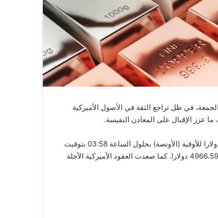
جمعة، في ظل تراجع الثقة في الأصول الأميركية
ما عزز الإقبال على المعادن النفيسة.
وارتفع الذهب في المعاملات الفورية بنسبة 0.3% إلى 4951.91 دولارا للأوقية (الأونصة) بحلول الساعة 03:58 بتوقيت
غرينتش، بعدما لامس في وقت سابق من اليوم قمة تاريخية عند 4966.59 دولارا. كما صعدت العقود الأميركية الآجلة