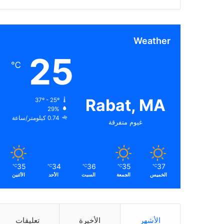
Weather
25
℃
Rabat, MA
37º - 25º
29%
0.74 كيلومتر/ساعة
غيوم متفرقة
35
34
36
35
37
℃
℃
℃
℃
℃
الخميس
الجمعة
السبت
الأحد
الأثنين
الأشهر
الأخيرة
تعليقات