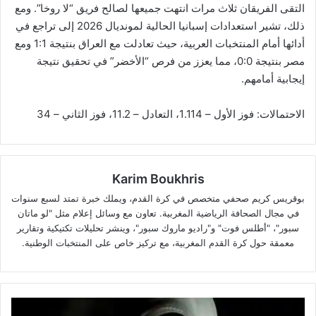
التقى الفريقان ثلاث مرات انتهت جميعها لصالح فريق “لا روخا”. ومع
ذلك، تشير استعدادات إسبانيا الحالية لمونديال 2026 إلى تراجع في
أدائها أمام المنتخبات العربية، حيث تعادلت مع العراق بنتيجة 1:1 ومع
مصر بنتيجة 0:0، مما يعزز من فرص “الأخضر” في تحقيق نتيجة
إيجابية أمامهم.
الاحتمالات: فوز الأول – 1.114، التعادل – 11.2، فوز الثاني – 34
Karim Boukhris
بوقريس كريم صحفي متخصص في كرة القدم، ويملك خبرة تمتد لسبع سنوات
في مجال الصحافة الرياضية المغربية. تعاون مع وسائل إعلام مثل "لو ماتان
سبور"، "أطلس فوت" و"راديو ماروك سبور"، وينشر تحليلات تكتيكية وتقارير
معمقة حول كرة القدم المغربية، مع تركيز خاص على المنتخبات الوطنية.
لماذا