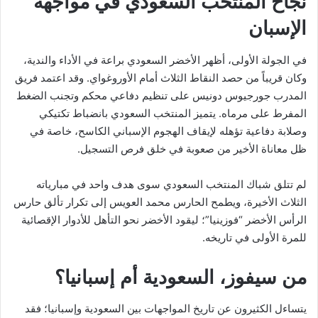
نجاح المنتخب السعودي في مواجهة
الإسبان
في الجولة الأولى، أظهر الأخضر السعودي براعة في الأداء والندية،
وكان قريباً من حصد النقاط الثلاث أمام الأوروغواي. وقد اعتمد فريق
المدرب جورجيوس دونيس على تنظيم دفاعي محكم وتجنب الضغط
المفرط على مرماه. يتميز المنتخب السعودي بانضباط تكتيكي
وصلابة دفاعية تؤهله لإيقاف الهجوم الإسباني الكاسح، خاصة في
ظل معاناة الأخير من صعوبة في خلق فرص التسجيل.
لم تتلق شباك المنتخب السعودي سوى هدف واحد في مبارياته
الثلاث الأخيرة، ويطمح الحارس محمد العويس إلى تكرار تألق حارس
الرأس الأخضر “فوزينيا”؛ ليقود الأخضر نحو التأهل للأدوار الإقصائية
للمرة الأولى في تاريخه.
من سيفوز، السعودية أم إسبانيا؟
يتساءل الكثيرون عن تاريخ المواجهات بين السعودية وإسبانيا؛ فقد