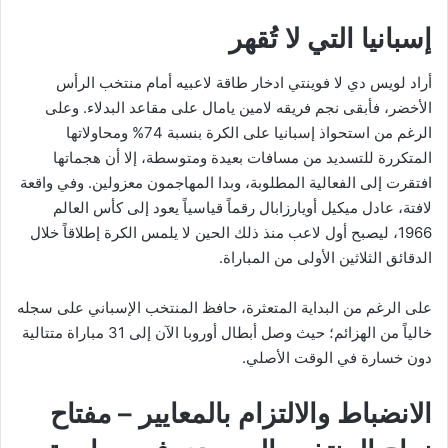
إسبانيا التي لا تُقهر
أراد لويس دي لا فوينتي ادخار طاقة لاعبيه أمام منتخب الرأس
الأخضر، فأبقى نجم فريقه لامين يامال على مقاعد البدلاء. وعلى
الرغم من استحواذ إسبانيا على الكرة بنسبة 74% ومحاولاتها
المتكررة للتسديد من مسافات بعيدة ومتوسطة، إلا أن هجماتها
افتقرت إلى الفعالية المطلوبة، وبدا المهاجمون معزولين. وفي واقعة
لافتة، عادل ميكيل أويارزابال رقماً قياسياً يعود إلى كأس العالم
1966، ليصبح أول لاعب منذ ذلك الحين لا يلمس الكرة إطلاقاً خلال
الدقائق الثلاثين الأولى من المباراة.
على الرغم من البداية المتعثرة، حافظ المنتخب الإسباني على سجله
خالياً من الهزائم؛ حيث وصل أبطال أوروبا الآن إلى 31 مباراة متتالية
دون خسارة في الوقت الأصلي.
الانضباط والالتزام بالمعايير – مفتاح