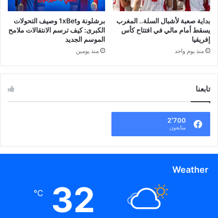
بداية صعبة لأشبال السلة.. المغرب
برشلونة و1xBet وصيف التحولات
يسقط أمام مالي في افتتاح كأس
الكبرى: كيف ترسم الانتقالات ملامح
إفريقيا
الموسم الجديد
منذ يوم واحد
منذ يومين
تابعنا
2٬700
متابعون
Weather
32
℃