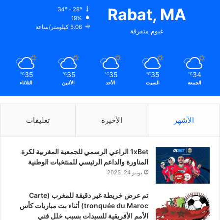
Rabat, MA
34º - 28º
19%
5.06 كيلومتر/ساعة
غيوم متفرقة
35
35
35
35
34
℃
℃
℃
℃
℃
الجمعة
السبت
الأحد
الأثنين
الثلاثاء
الأشهر
الأخيرة
تعليقات
1xBet الراعي الرسمي للجمعية المغربية لكرة
المناورة والداعم الرئيسي للمنتخبات الوطنية
يونيو 24, 2025
تم عرض خريطة غير دقيقة للمغرب (Carte
tronquée du Maroc) أثناء بث مباريات كأس
الأمم الأفريقية للسيدات بسبب خلل فني