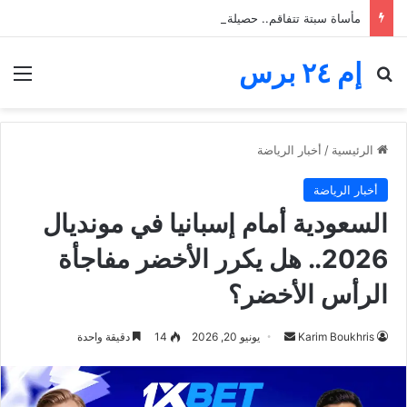
مأساة سبتة تتفاقم.. حصيلة محاولة العبور ترتفع إلى 82 قتيلاً
إم ٢٤ برس
بحث عن
الق
الرئيسية
/
أخبار الرياضة
أخبار الرياضة
السعودية أمام إسبانيا في مونديال
2026.. هل يكرر الأخضر مفاجأة
الرأس الأخضر؟
أرسل
Karim Boukhris
يونيو 20, 2026
14
دقيقة واحدة
بريدا
إلكترونيا