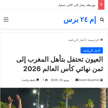
بوريطة يصل إلى كالي بتمثيل ملكي.. المغرب حاضر في لحظة تنصيب رئيس كولومبيا الجديد
إم ٢٤ برس
بحث عن
الق
الرئيسية
/
أخبار الرياضة
أخبار الرياضة
العيون تحتفل بتأهل المغرب إلى
ثمن نهائي كأس العالم 2026
أرسل
Karim Boukhris
يونيو 30, 2026
7
دقيقة واحدة
بريدا
إلكترونيا