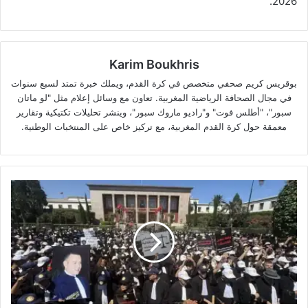
2026.
Karim Boukhris
بوقريس كريم صحفي متخصص في كرة القدم، ويملك خبرة تمتد لسبع سنوات
في مجال الصحافة الرياضية المغربية. تعاون مع وسائل إعلام مثل "لو ماتان
سبور"، "أطلس فوت" و"راديو ماروك سبور"، وينشر تحليلات تكتيكية وتقارير
معمقة حول كرة القدم المغربية، مع تركيز خاص على المنتخبات الوطنية.
وقفة
احتجاجية
للمحامين
أمام
البرلمان
رفضا
لمشروع
قانون
المهنة