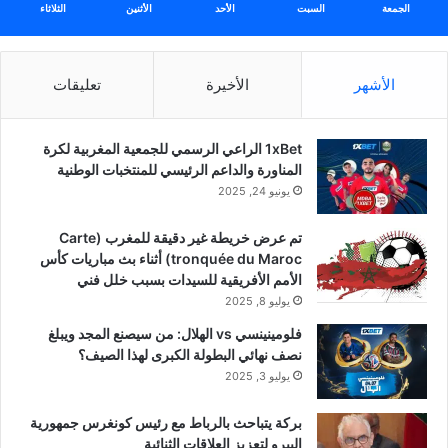
الجمعة
السبت
الأحد
الأثنين
الثلاثاء
الأشهر
الأخيرة
تعليقات
1xBet الراعي الرسمي للجمعية المغربية لكرة
المناورة والداعم الرئيسي للمنتخبات الوطنية
يونيو 24, 2025
تم عرض خريطة غير دقيقة للمغرب (Carte
tronquée du Maroc) أثناء بث مباريات كأس
الأمم الأفريقية للسيدات بسبب خلل فني
يوليو 8, 2025
فلومينينسي vs الهلال: من سيصنع المجد ويبلغ
نصف نهائي البطولة الكبرى لهذا الصيف؟
يوليو 3, 2025
بركة يتباحث بالرباط مع رئيس كونغرس جمهورية
البيرو لتعزيز العلاقات الثنائية