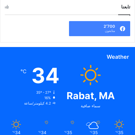
تابعنا
2٬700
متابعون
Weather
34
℃
Rabat, MA
35º - 27º
16%
4.2 كيلومتر/ساعة
سماء صافية
34
34
35
35
35
℃
℃
℃
℃
℃