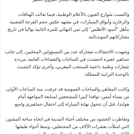
واكتست شوارع العيون بالأعلام الوطنية، فيما تعالت الهتافات
والزغاريد وأبواق السيارات، في مشهد عكس حجم الفرحة الشعبية
بتأهل “أسود الأطلس” إلى ثمن النهائي للمرة الثانية تواليا في تاريخ
مشاركاتهم المونديالية.
وشهدت الاحتفالات مشاركة عدد من المسؤولين المحليين، إلى جانب
جماهير غفيرة احتشدت في الساحات والفضاءات العامة، مرددة
شعارات وطنية داعمة للمنتخب المغربي، وأخرى تؤكد التشبث
بالوحدة الترابية للمملكة.
وكانت المقاهي والساحات العمومية قد عرفت، منذ الساعات الأولى
من مساء أمس، توافدا كبيرا للمشجعين لمتابعة المواجهة أمام
هولندا، قبل أن تتحول نهاية المباراة إلى احتفال جماهيري واسع.
وتقاطرت الحشود من مختلف أحياء المدينة في اتجاه ساحة المشور،
التي امتلأت بعشرات الآلاف من المحتفلين، وسط أجواء طبعتها
الأغاني الوطنية والهتافات المساندة للمنتخب المغربي.