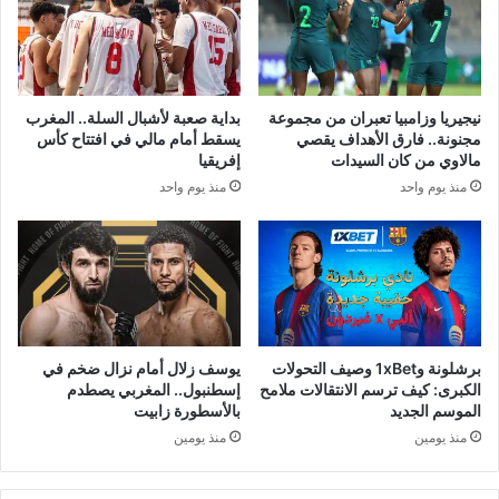
نيجيريا وزامبيا تعبران من مجموعة
بداية صعبة لأشبال السلة.. المغرب
مجنونة.. فارق الأهداف يقصي
يسقط أمام مالي في افتتاح كأس
مالاوي من كان السيدات
إفريقيا
منذ يوم واحد
منذ يوم واحد
برشلونة و1xBet وصيف التحولات
يوسف زلال أمام نزال ضخم في
الكبرى: كيف ترسم الانتقالات ملامح
إسطنبول.. المغربي يصطدم
الموسم الجديد
بالأسطورة زابيت
منذ يومين
منذ يومين