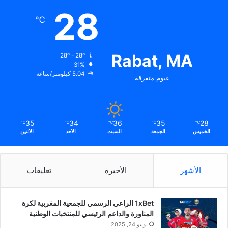
28
℃
Rabat, MA
28º - 28º
31%
5.04 كيلومتر/ساعة
غيوم متفرقة
35
34
36
35
28
℃
℃
℃
℃
℃
الخميس
الجمعة
السبت
الأحد
الأثنين
الأشهر
الأخيرة
تعليقات
1xBet الراعي الرسمي للجمعية المغربية لكرة
المناورة والداعم الرئيسي للمنتخبات الوطنية
يونيو 24, 2025