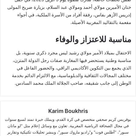
ختان الأميرين مولاي أحمد ومولاي عبد السلام، بزيارة ضريح المولى
إدريس الأزهر بفاس، رفقة أفراد من الأسرة الملكية، في أجواء
مفعمة بالتقاليد المغربية الأصيلة.
مناسبة للاعتزاز والوفاء
الاحتفال بميلاد الأمير مولاي رشيد ليس مجرد ذكرى سنوية، بل
مناسبة وطنية يستحضر فيها المغاربة صفات رجل الدولة المتزن،
الذي يجمع بين التكوين الأكاديمي الراقي، والحضور الفاعل في
مختلف المجالات الثقافية والدبلوماسية، مع الالتزام الدائم بخدمة
الوطن إلى جانب شقيقه، صاحب الجلالة الملك محمد السادس.
Karim Boukhris
بوقريس كريم صحفي متخصص في كرة القدم، ويملك خبرة تمتد لسبع سنوات
في مجال الصحافة الرياضية المغربية. تعاون مع وسائل إعلام مثل "لو ماتان
سبور"، "أطلس فوت" و"راديو ماروك سبور"، وينشر تحليلات تكتيكية وتقارير