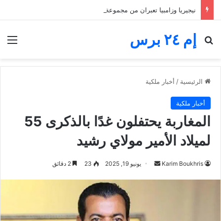
نيجيريا وزامبيا تعبران من مجموعة مجنونة.. فارق الأهداف يقصي مالاوي من كان السيدات
إم ٢٤ برس
بحث عن
الق
الرئيسية
/
أخبار ملكية
أخبار ملكية
المغاربة يحتفلون غدًا بالذكرى 55
لميلاد الأمير مولاي رشيد
أرسل
Karim Boukhris
يونيو 19, 2025
23
2 دقائق
بريدا
إلكترونيا