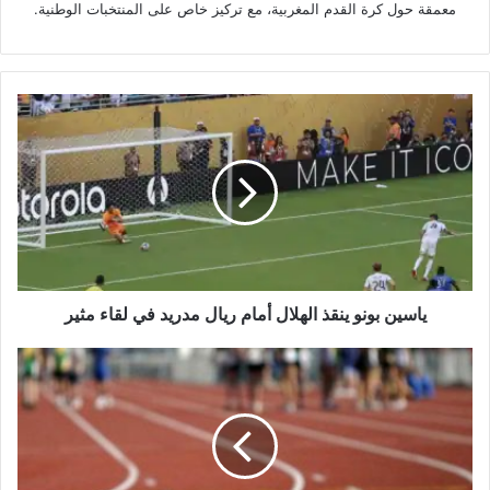
معمقة حول كرة القدم المغربية، مع تركيز خاص على المنتخبات الوطنية.
ياسين
بونو
ينقذ
الهلال
أمام
ريال
مدريد
في
لقاء
مثير
ياسين بونو ينقذ الهلال أمام ريال مدريد في لقاء مثير
الرياضيون
المغاربة
يحصدون
6
ميداليات
في