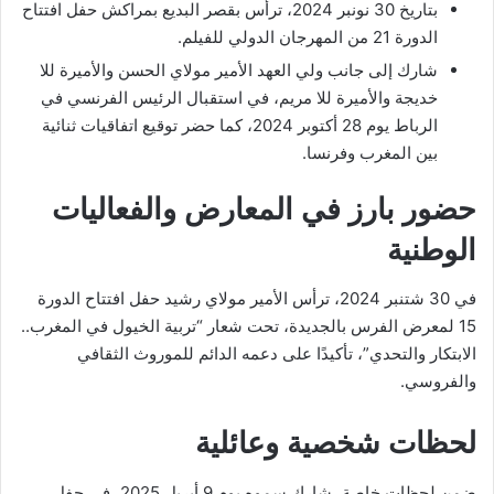
بتاريخ 30 نونبر 2024، ترأس بقصر البديع بمراكش حفل افتتاح
الدورة 21 من المهرجان الدولي للفيلم.
شارك إلى جانب ولي العهد الأمير مولاي الحسن والأميرة للا
خديجة والأميرة للا مريم، في استقبال الرئيس الفرنسي في
الرباط يوم 28 أكتوبر 2024، كما حضر توقيع اتفاقيات ثنائية
بين المغرب وفرنسا.
حضور بارز في المعارض والفعاليات
الوطنية
في 30 شتنبر 2024، ترأس الأمير مولاي رشيد حفل افتتاح الدورة
15 لمعرض الفرس بالجديدة، تحت شعار “تربية الخيول في المغرب..
الابتكار والتحدي”، تأكيدًا على دعمه الدائم للموروث الثقافي
والفروسي.
لحظات شخصية وعائلية
ضمن لحظات خاصة، شارك سموه يوم 9 أبريل 2025، في حفل