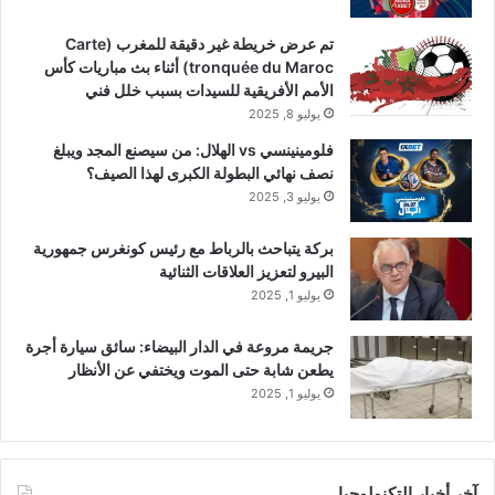
تم عرض خريطة غير دقيقة للمغرب (Carte
tronquée du Maroc) أثناء بث مباريات كأس
الأمم الأفريقية للسيدات بسبب خلل فني
يوليو 8, 2025
فلومينينسي vs الهلال: من سيصنع المجد ويبلغ
نصف نهائي البطولة الكبرى لهذا الصيف؟
يوليو 3, 2025
بركة يتباحث بالرباط مع رئيس كونغرس جمهورية
البيرو لتعزيز العلاقات الثنائية
يوليو 1, 2025
جريمة مروعة في الدار البيضاء: سائق سيارة أجرة
يطعن شابة حتى الموت ويختفي عن الأنظار
يوليو 1, 2025
آخر أخبار التكنولوجيا