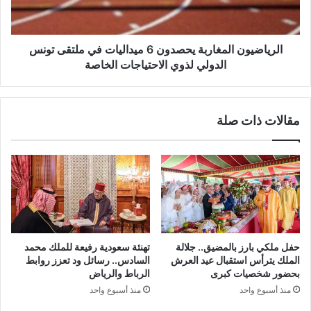
ملتقى
تونس
الدولي
لذوي
الرياضيون المغاربة يحصدون 6 ميداليات في ملتقى تونس
الاحتياجات
الدولي لذوي الاحتياجات الخاصة
الخاصة
مقالات ذات صلة
حفل ملكي بارز بالمضيق.. جلالة
تهنئة سعودية رفيعة للملك محمد
الملك يترأس استقبال عيد العرش
السادس.. رسائل ود تعزز روابط
بحضور شخصيات كبرى
الرباط والرياض
منذ أسبوع واحد
منذ أسبوع واحد