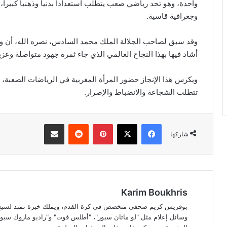
واحدة، وهو تحد رياضي صعب يتطلب استعداداً بدنياً وذهنياً كبير
وجغرافية قاسية.
‏وقد سبق لصاحب الجلالة الملك محمد السادس، نصره الله، أن وجه
أشاد فيها بهذا النجاح العالمي الذي جاء ثمرة جهود متواصلة وعزي
‏ويكرس هذا الإنجاز حضور المرأة المغربية في الرياضات الصعبة،
تتطلب الشجاعة والانضباط والإصرار.
فيسبوك
‫X
بينتيريست
مشاركة عبر البريد
شاركها
Karim Boukhris
بوقريس كريم صحفي متخصص في كرة القدم، ويملك خبرة تمتد لسبع سن
وسائل إعلام مثل "لو ماتان سبور"، "أطلس فوت" و"راديو ماروك سبور"