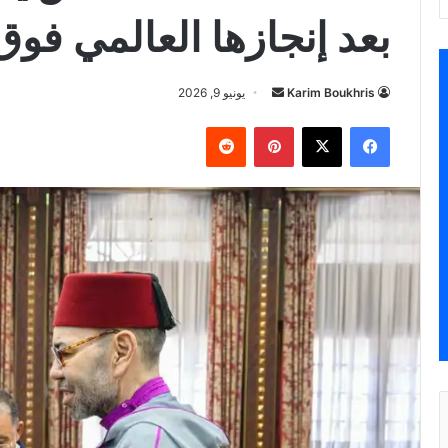
بعد إنجازها العالمي فوق 
أرسل
Karim Boukhris
يونيو 9, 2026
بريدا
فيسبوك
‫X
بينتيريست
إلكترونيا