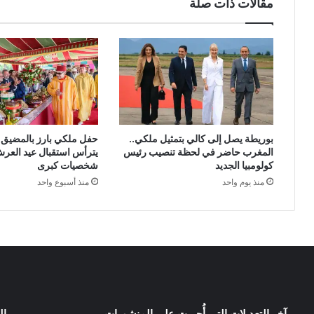
مقالات ذات صلة
بوريطة يصل إلى كالي بتمثيل ملكي..
حفل ملكي بارز بالمضيق..
المغرب حاضر في لحظة تنصيب رئيس
يترأس استقبال عيد العر
كولومبيا الجديد
شخصيات كبرى
منذ يوم واحد
منذ أسبوع واحد
آخر التعديلات التي أُجريت على المنشورات
ال