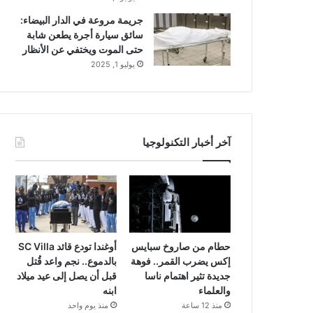
جريمة مروعة في الدار البيضاء:
سائق سيارة أجرة يطعن شابة
حتى الموت ويختفي عن الأنظار
يوليو 1, 2025
آخر أخبار التكنولوجيا
حطام من صاروخ سبايس
أوغندا تودع قائد SC Villa
إكس يضرب القمر.. فوهة
بالدموع.. نجم واعد قُتل
جديدة تثير اهتمام ناسا
قبل أن يصل إلى عيد ميلاد
والعلماء
ابنه
منذ 12 ساعة
منذ يوم واحد