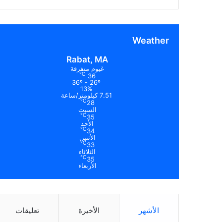
Weather
Rabat, MA
غيوم متفرقة
℃
36
36º - 26º
13%
7.51 كيلومتر/ساعة
℃
28
السبت
℃
35
الأحد
℃
34
الأثنين
℃
33
الثلاثاء
℃
35
الأربعاء
الأشهر
الأخيرة
تعليقات