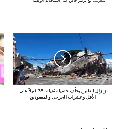
المغربية، مع تركيز خاص على المنتخبات الوطنية.
زلزال
نهض
الفلبين
برك
يخلّف
يعبر
حصيلة
اختب
ثقيلة:
اتحا
35
طنج
قتيلاً
وين
على
مؤقت
الأقل
بال
وعشرات
زلزال الفلبين يخلّف حصيلة ثقيلة: 35 قتيلاً على
الجرحى
الأقل وعشرات الجرحى والمفقودين
والمفقودين