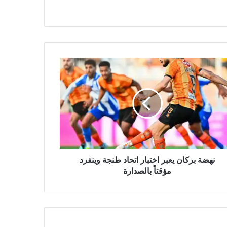
ة
ان
ار
د
ة
فرد
اً
صدارة
نهضة بركان يعبر اختبار اتحاد طنجة وينفرد
مؤقتاً بالصدارة