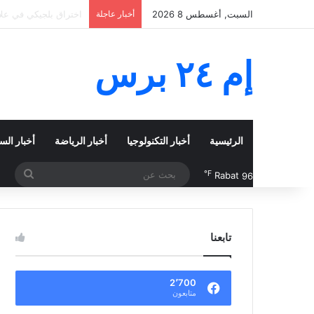
السبت, أغسطس 8 2026
أخبار عاجلة
حطام من صاروخ سبايس 
إم ٢٤ برس
الرئيسية
أخبار التكنولوجيا
أخبار الرياضة
أخبار الس
بحث
℉
Rabat
96
عن
تابعنا
2٬700
متابعون