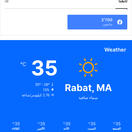
تابعنا
2٬700
متابعون
Weather
35
℃
Rabat, MA
35º - 28º
13%
2.76 كيلومتر/ساعة
سماء صافية
35
35
35
35
35
℃
℃
℃
℃
℃
الجمعة
السبت
الأحد
الأثنين
الثلاثاء