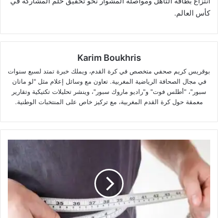
انتزاع بطاقة التأهل ومواصلة المشوار نحو تحقيق حلم المشاركة في
كأس العالم.
Karim Boukhris
بوقريس كريم صحفي متخصص في كرة القدم، ويملك خبرة تمتد لسبع سنوات
في مجال الصحافة الرياضية المغربية. تعاون مع وسائل إعلام مثل "لو ماتان
سبور"، "أطلس فوت" و"راديو ماروك سبور"، وينشر تحليلات تكتيكية وتقارير
معمقة حول كرة القدم المغربية، مع تركيز خاص على المنتخبات الوطنية.
أيهما
أخطر:
النحافة
المفرطة
أم
الوزن
الزائد؟