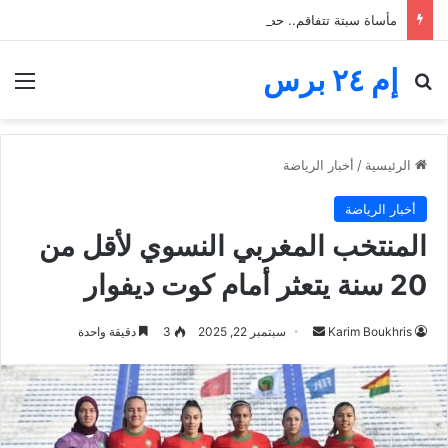
مأساة سبتة تتفاقم.. حصيلة محاولة العبور ترتفع إلى 82 قتيلاً
إم ٢٤ برس
بحث عن
الق
الرئيسية
/
أخبار الرياضة
أخبار الرياضة
المنتخب المغربي النسوي لأقل من
20 سنة يتعثر أمام كوت ديفوار
أرسل
Karim Boukhris
سبتمبر 22, 2025
3
دقيقة واحدة
بريدا
إلكترونيا