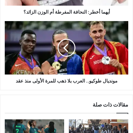
أيهما أخطر: النحافة المفرطة أم الوزن الزائد؟
مونديال
طوكيو..
العرب
بلا
ذهب
للمرة
الأولى
منذ
عقد
مونديال طوكيو.. العرب بلا ذهب للمرة الأولى منذ عقد
مقالات ذات صلة