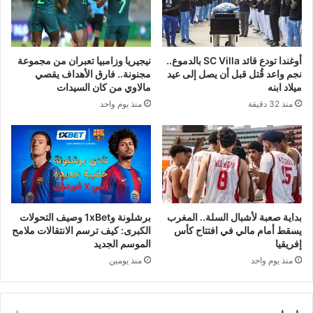
أوغندا تودع قائد SC Villa بالدموع..
نيجيريا وزامبيا تعبران من مجموعة
نجم واعد قُتل قبل أن يصل إلى عيد
مجنونة.. فارق الأهداف يقصي
ميلاد ابنه
مالاوي من كان السيدات
منذ 32 دقيقة
منذ يوم واحد
بداية صعبة لأشبال السلة.. المغرب
برشلونة و1xBet وصيف التحولات
يسقط أمام مالي في افتتاح كأس
الكبرى: كيف ترسم الانتقالات ملامح
إفريقيا
الموسم الجديد
منذ يوم واحد
منذ يومين