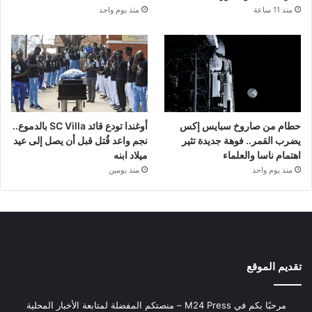
منذ 11 ساعة
منذ يوم واحد
حطام من صاروخ سبايس إكس
أوغندا تودع قائد SC Villa بالدموع..
يضرب القمر.. فوهة جديدة تثير
نجم واعد قُتل قبل أن يصل إلى عيد
اهتمام ناسا والعلماء
ميلاد ابنه
منذ يوم واحد
منذ يومين
تقديم الموقع
مرحبًا بكم في M24 Press – منصتكم المفضلة لمتابعة الأخبار المحلية