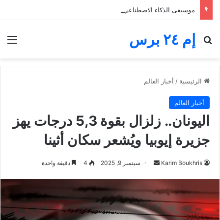
موسيقى الذكاء الاصطناعي تغرق المنصات.. الفنانون يخوضون معركة البقاء والأجور
إم ٢٤ برس
بحث عن
الق
الرئيسية
/
أخبار العالم
أخبار العالم
اليونان.. زلزال بقوة 5,3 درجات يهز
جزيرة إيوبيا ويُشعر سكان أثينا
أرسل
Karim Boukhris
سبتمبر 9, 2025
4
دقيقة واحدة
بريدا
إلكترونيا