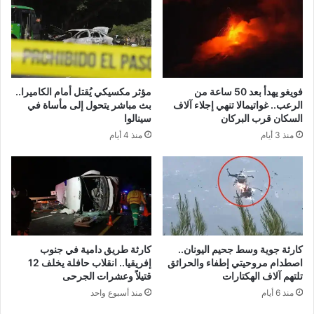
فويغو يهدأ بعد 50 ساعة من
مؤثر مكسيكي يُقتل أمام الكاميرا..
الرعب.. غواتيمالا تنهي إجلاء آلاف
بث مباشر يتحول إلى مأساة في
السكان قرب البركان
سينالوا
منذ 3 أيام
منذ 4 أيام
كارثة جوية وسط جحيم اليونان..
كارثة طريق دامية في جنوب
اصطدام مروحيتي إطفاء والحرائق
إفريقيا.. انقلاب حافلة يخلف 12
تلتهم آلاف الهكتارات
قتيلاً وعشرات الجرحى
منذ 6 أيام
منذ أسبوع واحد