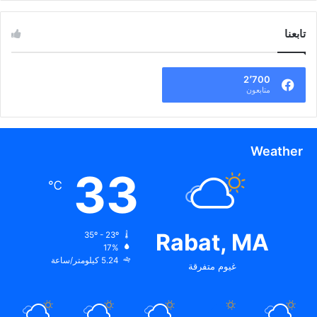
تابعنا
2٬700
متابعون
Weather
33
℃
Rabat, MA
35º - 23º
17%
5.24 كيلومتر/ساعة
غيوم متفرقة