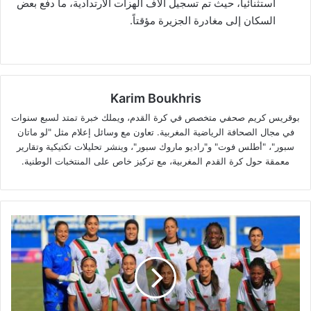
استثنائياً، حيث تم تسجيل آلاف الهزات الارتدادية، ما دفع بعض
السكان إلى مغادرة الجزيرة مؤقتاً.
Karim Boukhris
بوقريس كريم صحفي متخصص في كرة القدم، ويملك خبرة تمتد لسبع سنوات
في مجال الصحافة الرياضية المغربية. تعاون مع وسائل إعلام مثل "لو ماتان
سبور"، "أطلس فوت" و"راديو ماروك سبور"، وينشر تحليلات تكتيكية وتقارير
معمقة حول كرة القدم المغربية، مع تركيز خاص على المنتخبات الوطنية.
دوري
أبطال
إفريقيا
..
سيدات
الجيش
الملكي