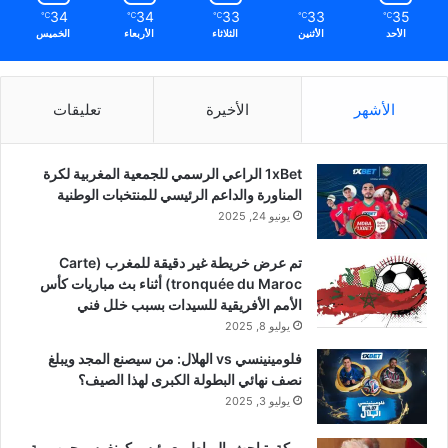
34
34
33
33
35
℃
℃
℃
℃
℃
الأحد
الأثنين
الثلاثاء
الأربعاء
الخميس
الأشهر
الأخيرة
تعليقات
1xBet الراعي الرسمي للجمعية المغربية لكرة
المناورة والداعم الرئيسي للمنتخبات الوطنية
يونيو 24, 2025
تم عرض خريطة غير دقيقة للمغرب (Carte
tronquée du Maroc) أثناء بث مباريات كأس
الأمم الأفريقية للسيدات بسبب خلل فني
يوليو 8, 2025
فلومينينسي vs الهلال: من سيصنع المجد ويبلغ
نصف نهائي البطولة الكبرى لهذا الصيف؟
يوليو 3, 2025
بركة يتباحث بالرباط مع رئيس كونغرس جمهورية