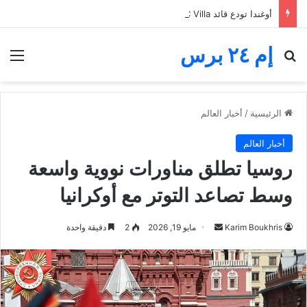
أوغندا تودع قائد SC Villa بالدموع.. نجم واعد قُتل قبل أن يصل إلى عيد ميلاد ابنه
إم ٢٤ برس
بحث عن
الق
الرئيسية
/
أخبار العالم
أخبار العالم
روسيا تطلق مناورات نووية واسعة
وسط تصاعد التوتر مع أوكرانيا
أرسل
Karim Boukhris
مايو 19, 2026
2
دقيقة واحدة
بريدا
إلكترونيا