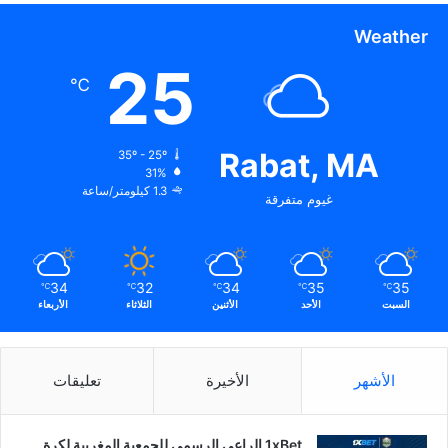
Weather
25
℃
Rabat, MA
35º - 25º
31%
1.3 كيلومتر/ساعة
غيوم متفرقة
34
32
34
35
35
℃
℃
℃
℃
℃
السبت
الأحد
الأثنين
الثلاثاء
الأربعاء
الأشهر
الأخيرة
تعليقات
1xBet الراعي الرسمي للجمعية المغربية لكرة