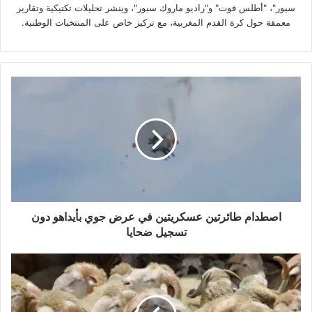
سبور"، "أطلس فوت" و"راديو ماروك سبور"، وينشر تحليلات تكتيكية وتقارير
معمقة حول كرة القدم المغربية، مع تركيز خاص على المنتخبات الوطنية.
اصطدام
طائرتين
عسكريتين
في
عرض
جوي
بأيداهو
دون
تسجيل
ضحايا
اصطدام طائرتين عسكريتين في عرض جوي بأيداهو دون
تسجيل ضحايا
أضاحي
العيد
بجهة
الدار