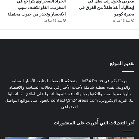
مغربي يتحول إلى بطل في
الجراد الصحراوي يتراجع في
إيطاليا.. أنقذ طفلاً من الغرق في
المغرب.. الفاو تكشف سبب
بحيرة كومو
الانحسار وتحذر من جيوب محتملة
منذ 16 ساعة
منذ 19 ساعة
تقديم الموقع
مرحبًا بكم في M24 Press – منصتكم المفضلة لمتابعة الأخبار المحلية
والدولية. نقدم تغطية شاملة لأحدث الأخبار في مجالات السياسة والاقتصاد
والرياضة والصحة والتكنولوجيا والثقافة. تابعونا لتبقوا على اطلاع. 📱 اتصلوا
بنا: البريد الإلكتروني:
contact@m24press.com
تابعونا على مواقع التواصل
الاجتماعي
آخر التعديلات التي أُجريت على المنشورات