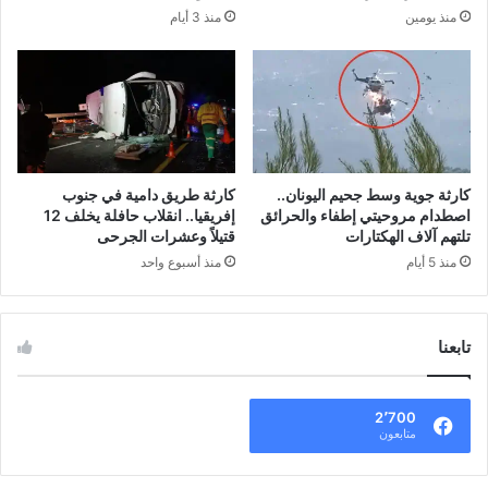
منذ يومين
منذ 3 أيام
كارثة جوية وسط جحيم اليونان..
كارثة طريق دامية في جنوب
اصطدام مروحيتي إطفاء والحرائق
إفريقيا.. انقلاب حافلة يخلف 12
تلتهم آلاف الهكتارات
قتيلاً وعشرات الجرحى
منذ 5 أيام
منذ أسبوع واحد
تابعنا
2٬700
متابعون