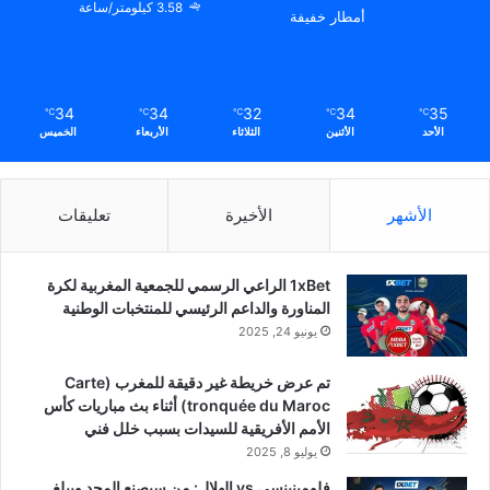
3.58 كيلومتر/ساعة
أمطار خفيفة
34
34
32
34
35
℃
℃
℃
℃
℃
الأحد
الأثنين
الثلاثاء
الأربعاء
الخميس
الأشهر
الأخيرة
تعليقات
1xBet الراعي الرسمي للجمعية المغربية لكرة
المناورة والداعم الرئيسي للمنتخبات الوطنية
يونيو 24, 2025
تم عرض خريطة غير دقيقة للمغرب (Carte
tronquée du Maroc) أثناء بث مباريات كأس
الأمم الأفريقية للسيدات بسبب خلل فني
يوليو 8, 2025
فلومينينسي vs الهلال: من سيصنع المجد ويبلغ