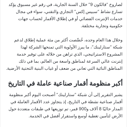
لصاروخ “فالكون 9” خلال السنة الجارية، في رقم غير مسبوق يؤكد
تسارع نشاط “سبيس إكس” التجاري والتقني، سواء في مجال
خدمات الإنترنت الفضائي أو في إطلاق الأقمار لحساب جهات
حكومية وتجارية مختلفة.
وخلال هذا العام وحده، خُصِّصت أكثر من مئة عملية إطلاق لدعم
شبكة “ستارلينك”، ما يبرز الأولوية التي تمنحها الشركة لهذا
المشروع الاستراتيجي، الذي تراهن من خلاله على توفير خدمة
إنترنت عالي السرعة لمناطق واسعة من العالم، بما في ذلك
المناطق النائية التي تعاني من ضعف أو غياب البنية التحتية الأرضية.
أكبر منظومة أقمار صناعية عاملة في التاريخ
يشير التقرير إلى أن شبكة “ستارلينك” أصبحت اليوم أكبر منظومة
أقمار صناعية نشطة في التاريخ، إذ يتجاوز عدد الأقمار العاملة في
المدار حاليًا 8 آلاف و900 قمر، تم توزيعها في طبقات متعددة حول
الأرض لتأمين تغطية أوسع واستقرار أفضل في الخدمة.