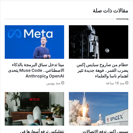
مقالات ذات صلة
حطام من صاروخ سبايس إكس
ميتا تدخل سباق البرمجة بالذكاء
يضرب القمر.. فوهة جديدة تثير
الاصطناعي.. Muse Code يتحدى
اهتمام ناسا والعلماء
OpenAI وAnthropic
منذ 18 ساعة
منذ يومين
سبيس إكس تدفع الاتصالات
نتفليكس ترفع أسعارها في