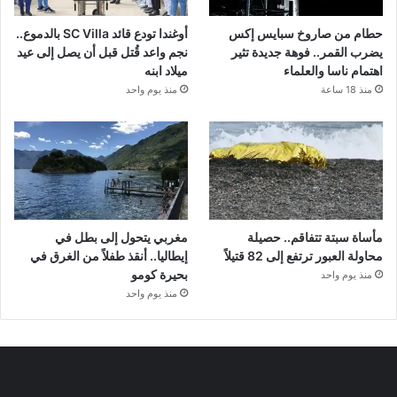
حطام من صاروخ سبايس إكس
أوغندا تودع قائد SC Villa بالدموع..
يضرب القمر.. فوهة جديدة تثير
نجم واعد قُتل قبل أن يصل إلى عيد
اهتمام ناسا والعلماء
ميلاد ابنه
منذ 18 ساعة
منذ يوم واحد
مأساة سبتة تتفاقم.. حصيلة
مغربي يتحول إلى بطل في
محاولة العبور ترتفع إلى 82 قتيلاً
إيطاليا.. أنقذ طفلاً من الغرق في
بحيرة كومو
منذ يوم واحد
منذ يوم واحد