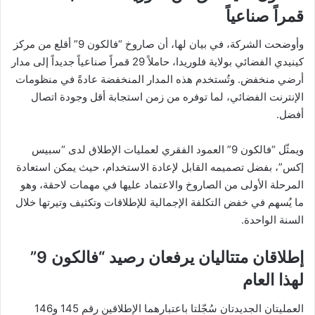
قمراً صناعياً
وأوضحت الشركة، في بيان لها، أن صاروخ “فالكون 9” أقلع من مركز
كينيدي الفضائي بولاية فلوريدا، حاملاً 29 قمراً صناعياً جديداً إلى مدار
أرضي منخفض. وتُستخدم هذه المدار المنخفضة عادةً في منظومات
الإنترنت الفضائي، لما توفره من زمن استجابة أقل وجودة اتصال
أفضل.
ويمثّل “فالكون 9” العمود الفقري لعمليات الإطلاق لدى “سبيس
إكس”، بفضل تصميمه القابل لإعادة الاستخدام، حيث يمكن استعادة
المرحلة الأولى من الصاروخ والاعتماد عليها في مهمات لاحقة، وهو
ما يُسهم في خفض التكلفة الإجمالية للإطلاقات وتكثيف وتيرتها خلال
السنة الواحدة.
إطلاقان متتاليان يرفعان رصيد “فالكون 9”
لهذا العام
العمليتان الجديدتان سُجّلتا باعتبارهما الإطلاقين رقم 145 و146