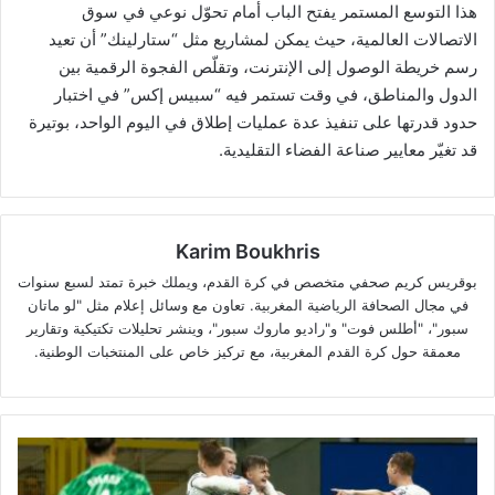
هذا التوسع المستمر يفتح الباب أمام تحوّل نوعي في سوق
الاتصالات العالمية، حيث يمكن لمشاريع مثل “ستارلينك” أن تعيد
رسم خريطة الوصول إلى الإنترنت، وتقلّص الفجوة الرقمية بين
الدول والمناطق، في وقت تستمر فيه “سبيس إكس” في اختبار
حدود قدرتها على تنفيذ عدة عمليات إطلاق في اليوم الواحد، بوتيرة
قد تغيّر معايير صناعة الفضاء التقليدية.
Karim Boukhris
بوقريس كريم صحفي متخصص في كرة القدم، ويملك خبرة تمتد لسبع سنوات
في مجال الصحافة الرياضية المغربية. تعاون مع وسائل إعلام مثل "لو ماتان
سبور"، "أطلس فوت" و"راديو ماروك سبور"، وينشر تحليلات تكتيكية وتقارير
معمقة حول كرة القدم المغربية، مع تركيز خاص على المنتخبات الوطنية.
النرويج
تحجز
بطاقة