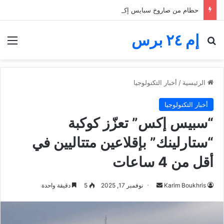
حطام من صاروخ سبايس إكس يضرب القمر.. فوهة جديدة تثير اهتمام ناسا والعلماء
إم ٢٤ برس
بحث عن
الق
الرئيسية
/
أخبار التكنولوجيا
أخبار التكنولوجيا
“سبيس إكس” تعزّز كوكبة
“ستارلينك” بإقلاعين متتاليين في
أقل من 4 ساعات
أرسل
Karim Boukhris
نوفمبر 17, 2025
5
دقيقة واحدة
بريدا
إلكترونيا