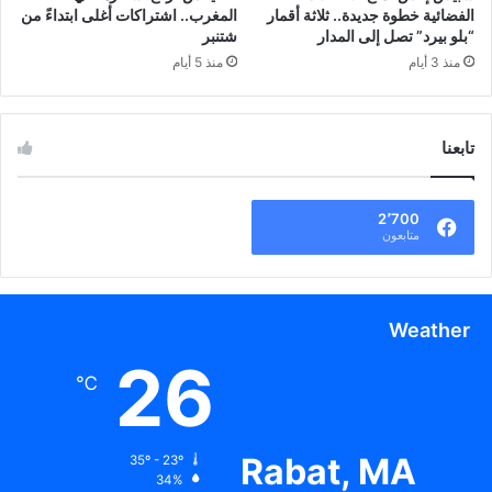
الفضائية خطوة جديدة.. ثلاثة أقمار
المغرب.. اشتراكات أغلى ابتداءً من
“بلو بيرد” تصل إلى المدار
شتنبر
منذ 3 أيام
منذ 5 أيام
تابعنا
2٬700
متابعون
Weather
26
℃
Rabat, MA
35º - 23º
34%