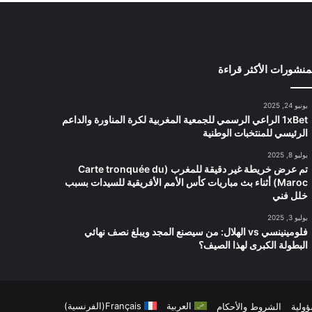
منشورات الأكثر قراءة
يونيو 24, 2025
1xBet الراعي الرسمي للجمعية المغربية لكرة المناورة والداعم
الرئيسي للمنتخبات الوطنية
يوليو 8, 2025
تم عرض خريطة غير دقيقة للمغرب (Carte tronquée du
Maroc) أثناء بث مباريات كأس الأمم الأفريقية للسيدات بسبب
خلل فني
يوليو 3, 2025
فلومينينسي vs الهلال: من سيصنع المجد ويبلغ نصف نهائي
البطولة الكبرى لهذا الصيف؟
العربية
Français
(
الفرنسية
)
ؤولية
الشروط والأحكام