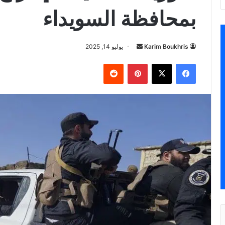
بمحافظة السويداء
أرسل
Karim Boukhris
يوليو 14, 2025
بريدا
فيسبوك
‫X
بينتيريست
إلكترونيا