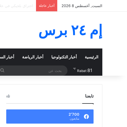
السبت, أغسطس 8 2026
أخبار عاجلة
حطام من صاروخ سبايس 
إم ٢٤ برس
الرئيسية
أخبار التكنولوجيا
أخبار الرياضة
أخبار الس
℉
81
ب
Rabat
ع
تابعنا
2٬700
متابعون