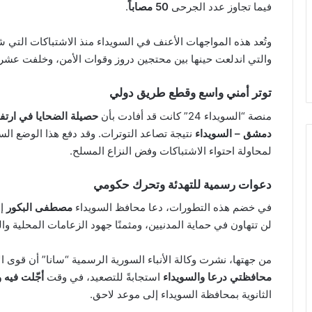
فيما تجاوز عدد الجرحى
50 مصاباً
.
وتُعد هذه المواجهات الأعنف في السويداء منذ الاشتباكات التي 
والتي اندلعت حينها بين محتجين دروز وقوات الأمن، وخلفت عشرا
توتر أمني واسع وقطع طريق دولي
منصة “السويداء 24” كانت قد أفادت بأن
حصيلة الضحايا في ارتف
دمشق – السويداء
نتيجة تصاعد التوترات. وقد دفع هذا الوضع ال
لمحاولة احتواء الاشتباكات وفض النزاع المسلح.
دعوات رسمية للتهدئة وتحرك حكومي
في خضم هذه التطورات، دعا محافظ السويداء
مصطفى البكور
إل
لن تتهاون في حماية المدنيين، ومثمنًا جهود الزعامات المحلية وال
من جهتها، نشرت وكالة الأنباء السورية الرسمية “سانا” أن قوى ا
محافظتي درعا والسويداء
استجابةً للتصعيد، في وقت
أجّلت فيه و
الثانوية بمحافظة السويداء إلى موعد لاحق.