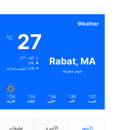
Weather
27
℃
Rabat, MA
27º - 26º
31%
3.06 كيلومتر/ساعة
غيوم متفرقة
35
33
34
35
27
℃
℃
℃
℃
℃
السبت
الأحد
الأثنين
الثلاثاء
الأربعاء
الأشهر
الأخيرة
تعليقات