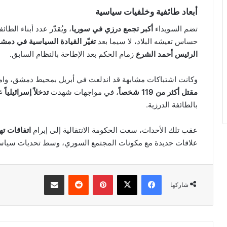
أبعاد طائفية وخلفيات سياسية
تضم السويداء
أكبر تجمع درزي في سوريا
، ويُقدّر عدد أبناء الطا
حساس تعيشه البلاد، لا سيما بعد
تغيّر القيادة السياسية في دم
الرئيس أحمد الشرع
زمام الحكم بعد الإطاحة بالنظام السابق.
وكانت اشتباكات مشابهة قد اندلعت في أبريل بمحيط دمشق، وامتد
مقتل أكثر من 119 شخصاً
، في مواجهات شهدت
تدخلاً إسرائيلياً
بالطائفة الدرزية.
عقب تلك الأحداث، سعت الحكومة الانتقالية إلى إبرام
اتفاقات ته
علاقات جديدة مع مكونات المجتمع السوري، وسط تحديات سياسية 
فيسبوك
‫X
بينتيريست
مشاركة عبر البريد
شاركها