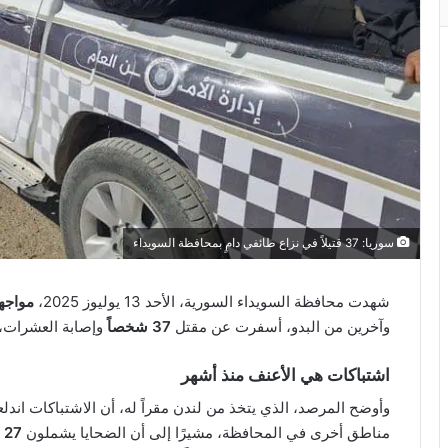
سوريا: 37 قتيلاً في نزاع طائفي دامٍ بمحافظة السويداء
شهدت محافظة السويداء السورية، الأحد 13 يوليوز 2025،
مواجه
وآخرين من البدو، أسفرت عن مقتل
37 شخصاً
وإصابة العشرات، 
اشتباكات هي الأعنف منذ أشهر
وأوضح المرصد، الذي يتخذ من لندن مقراً له، أن الاشتباكات اند
مناطق أخرى في المحافظة، مشيرًا إلى أن الضحايا يشملون
27 من أبناء الطائفة الدرزية، بينهم طفلان، و10 من البدو