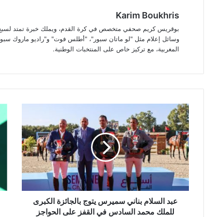
Karim Boukhris
بوقريس كريم صحفي متخصص في كرة القدم، ويملك خبرة تمتد لسبع سن
وسائل إعلام مثل "لو ماتان سبور"، "أطلس فوت" و"راديو ماروك سبور"
المغربية، مع تركيز خاص على المنتخبات الوطنية.
عبد
وفا
السلام
الر
بناني
الن
سميرس
الأ
يتوج
محم
بالجائزة
بخا
الكبرى
عن
للملك
عمر
محمد
ناه
السادس
82
عبد السلام بناني سميرس يتوج بالجائزة الكبرى
في
عامً
للملك محمد السادس في القفز على الحواجز