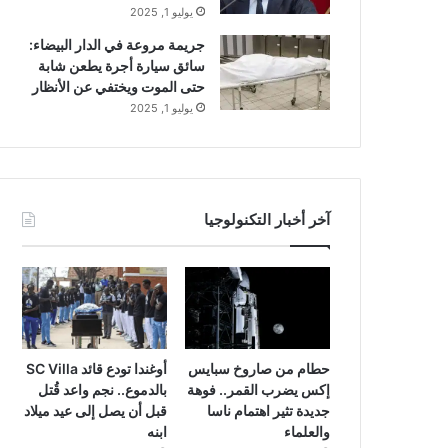
يوليو 1, 2025
جريمة مروعة في الدار البيضاء:
سائق سيارة أجرة يطعن شابة
حتى الموت ويختفي عن الأنظار
يوليو 1, 2025
آخر أخبار التكنولوجيا
حطام من صاروخ سبايس
أوغندا تودع قائد SC Villa
إكس يضرب القمر.. فوهة
بالدموع.. نجم واعد قُتل
جديدة تثير اهتمام ناسا
قبل أن يصل إلى عيد ميلاد
والعلماء
ابنه