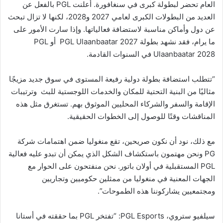
العام تحضر لبطولة كبرى في سنغافورة. أعلنت PGL بالفعل عن
العديد من البطولات الكبرى لعامي 2027 و2028، لكنها لا تزال تبحث
عن دول وأماكن مناسبة لاستضافة فعالياتها. وإذا سارت الأمور على
ما يرام، فقد نشهد بطولة PGL Ulaanbaatar 2027 أو PGL
Ulaanbaatar 2028 في السنوات القادمة.
“تتطلب استضافة بطولة دولية رفيعة المستوى في سوق جديد مزيجًا
مثاليًا من البنية التحتية للمكان والخدمات اللوجستية للبث وترتيبات
الإقامة والسفر والشركاء المحليين الموثوق بهم. تستغرق مثل هذه
المناقشات وقتًا للوصول إلى الخطوات الحقيقية.
مع ذلك، نود أن نكون صريحين، تقع منغوليا ضمن اهتمامات شركة
PG ونحن مهتمون باستكشاف الشكل الذي يمكن أن تبدو عليه فعالية
PGL المستقبلية في أولان باتور. نحن منفتحون على الحوار مع
الجهات المعنية في منغوليا من ممثلين حكوميين وتجاريين
ومجتمعيين يشاركوننا هذه الطموحات”.
سيلفيو ستروي، PGL Esports: “تفتخر PGL بما حققته في أستانا