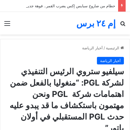
حطام من صاروخ سبايس إكس يضرب القمر.. فوهة جديدة تثير اهتمام ناسا والعلماء
إم ٢٤ برس
بحث عن
الق
الرئيسية
/
أخبار الرياضة
أخبار الرياضة
سيلفيو ستروي الرئيس التنفيذي
لشركة PGL: “منغوليا بالفعل ضمن
اهتمامات شركة PGL ونحن
مهتمون باستكشاف ما قد يبدو عليه
حدث PGL المستقبلي في أولان
باتور”