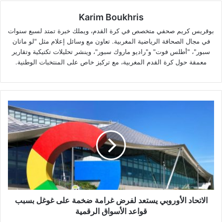
Karim Boukhris
بوقريس كريم صحفي متخصص في كرة القدم، ويملك خبرة تمتد لسبع سنوات
في مجال الصحافة الرياضية المغربية. تعاون مع وسائل إعلام مثل "لو ماتان
سبور"، "أطلس فوت" و"راديو ماروك سبور"، وينشر تحليلات تكتيكية وتقارير
معمقة حول كرة القدم المغربية، مع تركيز خاص على المنتخبات الوطنية.
الاتحاد
الأوروبي
يستعد
لفرض
غرامة
ضخمة
على
غوغل
بسبب
قواعد
الاتحاد الأوروبي يستعد لفرض غرامة ضخمة على غوغل بسبب
الأسواق
قواعد الأسواق الرقمية
الرقمية