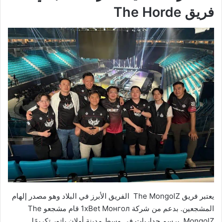
فريق The Horde
يعتبر فريق The MongolZ الفريق الأبرز في البلاد وهو مصدر إلهام
المشجعين. بدعم من شركة 1xBet Монгол قام مشجعو The
MongolZ برسم جداريات في وسط مدينة أولان باتور تكريمًا