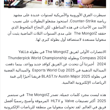
سيطرت الفرق الأوروبية والأمريكية لسنوات عديدة على مشهد
رياضة Counter-Strike. استحوذ مشغلو البطولات على نصيب
الأسد من الأحداث في هذه المناطق، لكن النجاح الملحوظ الذي
حققه The MongolZ على مدى السنوات الثلاث الماضية يثبت أن
منغوليا مستعدة لاستضافة أول بطولة كبرى لها.
الانتصارات الأولى لفريق The MongolZ في بطولة YaLLa
Compass 2024 وبطولة Thunderpick World Championship
2024 أجبرتنا أن نتحدث عن الفريق كوافد جديد وواعد، بينما دفعت
الميدالية الذهبية في Esports World Cup 2025 والميدالية الفضية
في بطولة BLAST.tv Austin Major 2025 فريقنا أخيرًا إلى قمة
الرياضات الإلكترونية العالمية.
هذه ليست مجرد كلمات جميلة. تصدر The MongolZ في سبتمبر
2025 أكثر تصنيفات Valve و HLTV المرموقة وأصبح رسميًا أفضل
فريق في العالم. لقد تحولت منغوليا من منطقة للرياضات الإلكترونية