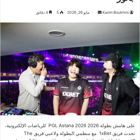
أرسل
Karim Boukhris
مايو 26, 2026
5
4 دقائق
بريدا
إلكترونيا
على هامش بطولة 2026 PGL Astana 2026 للرياضات الإلكترونية،
تحدث فريق 1xBet مع منظمي البطولة ولاعبي فريق The