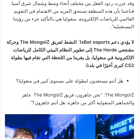
وقد عززت ردود الفعل من مختلف أنحاء وسط وشمال شرق آسيا
قناعتنا بأن هذه المنطقة تستحق المزيد من الاهتمام في التقويم
العالمي للرياضات الإلكترونية. منغوليا هي بالتأكيد جزء من رؤيتنا
المستقبلية”.
لا يؤدي دعم
1xBet esports
النشط لفريق The MongolZ وحركة
مشجعي The Horde إلى تطوير النظام البيئي الكامل للرياضات
الإلكترونية في منغوليا، بل يقربنا من اللحظة التي تقام فيها بطولة
CS2 كبرى أخيرًا في بلدنا.
هل أنتم مستعدون لبطولة على مستوى كبير في منغوليا؟
The MongolZ: “نحن جاهزون، فريق The MongolZ جاهز
والجماهير المنغولية أكثر من جاهزة. هل أنتم جاهزون؟”.