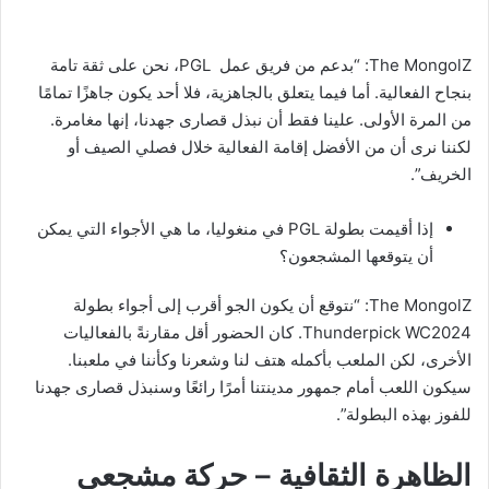
The MongolZ: “بدعم من فريق عمل PGL، نحن على ثقة تامة
بنجاح الفعالية. أما فيما يتعلق بالجاهزية، فلا أحد يكون جاهزًا تمامًا
من المرة الأولى. علينا فقط أن نبذل قصارى جهدنا، إنها مغامرة.
لكننا نرى أن من الأفضل إقامة الفعالية خلال فصلي الصيف أو
الخريف”.
إذا أقيمت بطولة PGL في منغوليا، ما هي الأجواء التي يمكن
أن يتوقعها المشجعون؟
The MongolZ: “نتوقع أن يكون الجو أقرب إلى أجواء بطولة
Thunderpick WC2024. كان الحضور أقل مقارنةً بالفعاليات
الأخرى، لكن الملعب بأكمله هتف لنا وشعرنا وكأننا في ملعبنا.
سيكون اللعب أمام جمهور مدينتنا أمرًا رائعًا وسنبذل قصارى جهدنا
للفوز بهذه البطولة”.
الظاهرة الثقافية – حركة مشجعي