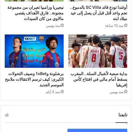
أوغندا تودع قائد SC Villa بالدموع..
نيجيريا وزامبيا تعبران من مجموعة
نجم واعد قُتل قبل أن يصل إلى عيد
مجنونة.. فارق الأهداف يقصي
ميلاد ابنه
مالاوي من كان السيدات
منذ 15 ساعة
منذ يومين
بداية صعبة لأشبال السلة.. المغرب
برشلونة و1xBet وصيف التحولات
يسقط أمام مالي في افتتاح كأس
الكبرى: كيف ترسم الانتقالات ملامح
إفريقيا
الموسم الجديد
منذ يومين
منذ 3 أيام
تابعنا