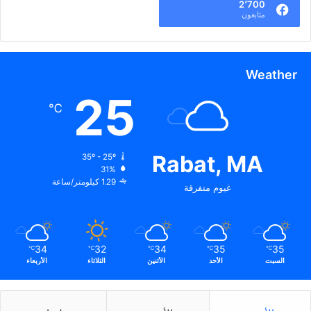
2٬700
متابعون
Weather
25
℃
Rabat, MA
35º - 25º
31%
1.29 كيلومتر/ساعة
غيوم متفرقة
34
32
34
35
35
℃
℃
℃
℃
℃
السبت
الأحد
الأثنين
الثلاثاء
الأربعاء