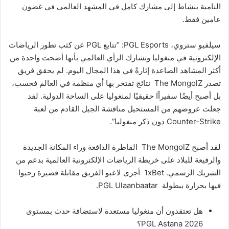
النامية بنشاط إلى مشارك كامل في المشهد العالمي في غضون
عامين فقط.
سيلفيو ستروي، PGL Esports: “تتابع PGL عن كثب تطور الرياضات
الإلكترونية في منغوليا وتشارك الرأي العالمي بأنها أضحت واحدة من
أكثر المشاهد الصاعدة إثارةً في هذا المجال اليوم. لم يحقق فريق
تصدر The MongolZ نتائج تفتخر بها أي منظمة في العالم فحسب،
بل أصبح أيضًا سفيراًا حقيقيًا لمنغوليا على الساحة الدولية. لقد
جعلت عروضهم من المستحيل مناقشة الجيل القادم من لعبة
Counter-Strike دون ذكر منغوليا”.
لقد أصبح The MongolZ القاطرة الدافعة وراء المكانة الجديدة
والرفيعة للبلاد على خريطة الرياضات الإلكترونية العالمية بدعم من
الشريك الرسمي. 1xBet أجرى لاعبو الفريق مقابلة قصيرة رحبوا
فيها بحرارة ببطولة PGL Ulaanbaatar.
هل تعتقدون أن منغوليا مستعدة لاستضافة حدث بمستوى
PGL Astana 2026؟