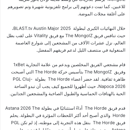
للاعبين، كما تمت دعوتهم إلى برامج تلفزيونية شهيرة وتم تصويرهم
على أغلفة مجلات الموضة.
خلال النهائيات الكبرى لبطولة BLAST.tv Austin Major 2025،
حيث تنافس فريق The MongolZ مع فريق Vitality على لقب بطل
العالم، نزل عشرات الآلاف من المشجعين إلى شوارع العاصمة
المنغولية في منتصف الليل لدعم فريقهم المفضل.
قام مشجعي الفريق المخلصين وبدعم من علامة التجارية 1xBet
وفريق The MongolZ بتأسيس حركة The Horde التي أصبحت
ظاهرة ثقافية. لقد حضر أعضاء The Horde بطولة PGL Cluj-
Napoca 2026، حيث أظهروا للجميع كيف يجب أن تبدو الساحة
الحية بالهتافات الحماسية والطبول الصاخبة والمشجعين الجذابين.
قدم فريق The Horde أداءً استثنائيًا في بطولة Astana 2026 The
Horde والذي أصبح أحد أكثر اللحظات المؤثرة في البطولة. يحلم
فريق The Horde بنقل هذه التجربة إلى موطنه، إذ لم تكن PGL
Astana مجرد رحلة عابرة، بل أصبحت مرجعًا لما قد تبدو عليه