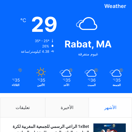
Weather
29
℃
Rabat, MA
35º - 25º
26%
4.38 كيلومتر/ساعة
غيوم متفرقة
35
35
35
36
35
℃
℃
℃
℃
℃
الجمعة
السبت
الأحد
الأثنين
الثلاثاء
الأشهر
الأخيرة
تعليقات
1xBet الراعي الرسمي للجمعية المغربية لكرة