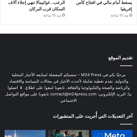
يسقط أمام مالي في افتتاح كأس
الرعب.. غواتيمالا تنهي إجلاء آلاف
إفريقيا
السكان قرب البركان
منذ 15 ساعة
منذ 15 ساعة
تقديم الموقع
مرحبًا بكم في M24 Press – منصتكم المفضلة لمتابعة الأخبار المحلية
والدولية. نقدم تغطية شاملة لأحدث الأخبار في مجالات السياسة والاقتصاد
والرياضة والصحة والتكنولوجيا والثقافة. تابعونا لتبقوا على اطلاع. 📱 اتصلوا
بنا: البريد الإلكتروني:
contact@m24press.com
تابعونا على مواقع التواصل
الاجتماعي
آخر التعديلات التي أُجريت على المنشورات