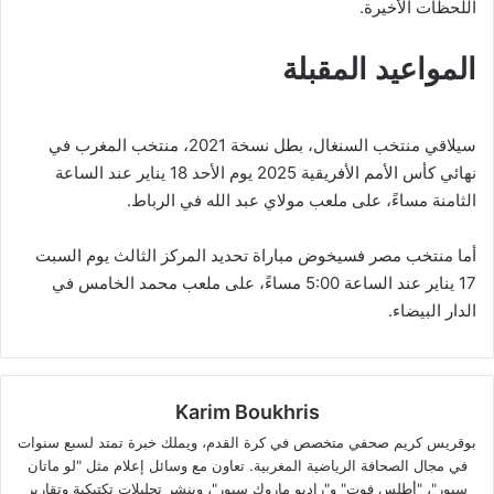
اللحظات الأخيرة.
المواعيد المقبلة
سيلاقي منتخب السنغال، بطل نسخة 2021، منتخب المغرب في
نهائي كأس الأمم الأفريقية 2025 يوم الأحد 18 يناير عند الساعة
الثامنة مساءً، على ملعب مولاي عبد الله في الرباط.
أما منتخب مصر فسيخوض مباراة تحديد المركز الثالث يوم السبت
17 يناير عند الساعة 5:00 مساءً، على ملعب محمد الخامس في
الدار البيضاء.
Karim Boukhris
بوقريس كريم صحفي متخصص في كرة القدم، ويملك خبرة تمتد لسبع سنوات
في مجال الصحافة الرياضية المغربية. تعاون مع وسائل إعلام مثل "لو ماتان
سبور"، "أطلس فوت" و"راديو ماروك سبور"، وينشر تحليلات تكتيكية وتقارير