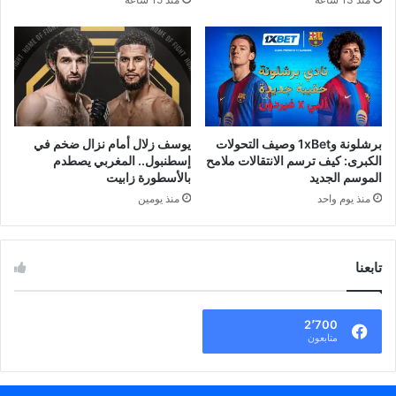
برشلونة و1xBet وصيف التحولات
يوسف زلال أمام نزال ضخم في
الكبرى: كيف ترسم الانتقالات ملامح
إسطنبول.. المغربي يصطدم
الموسم الجديد
بالأسطورة زابيت
منذ يوم واحد
منذ يومين
تابعنا
2٬700
متابعون