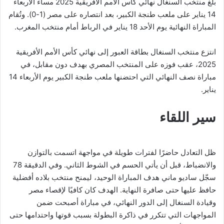
بلغ منتخب السنغال نهائي كأس الأمم الأفريقية 2025 مساء الأربعاء
14 يناير على ملعب طنجة الكبير، بعد انتصاره على مصر (1-0). وتُقام
المباراة النهائية يوم الأحد 18 يناير في الرباط أمام منتخب المغرب.
انتزع منتخب السنغال بطاقة العبور إلى نهائي كأس الأمم الأفريقية
2025، عقب فوزه على المنتخب المصري بهدف دون مقابل، في
مباراة نصف النهائي التي احتضنها ملعب طنجة الكبير يوم الأربعاء 14
يناير.
سير اللقاء
ظل التعادل حاضرًا لفترات طويلة في مواجهة اتسمت بالتوازن
والانضباط، قبل أن يأتي الحسم في الشوط الثاني. وفي الدقيقة 78
سجّل ساديو ماني هدف المباراة الوحيد، ليمنح منتخب بلاده أفضلية
حافظ عليها حتى صافرة النهاية. الهدف كان كافيًا لإقصاء مصر
وقيادة السنغال إلى الدور النهائي، في مباراة أصبحت ضمن
المواجهات التي تتكرر في ذاكرة البطولة بسبب قوتها واحتدامها حتى