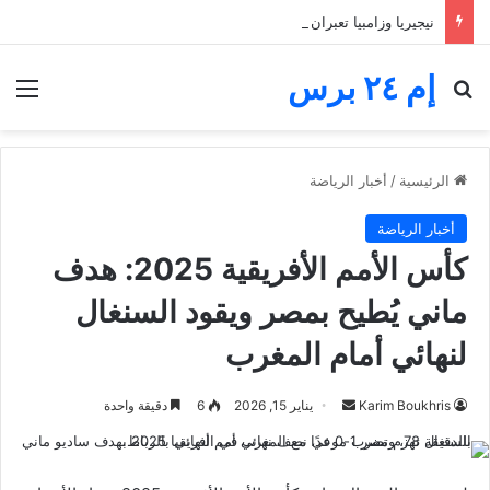
نيجيريا وزامبيا تعبران من مجموعة مجنونة.. فارق الأهداف يقصي مالاوي من كان السيدات
إم ٢٤ برس
بحث عن
الق
الرئيسية
/
أخبار الرياضة
أخبار الرياضة
كأس الأمم الأفريقية 2025: هدف
ماني يُطيح بمصر ويقود السنغال
لنهائي أمام المغرب
أرسل
Karim Boukhris
يناير 15, 2026
6
دقيقة واحدة
بريدا
إلكترونيا