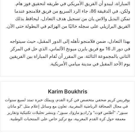
المباراة، ليبدو أن الفريق الأمريكي في طريقه لتحقيق فوز هام.
ولكن، في الدقيقة 86، جاء الرد السريع من فريق فلامنجو عندما
تمكن البديل والاس يان من تسجيل هدف التعادل، ليحافظ بذلك
الفريق البرازيلي على سجله خاليًا من الهزائم في البطولة حتى الآن.
بهذا التعادل، ضمن فلامنجو تأهله إلى الدور المقبل، حيث سيتواجه
في دور الـ 16 مع فريق بايرن ميونخ الألماني، الذي حل في المركز
الثاني بالمجموعة الثالثة. من المقرر أن تُقام المباراة بين الفريقين
يوم الأحد المقبل في مدينة ميامي الأمريكية.
Karim Boukhris
بوقريس كريم صحفي متخصص في كرة القدم، ويملك خبرة تمتد لسبع سنوات
في مجال الصحافة الرياضية المغربية. تعاون مع وسائل إعلام مثل "لو ماتان
سبور"، "أطلس فوت" و"راديو ماروك سبور"، وينشر تحليلات تكتيكية وتقارير
معمقة حول كرة القدم المغربية، مع تركيز خاص على المنتخبات الوطنية.