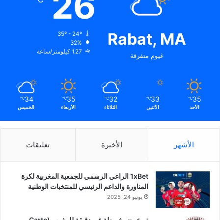
26
Rabat, MA
35º - 24º
32%
1.27 كيلومتر/ساعة
غيوم متفرقة
34
35
32
33
35
℃
℃
℃
℃
℃
الأحد
الأثنين
الثلاثاء
الأربعاء
الخميس
الأشهر
الأخيرة
تعليقات
1xBet الراعي الرسمي للجمعية المغربية لكرة
المناورة والداعم الرئيسي للمنتخبات الوطنية
يونيو 24, 2025
تم عرض خريطة غير دقيقة للمغرب (Carte