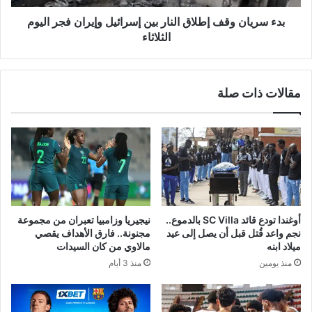
فجر
اليوم
بدء سريان وقف إطلاق النار بين إسرائيل وإيران فجر اليوم
الثلاثاء
الثلاثاء
مقالات ذات صلة
أوغندا تودع قائد SC Villa بالدموع..
نيجيريا وزامبيا تعبران من مجموعة
نجم واعد قُتل قبل أن يصل إلى عيد
مجنونة.. فارق الأهداف يقصي
ميلاد ابنه
مالاوي من كان السيدات
منذ يومين
منذ 3 أيام