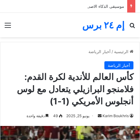
موسيقى الذكاء الاصطناعي تغرق المنصات.. الفنانون يخوضون معركة البقاء والأجور
إم ٢٤ برس
بحث عن
الق
الرئيسية
/
أخبار الرياضة
أخبار الرياضة
كأس العالم للأندية لكرة القدم:
فلامنجو البرازيلي يتعادل مع لوس
أنجلوس الأمريكي (1-1)
أرسل
Karim Boukhris
يونيو 25, 2025
49
دقيقة واحدة
بريدا
إلكترونيا