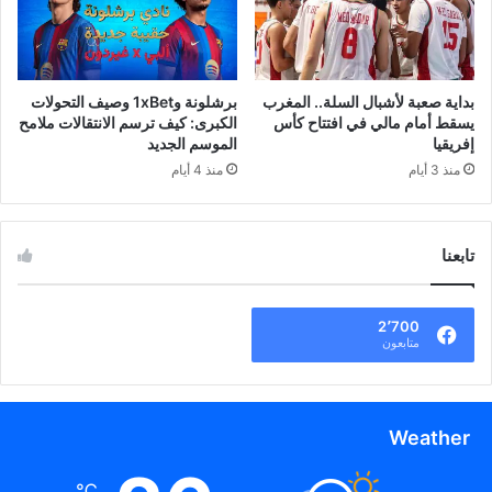
بداية صعبة لأشبال السلة.. المغرب
برشلونة و1xBet وصيف التحولات
يسقط أمام مالي في افتتاح كأس
الكبرى: كيف ترسم الانتقالات ملامح
إفريقيا
الموسم الجديد
منذ 3 أيام
منذ 4 أيام
تابعنا
2٬700
متابعون
Weather
℃