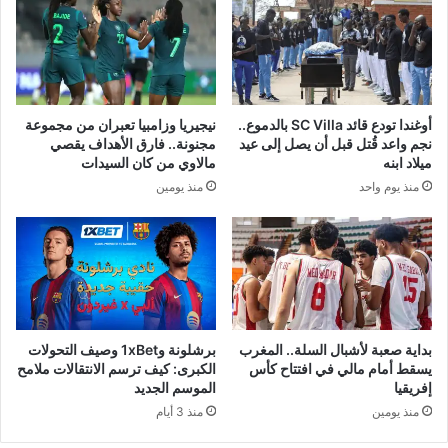
أوغندا تودع قائد SC Villa بالدموع..
نيجيريا وزامبيا تعبران من مجموعة
نجم واعد قُتل قبل أن يصل إلى عيد
مجنونة.. فارق الأهداف يقصي
ميلاد ابنه
مالاوي من كان السيدات
منذ يوم واحد
منذ يومين
بداية صعبة لأشبال السلة.. المغرب
برشلونة و1xBet وصيف التحولات
يسقط أمام مالي في افتتاح كأس
الكبرى: كيف ترسم الانتقالات ملامح
إفريقيا
الموسم الجديد
منذ يومين
منذ 3 أيام