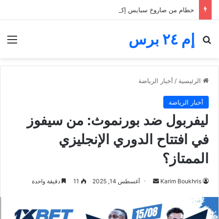
حطام من صاروخ سبايس إكس يضرب القمر.. فوهة جديدة تثير اهتمام ناسا والعلماء
إم ٢٤ برس
بحث عن
الق
الرئيسية
/
أخبار الرياضة
أخبار الرياضة
ليفربول ضد بورنموث: من سيفوز
في افتتاح الدوري الإنجليزي
الممتاز؟
أرسل
Karim Boukhris
أغسطس 14, 2025
11
دقيقة واحدة
بريدا
إلكترونيا