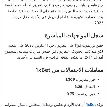
دين هاوسن وإيليا زابارني، ما يفرض على الفريق التأقلم مع منظومة
دفاعية جديدة. هذه التغييرات قد تؤثر على الصلابة الدفاعية، خاصة
بعد الخسارة الكبيرة 0-9 أمام ليفربول في الأنفيلد خلال خريف
2022.
سجل المواجهات المباشرة
حقق بورنموث فوزًا على ليفربول في 11 مارس 2023 على ملعبه،
لكن منذ ذلك الحين فاز ليفربول في خمس مباريات متتالية، بمجموع
أهداف 14-2، ما يعكس تفوقه الواضح في السنوات الأخيرة.
معاملات الاحتمالات من 1xBet
فوز ليفربول:
1.309
التعادل:
6.26
فوز بورنموث:
9.75
تؤكد
1xBet
أن هذه الأرقام تعكس توقعات المحللين لمسار المباراة،