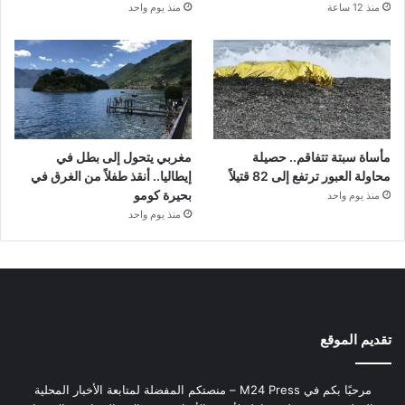
منذ 12 ساعة
منذ يوم واحد
مأساة سبتة تتفاقم.. حصيلة
مغربي يتحول إلى بطل في
محاولة العبور ترتفع إلى 82 قتيلاً
إيطاليا.. أنقذ طفلاً من الغرق في
بحيرة كومو
منذ يوم واحد
منذ يوم واحد
تقديم الموقع
مرحبًا بكم في M24 Press – منصتكم المفضلة لمتابعة الأخبار المحلية