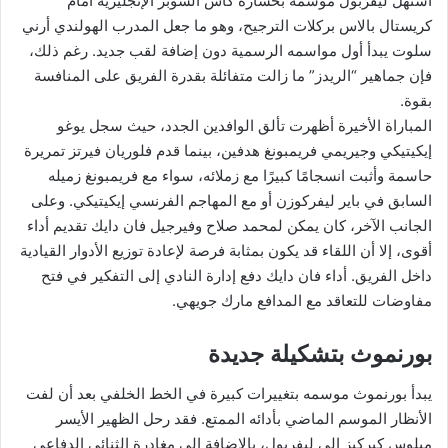
استهل ليفربول موسمه بخسارة كأس السوبر الإنجليزية أمام
كريستال بالاس بركلات الترجيح، وهو ما جعل المدرب الهولندي أرني
سلوت يبدأ أول مواسمه الرسمية دون إضافة لقب جديد. رغم ذلك،
فإن جماهير “الريدز” ما زالت متفائلة بقدرة الفريق على المنافسة
بقوة.
المباراة الأخيرة أظهرت تألق الوافدين الجدد، حيث سجل يوغو
إيكيتيكي وجيريمي فريمبونغ هدفين، بينما قدم فلوريان فيرتز تمريرة
حاسمة وأثبت انسجامًا كبيرًا مع زملائه، سواء مع فريمبونغ زميله
السابق في باير ليفركوزن أو مع المهاجم الفرنسي إيكيتيكي. وعلى
الجانب الآخر، كان يمكن لمحمد صلاح وفيرجيل فان دايك تقديم أداء
أقوى، إلا أن اللقاء قد يكون بمثابة فرصة لإعادة توزيع الأدوار القيادية
داخل الفريق. أداء فان دايك دفع إدارة النادي إلى التفكير في فتح
مفاوضات للتعاقد مع المدافع مارك جويهي.
بورنموث بتشكيلة جديدة
يبدأ بورنموث موسمه بتغييرات كبيرة في الخط الخلفي بعد أن لفت
الأنظار الموسم الماضي بأدائه الممتع. فقد رحل الظهير الأيسر
ميلوس كيركيز إلى ليفربول، بالإضافة إلى مغادرة الثنائي الدفاعي