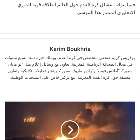
فيما يترقب عشاق كرة القدم حول العالم انطلاقة قوية للدوري
الإنجليزي الممتاز هذا الموسم.
Karim Boukhris
بوقريس كريم صحفي متخصص في كرة القدم، ويملك خبرة تمتد لسبع سنوات
في مجال الصحافة الرياضية المغربية. تعاون مع وسائل إعلام مثل "لو ماتان
سبور"، "أطلس فوت" و"راديو ماروك سبور"، وينشر تحليلات تكتيكية وتقارير
معمقة حول كرة القدم المغربية، مع تركيز خاص على المنتخبات الوطنية.
هجوم
مُسير
واسع
يشعل
حرائق
في