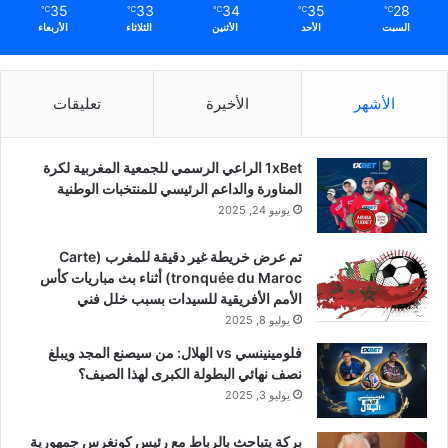
35
33
34
35
28
℃
℃
℃
℃
℃
السبت
الأحد
الأثنين
الثلاثاء
الأربعاء
الأشهر
الأخيرة
تعليقات
1xBet الراعي الرسمي للجمعية المغربية لكرة
المناورة والداعم الرئيسي للمنتخبات الوطنية
يونيو 24, 2025
تم عرض خريطة غير دقيقة للمغرب (Carte
tronquée du Maroc) أثناء بث مباريات كأس
الأمم الأفريقية للسيدات بسبب خلل فني
يوليو 8, 2025
فلومينينسي vs الهلال: من سيصنع المجد ويبلغ
نصف نهائي البطولة الكبرى لهذا الصيف؟
يوليو 3, 2025
بركة يتباحث بالرباط مع رئيس كونغرس جمهورية