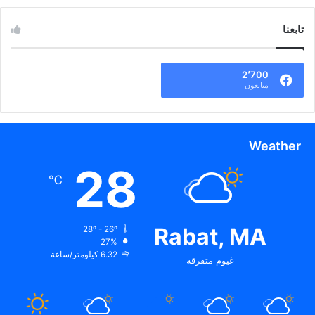
تابعنا
2٬700
متابعون
Weather
28
℃
Rabat, MA
28º - 26º
27%
6.32 كيلومتر/ساعة
غيوم متفرقة