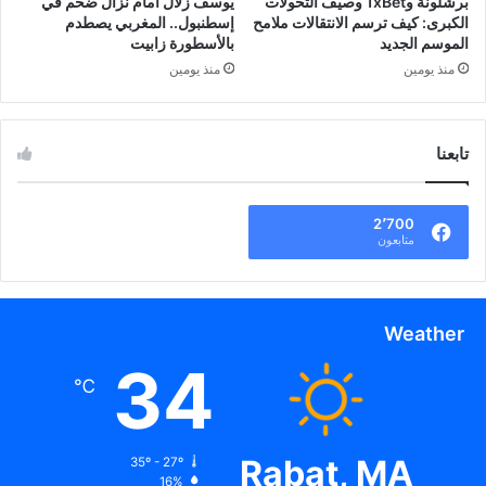
برشلونة و1xBet وصيف التحولات
يوسف زلال أمام نزال ضخم في
الكبرى: كيف ترسم الانتقالات ملامح
إسطنبول.. المغربي يصطدم
الموسم الجديد
بالأسطورة زابيت
منذ يومين
منذ يومين
تابعنا
2٬700
متابعون
Weather
34
℃
Rabat, MA
35º - 27º
16%