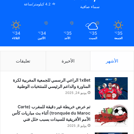
4.2 كيلومتر/ساعة
سماء صافية
34
34
35
35
35
℃
℃
℃
℃
℃
الجمعة
السبت
الأحد
الأثنين
الثلاثاء
الأشهر
الأخيرة
تعليقات
1xBet الراعي الرسمي للجمعية المغربية لكرة
المناورة والداعم الرئيسي للمنتخبات الوطنية
يونيو 24, 2025
تم عرض خريطة غير دقيقة للمغرب (Carte
tronquée du Maroc) أثناء بث مباريات كأس
الأمم الأفريقية للسيدات بسبب خلل فني
يوليو 8, 2025