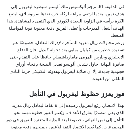
في الدقيقة 61، ترجم أليكسيس ماك أليستر سيطرة ليفربول إلى
هدف ثمين، بعدما ارتقى ببراعة لركلة حرة نفذها سوبوسلاي، ليضع
الكرة برأسه في الزاوية البعيدة لكورتوا الذي اكتفى بالمشاهدة. هذا
الهدف أشعل المدرجات وأعطى الفريق دفعة معنوية قوية لمواصلة
الضغط.
ورغم محاولات ريال مدريد المتأخرة لإدراك التعادل، خصوصًا عبر
تسديدة خطيرة من كيليان مبابي بعد دخوله كبديل، فإن الدفاع
الإنجليزي وحارس المرمى مامارداشفيلي حافظا على التقدم حتى
صافرة النهاية. حاول تشابي ألونسو تعديل النتيجة بإقحام أوراق
هجومية جديدة، إلا أن صلابة ليفربول وهدوئه التكتيكي حرما النادي
الملكي من العودة.
فوز يعزز حظوظ ليفربول في التأهل
بهذا الانتصار، رفع ليفربول رصيده إلى 9 نقاط ليعادل ريال مدريد
الذي بقي متصدرًا بفارق الأهداف. ويُعتبر الفوز خطوة مهمة نحو
التأهل إلى ثمن النهائي، خصوصًا بعد البداية المتعثرة للفريق في دور
المجموعات. كما يُعيد الانتصار الثقة للاعبين ويمنحهم دفعة معنوية