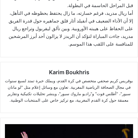
قبل المراحل الحاسمة في البطولة.
أما ريال مدريد، فرغم خسارته، ما زال يحتفظ بحظوظه في التأهل،
إلا أن الأداء الضعيف في أنفيلد أثار قلق جماهيره حول قدرة الفريق
على الحفاظ على هيبته الأوروبية. وبين تألق ليفربول وتراجع ريال
مدريد، جاءت المباراة لتؤكد أن الريدز لا يزالون أحد أبرز المرشحين
للمنافسة على اللقب هذا الموسم.
Karim Boukhris
بوقريس كريم صحفي متخصص في كرة القدم، ويملك خبرة تمتد لسبع سنوات
في مجال الصحافة الرياضية المغربية. تعاون مع وسائل إعلام مثل "لو ماتان
سبور"، "أطلس فوت" و"راديو ماروك سبور"، وينشر تحليلات تكتيكية وتقارير
معمقة حول كرة القدم المغربية، مع تركيز خاص على المنتخبات الوطنية.
زهران
ممداني