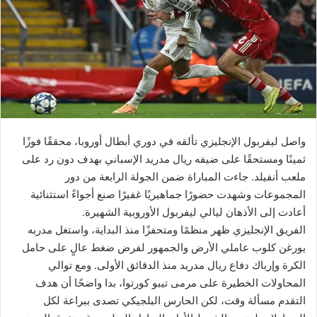
واصل ليفربول الإنجليزي تألقه في دوري أبطال أوروبا، محققًا فوزًا
ثمينًا ومستحقًا على ضيفه ريال مدريد الإسباني بهدف دون رد على
ملعب أنفيلد. جاءت المباراة ضمن الجولة الرابعة من دور
المجموعات وشهدت حضورًا جماهيريًا غفيرًا صنع أجواءً استثنائية
أعادت إلى الأذهان ليالي ليفربول الأوروبية الشهيرة.
الفريق الإنجليزي ظهر منظمًا ومتحفزًا منذ البداية، واستغل مدربه
يورغن كلوب عاملي الأرض والجمهور لفرض ضغط عالٍ على حامل
الكرة وإرباك دفاع ريال مدريد منذ الدقائق الأولى. ومع توالي
المحاولات الخطيرة على مرمى تيبو كورتوا، بدا واضحًا أن هدف
التقدم مسألة وقت، لكن الحارس البلجيكي تصدى ببراعة لكل