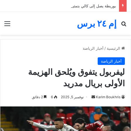
بوريطة يصل إلى كالي بتمثيل ملكي.. المغرب حاضر في لحظة تنصيب رئيس كولومبيا الجديد
إم ٢٤ برس
بحث عن
الق
الرئيسية
/
أخبار الرياضة
أخبار الرياضة
ليفربول يتفوق ويُلحق الهزيمة
الأولى بريال مدريد
أرسل
Karim Boukhris
نوفمبر 5, 2025
6
2 دقائق
بريدا
إلكترونيا