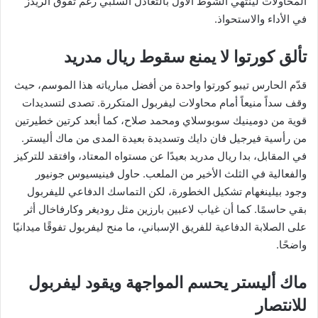
المحاولات لينتهي الشوط الأول بالتعادل السلبي رغم تفوق الريدز
في الأداء والاستحواذ.
تألق كورتوا لا يمنع سقوط ريال مدريد
قدّم الحارس تيبو كورتوا واحدة من أفضل مبارياته هذا الموسم، حيث
وقف سداً منيعاً أمام محاولات ليفربول المتكررة. تصدى لتسديدات
قوية من دومينيك سوبوسلاي ومحمد صلاح، كما أبعد كرتين خطيرتين
من رأسية فيرجيل فان دايك وتسديدة بعيدة المدى من ماك أليستر.
في المقابل، بدا ريال مدريد بعيدًا عن مستواه المعتاد، وافتقد للتركيز
والفعالية في الثلث الأخير من الملعب. حاول فينيسيوس جونيور
وجود بيلينغهام تشكيل الخطورة، لكن التماسك الدفاعي لليفربول
بقي حاسمًا. كما أن غياب لاعبين بارزين مثل روديغر وكارفاخال أثر
على الصلابة الدفاعية للفريق الإسباني، ما منح ليفربول تفوقًا ميدانيًا
واضحًا.
ماك أليستر يحسم المواجهة ويقود ليفربول
للانتصار