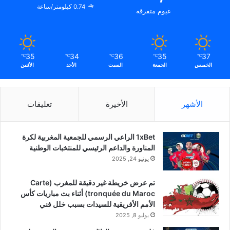
0.74 كيلومتر/ساعة
غيوم متفرقة
35
34
36
35
37
℃
℃
℃
℃
℃
الخميس
الجمعة
السبت
الأحد
الأثنين
الأشهر
الأخيرة
تعليقات
1xBet الراعي الرسمي للجمعية المغربية لكرة
المناورة والداعم الرئيسي للمنتخبات الوطنية
يونيو 24, 2025
تم عرض خريطة غير دقيقة للمغرب (Carte
tronquée du Maroc) أثناء بث مباريات كأس
الأمم الأفريقية للسيدات بسبب خلل فني
يوليو 8, 2025