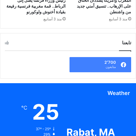
المغرب وأمريكا يشددان الخناق
رئيس وزراء فرنسا يصل إلى
على الإرهاب.. تنسيق أمني جديد
الرباط.. قمة مغربية فرنسية رفيعة
من واشنطن
بقيادة أخنوش ولوكورنو
منذ 3 أسابيع
منذ 3 أسابيع
تابعنا
2٬700
متابعون
Weather
25
℃
Rabat, MA
37º - 25º
29%