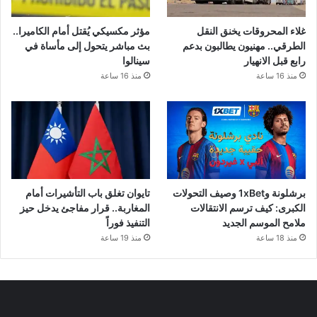
غلاء المحروقات يخنق النقل
مؤثر مكسيكي يُقتل أمام الكاميرا..
الطرقي.. مهنيون يطالبون بدعم
بث مباشر يتحول إلى مأساة في
رابع قبل الانهيار
سينالوا
منذ 16 ساعة
منذ 16 ساعة
برشلونة و1xBet وصيف التحولات
تايوان تغلق باب التأشيرات أمام
الكبرى: كيف ترسم الانتقالات
المغاربة.. قرار مفاجئ يدخل حيز
ملامح الموسم الجديد
التنفيذ فوراً
منذ 18 ساعة
منذ 19 ساعة