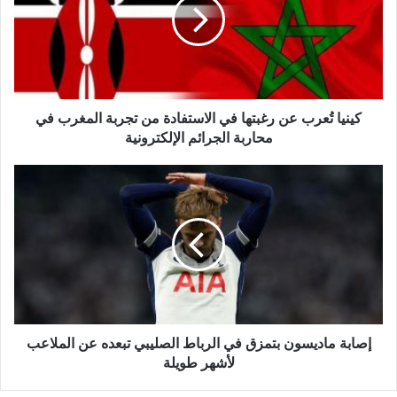
رغبتها
في
الاستفادة
من
تجربة
المغرب
في
كينيا تُعرب عن رغبتها في الاستفادة من تجربة المغرب في
محاربة
محاربة الجرائم الإلكترونية
الجرائم
الإلكترونية
إصابة
ماديسون
بتمزق
في
الرباط
الصليبي
تبعده
عن
الملاعب
لأشهر
إصابة ماديسون بتمزق في الرباط الصليبي تبعده عن الملاعب
طويلة
لأشهر طويلة