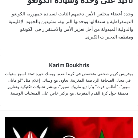
تأكيد على وحدة وسيادة الكونغو
وجدد أعضاء مجلس الأمن دعمهم الثابت لسيادة جمهورية الكونغو
الديمقراطية واستقلالها ووحدتها الترابية، مشيدين بالجهود الإقليمية
والدولية المبذولة من أجل تعزيز الأمن والاستقرار في الكونغو
ومنطقة البحيرات الكبرى.
Karim Boukhris
بوقريس كريم صحفي متخصص في كرة القدم، ويملك خبرة تمتد لسبع سنوات
في مجال الصحافة الرياضية المغربية. تعاون مع وسائل إعلام مثل "لو ماتان
سبور"، "أطلس فوت" و"راديو ماروك سبور"، وينشر تحليلات تكتيكية وتقارير
معمقة حول كرة القدم المغربية، مع تركيز خاص على المنتخبات الوطنية.
كينيا
تُعرب
عن