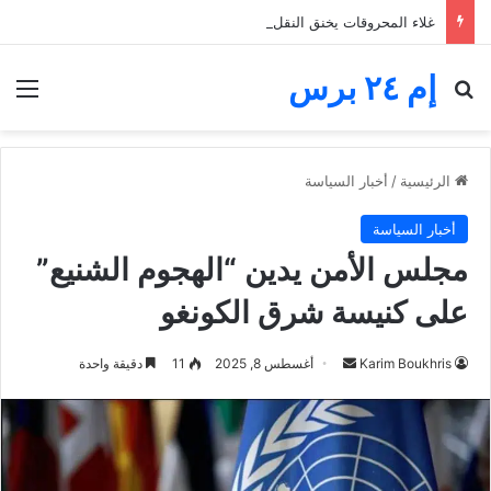
غلاء المحروقات يخنق النقل الطرقي.. مهنيون يطالبون بدعم رابع قبل الانهيار
إم ٢٤ برس
بحث عن
الق
الرئيسية
/
أخبار السياسة
أخبار السياسة
مجلس الأمن يدين “الهجوم الشنيع”
على كنيسة شرق الكونغو
أرسل
Karim Boukhris
أغسطس 8, 2025
11
دقيقة واحدة
بريدا
إلكترونيا