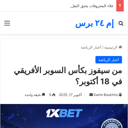
غلاء المحروقات يخنق النقل الطرقي.. مهنيون يطالبون بدعم رابع قبل الانهيار
إم ٢٤ برس
بحث عن
الق
الرئيسية
/
أخبار الرياضة
أخبار الرياضة
من سيفوز بكأس السوبر الأفريقي
في 18 أكتوبر؟
أرسل
Karim Boukhris
أكتوبر 17, 2025
9
دقيقة واحدة
بريدا
إلكترونيا