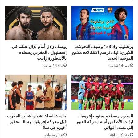
برشلونة و1xBet وصيف التحولات
يوسف زلال أمام نزال ضخم في
الكبرى: كيف ترسم الانتقالات ملامح
إسطنبول.. المغربي يصطدم
الموسم الجديد
بالأسطورة زابيت
منذ 14 ساعة
منذ 16 ساعة
المغرب يصطدم بجنوب إفريقيا..
جامعة السلة تشحن شباب المغرب
لبؤات الأطلس أمام معركة العبور
قبل معركة إفريقيا.. رسالة تحفيز
إلى نصف النهائي
أخيرة في سلا
منذ 19 ساعة
منذ يوم واحد