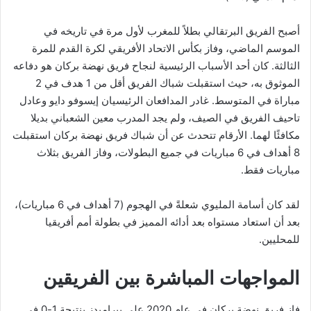
أصبح الفريق البرتقالي بطلاً للمغرب لأول مرة في تاريخه في
الموسم الماضي، وفاز بكأس الاتحاد الأفريقي لكرة القدم للمرة
الثالثة. كان أحد الأسباب الرئيسية لنجاح فريق نهضة بركان هو دفاعه
الموثوق به، حيث استقبلت شباك الفريق أقل من 1 هدف في 2
مباراة في المتوسط. غادر المدافعان الرئيسيان إيسوفو دايو وعادل
تاحيف الفريق في الصيف، ولم يجد المدرب معين الشعباني بديلا
مكافئًا لهما. الأرقام تتحدث عن أن شباك فريق نهضة بركان استقبلت
8 أهداف في 6 مباريات في جميع البطولات، وفاز الفريق بثلاث
مباريات فقط.
لقد كان أسامة المليوي شعلةً في الهجوم (7 أهداف في 6 مباريات)،
بعد أن استعاد مستواه بعد أدائه المميز في بطولة أمم أفريقيا
للمحليين.
المواجهات المباشرة بين الفريقين
فاز فريق نهضة بركان في عام 2020 على بيراميدز بنتيجة 1-0 في