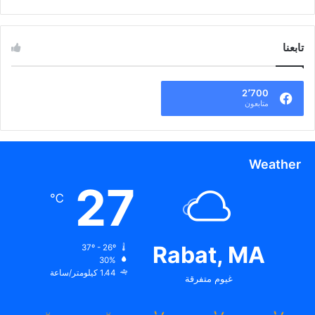
تابعنا
2٬700
متابعون
Weather
27
℃
Rabat, MA
37º - 26º
30%
1.44 كيلومتر/ساعة
غيوم متفرقة