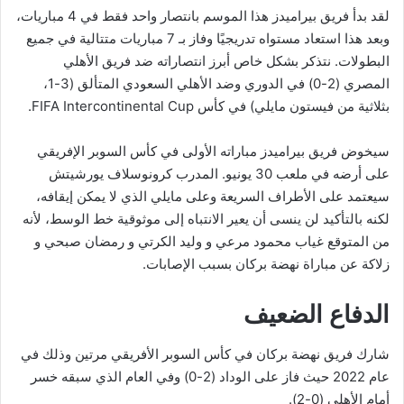
لقد بدأ فريق بيراميدز هذا الموسم بانتصار واحد فقط في 4 مباريات،
وبعد هذا استعاد مستواه تدريجيًا وفاز بـ 7 مباريات متتالية في جميع
البطولات. نتذكر بشكل خاص أبرز انتصاراته ضد فريق الأهلي
المصري (2-0) في الدوري وضد الأهلي السعودي المتألق (3-1،
بثلاثية من فيستون مايلي) في كأس FIFA Intercontinental Cup.
سيخوض فريق بيراميدز مباراته الأولى في كأس السوبر الإفريقي
على أرضه في ملعب 30 يونيو. المدرب كرونوسلاف يورشيتش
سيعتمد على الأطراف السريعة وعلى مايلي الذي لا يمكن إيقافه،
لكنه بالتأكيد لن ينسى أن يعير الانتباه إلى موثوقية خط الوسط، لأنه
من المتوقع غياب محمود مرعي و وليد الكرتي و رمضان صبحي و
زلاكة عن مباراة نهضة بركان بسبب الإصابات.
الدفاع الضعيف
شارك فريق نهضة بركان في كأس السوبر الأفريقي مرتين وذلك في
عام 2022 حيث فاز على الوداد (2-0) وفي العام الذي سبقه خسر
أمام الأهلي (0-2).