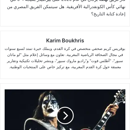
نهائي كأس الكونفدرالية الأفريقية. هل سيتمكن الفريق المصري من
إعادة كتابة التاريخ؟
Karim Boukhris
بوقريس كريم صحفي متخصص في كرة القدم، ويملك خبرة تمتد لسبع سنوات
في مجال الصحافة الرياضية المغربية. تعاون مع وسائل إعلام مثل "لو ماتان
سبور"، "أطلس فوت" و"راديو ماروك سبور"، وينشر تحليلات تكتيكية وتقارير
معمقة حول كرة القدم المغربية، مع تركيز خاص على المنتخبات الوطنية.
وفاة
عازف
الغيتار
الشهير
إيس
فريلي
من