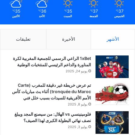
35
36
35
37
37
℃
℃
℃
℃
℃
الخميس
الجمعة
السبت
الأحد
الأثنين
الأشهر
الأخيرة
تعليقات
1xBet الراعي الرسمي للجمعية المغربية لكرة
المناورة والداعم الرئيسي للمنتخبات الوطنية
يونيو 24, 2025
تم عرض خريطة غير دقيقة للمغرب (Carte
tronquée du Maroc) أثناء بث مباريات كأس
الأمم الأفريقية للسيدات بسبب خلل فني
يوليو 8, 2025
فلومينينسي vs الهلال: من سيصنع المجد ويبلغ
نصف نهائي البطولة الكبرى لهذا الصيف؟
يوليو 3, 2025