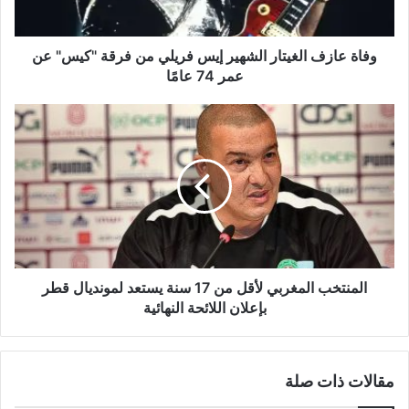
فرقة
"كيس"
عن
وفاة عازف الغيتار الشهير إيس فريلي من فرقة "كيس" عن
عمر
عمر 74 عامًا
74
عامًا
المنتخب
المغربي
لأقل
من
17
سنة
يستعد
لمونديال
قطر
بإعلان
المنتخب المغربي لأقل من 17 سنة يستعد لمونديال قطر
اللائحة
بإعلان اللائحة النهائية
النهائية
مقالات ذات صلة