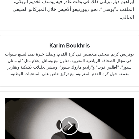
إبراهيم دياز. ويأتي ذلك في وقت غادر فيه يوسف لخديم إنريكي،
الملقب بـ”يوسي”، نحو ديبورتيفو ألافيس خلال الميركاتو الصيفي
الحالي.
Karim Boukhris
بوقريس كريم صحفي متخصص في كرة القدم، ويملك خبرة تمتد لسبع سنوات
في مجال الصحافة الرياضية المغربية. تعاون مع وسائل إعلام مثل "لو ماتان
سبور"، "أطلس فوت" و"راديو ماروك سبور"، وينشر تحليلات تكتيكية وتقارير
معمقة حول كرة القدم المغربية، مع تركيز خاص على المنتخبات الوطنية.
آبل
تخطط
لاستثمار
100
مليار
دولار