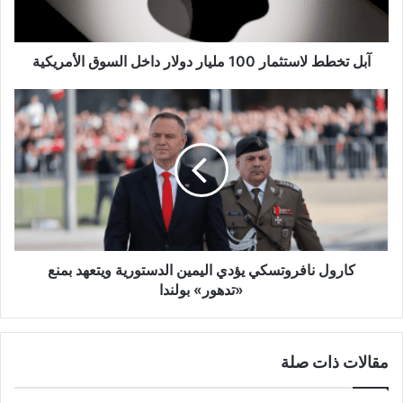
داخل
السوق
الأمريكية
آبل تخطط لاستثمار 100 مليار دولار داخل السوق الأمريكية
كارول
نافروتسكي
يؤدي
اليمين
الدستورية
ويتعهد
بمنع
«تدهور»
بولندا
كارول نافروتسكي يؤدي اليمين الدستورية ويتعهد بمنع
«تدهور» بولندا
مقالات ذات صلة