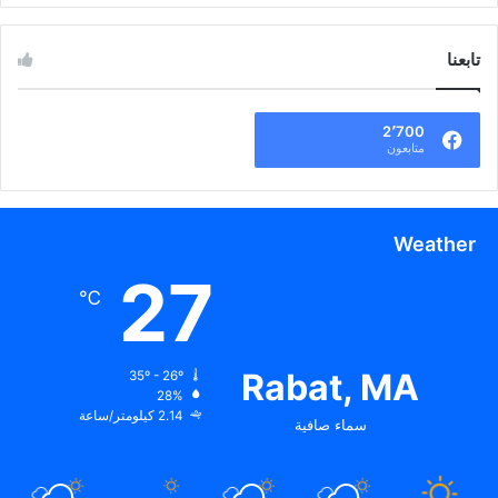
تابعنا
2٬700
متابعون
Weather
27
℃
Rabat, MA
35º - 26º
28%
2.14 كيلومتر/ساعة
سماء صافية