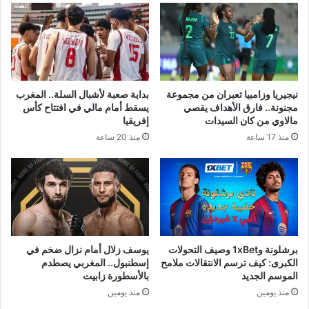
نيجيريا وزامبيا تعبران من مجموعة
بداية صعبة لأشبال السلة.. المغرب
مجنونة.. فارق الأهداف يقصي
يسقط أمام مالي في افتتاح كأس
مالاوي من كان السيدات
إفريقيا
منذ 17 ساعة
منذ 20 ساعة
برشلونة و1xBet وصيف التحولات
يوسف زلال أمام نزال ضخم في
الكبرى: كيف ترسم الانتقالات ملامح
إسطنبول.. المغربي يصطدم
الموسم الجديد
بالأسطورة زابيت
منذ يومين
منذ يومين