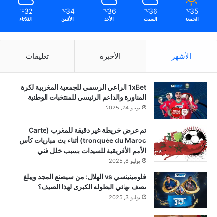
32
34
36
36
35
℃
℃
℃
℃
℃
الجمعة
السبت
الأحد
الأثنين
الثلاثاء
الأشهر
الأخيرة
تعليقات
1xBet الراعي الرسمي للجمعية المغربية لكرة
المناورة والداعم الرئيسي للمنتخبات الوطنية
يونيو 24, 2025
تم عرض خريطة غير دقيقة للمغرب (Carte
tronquée du Maroc) أثناء بث مباريات كأس
الأمم الأفريقية للسيدات بسبب خلل فني
يوليو 8, 2025
فلومينينسي vs الهلال: من سيصنع المجد ويبلغ
نصف نهائي البطولة الكبرى لهذا الصيف؟
يوليو 3, 2025