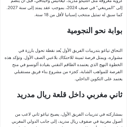
كروية معروفة مثل أتلتيكو مدريد، ليغانيس وخيتافي، قبل أن ينضم
إلى “المرينغي” في صيف 2024، بموجب عقد يمتد إلى سنة 2027.
كما سبق له تمثيل منتخب إسبانيا لأقل من 18 سنة.
بوابة نحو النجومية
التحاق تياغو بتدريبات الفريق الأول يُعد نقطة تحول بارزة في
مشواره، ويمثل فرصة ثمينة للاحتكاك بلاعبي الصف الأول. وتؤكد هذه
الخطوة النهج الذي يعتمده الطاقم التقني بقيادة ألونسو في منح
الفرصة للمواهب الشابة، كجزء من مشروع بناء فريق مستقبلي
يعتمد على التكوين الداخلي.
ثاني مغربي داخل قلعة ريال مدريد
بمشاركته في تدريبات الفريق الأول، يصبح تياغو ثاني لاعب من
أصول مغربية في صفوف ريال مدريد، إلى جانب الدولي المغربي