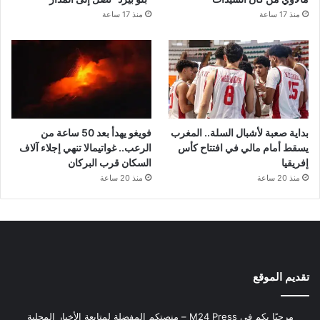
منذ 17 ساعة
منذ 17 ساعة
بداية صعبة لأشبال السلة.. المغرب
فويغو يهدأ بعد 50 ساعة من
يسقط أمام مالي في افتتاح كأس
الرعب.. غواتيمالا تنهي إجلاء آلاف
إفريقيا
السكان قرب البركان
منذ 20 ساعة
منذ 20 ساعة
تقديم الموقع
مرحبًا بكم في M24 Press – منصتكم المفضلة لمتابعة الأخبار المحلية