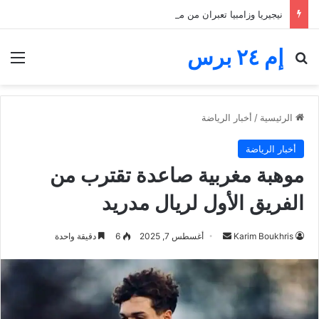
نيجيريا وزامبيا تعبران من مجموعة مجنونة.. فارق الأهداف يقصي مالاوي من كان السيدات
إم ٢٤ برس
بحث عن
الق
الرئيسية
/
أخبار الرياضة
أخبار الرياضة
موهبة مغربية صاعدة تقترب من
الفريق الأول لريال مدريد
أرسل
Karim Boukhris
أغسطس 7, 2025
6
دقيقة واحدة
بريدا
إلكترونيا