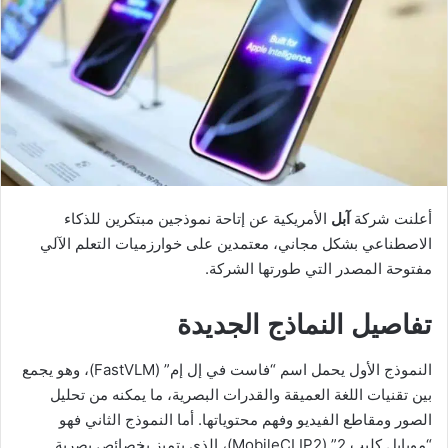
أعلنت شركة
آبل
الأمريكية عن إتاحة نموذجين مبتكرين للذكاء
الاصطناعي بشكل مجاني، معتمدين على خوارزميات التعلم الآلي
مفتوحة المصدر التي طورتها الشركة.
تفاصيل النماذج الجديدة
النموذج الأول يحمل اسم “فاست في إل إم” (FastVLM)، وهو يجمع
بين تقنيات اللغة العميقة والقدرات البصرية، ما يمكنه من تحليل
الصور ومقاطع الفيديو وفهم محتوياتها. أما النموذج الثاني فهو
“موبايل كليب 2” (MobileCLIP2)، الذي يتميز بخصائص بصرية