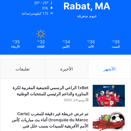
Rabat, MA
35º - 25º
31%
1.72 كيلومتر/ساعة
غيوم متفرقة
35
32
34
35
35
℃
℃
℃
℃
℃
السبت
الأحد
الأثنين
الثلاثاء
الأربعاء
الأشهر
الأخيرة
تعليقات
1xBet الراعي الرسمي للجمعية المغربية لكرة
المناورة والداعم الرئيسي للمنتخبات الوطنية
يونيو 24, 2025
تم عرض خريطة غير دقيقة للمغرب (Carte
tronquée du Maroc) أثناء بث مباريات كأس
الأمم الأفريقية للسيدات بسبب خلل فني