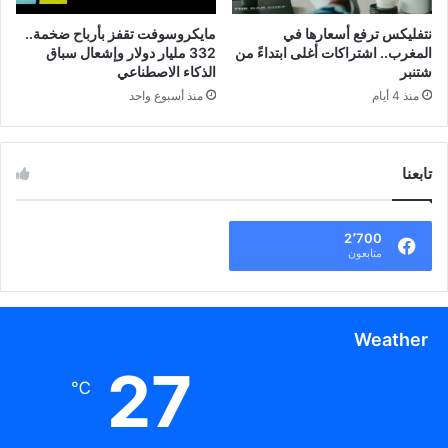
نتفليكس ترفع أسعارها في
مايكروسوفت تقفز بأرباح ضخمة..
المغرب.. اشتراكات أغلى ابتداءً من
332 مليار دولار وإشعال سباق
شتنبر
الذكاء الاصطناعي
منذ 4 أيام
منذ أسبوع واحد
تابعنا
2٬700
متابعون
Weather
27
℃