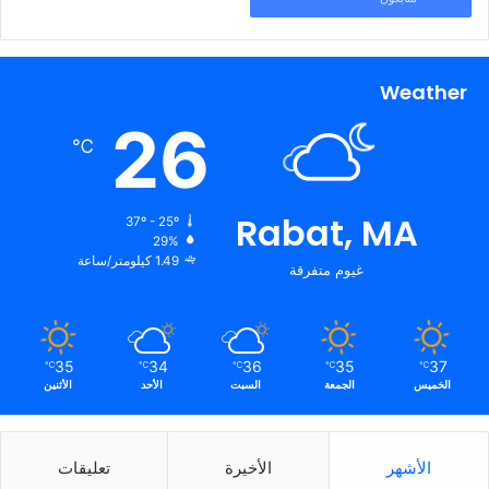
Weather
26
℃
Rabat, MA
37º - 25º
29%
1.49 كيلومتر/ساعة
غيوم متفرقة
35
34
36
35
37
℃
℃
℃
℃
℃
الخميس
الجمعة
السبت
الأحد
الأثنين
الأشهر
الأخيرة
تعليقات