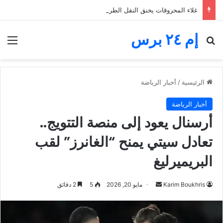
غلاء المحروقات يخنق النقل الطرقي.. مهنيون يطالبون بدعم رابع قبل الانهيار
إم ٢٤ برس
بحث عن
الق
الرئيسية
/
أخبار الرياضة
أخبار الرياضة
أرسنال يعود إلى منصة التتويج..
تعادل سيتي يمنح “الغانرز” لقب
البريميرليغ
أرسل
Karim Boukhris
مايو 20, 2026
5
2 دقائق
بريدا
إلكترونيا