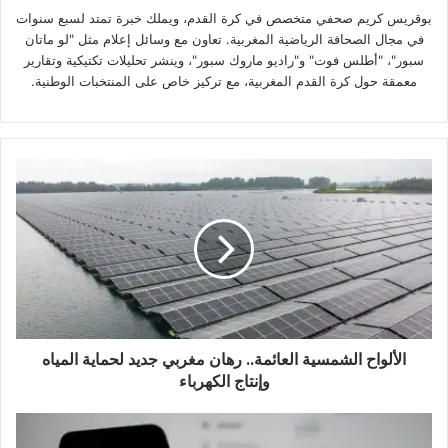
بوقريس كريم صحفي متخصص في كرة القدم، ويملك خبرة تمتد لسبع سنوات
في مجال الصحافة الرياضية المغربية. تعاون مع وسائل إعلام مثل "لو ماتان
سبور"، "أطلس فوت" و"راديو ماروك سبور"، وينشر تحليلات تكتيكية وتقارير
معمقة حول كرة القدم المغربية، مع تركيز خاص على المنتخبات الوطنية.
الألواح
الشمسية
العائمة..
رهان
مغربي
جديد
لحماية
المياه
وإنتاج
الألواح الشمسية العائمة.. رهان مغربي جديد لحماية المياه
الكهرباء
وإنتاج الكهرباء
منصة
إكس