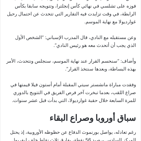
فوزه على تشلسي في نهائي كأس إنجلترا، وتتويجه سابقا بكأس
الرابطة، في وقت تزايدت فيه التقارير التي تتحدث عن احتمال رحيل
غوارديولا مع نهاية الموسم.
وعن مستقبله مع النادي، قال المدرب الإسباني: “الشخص الأول
الذي يجب أن أتحدث معه هو رئيس النادي”.
وأضاف: “سنحسم القرار عند نهاية الموسم، سنجلس ونتحدث، الأمر
بهذه البساطة، وبعدها سنتخذ القرار”.
وفقدت مباراة مانشستر سيتي المقبلة أمام أستون فيلا قيمتها في
صراع اللقب، بعدما تبخرت آخر فرص الفريق في التتويج بالدوري
للمرة السابعة خلال حقبة غوارديولا، التي بدأت قبل عشر سنوات.
سباق أوروبا وصراع البقاء
رغم تعادله، يواصل بورنموث الدفاع عن حظوظه الأوروبية، إذ يحتل
المركز السادس برصيد 56 نقطة، بفارق ثلاث نقاط خلف ليفربول