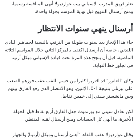
تعثر فريق المدرب الإسباني بيب غوارديولا أنهى المنافسة رسميا،
ومنح أرسنال التتويج قبل نهاية الموسم بجولة واحدة.
أرسنال ينهي سنوات الانتظار
جاء هذا الإنجاز بعد سنوات طويلة من الترقب بالنسبة لجماهير النادي
اللندني، خاصة أن أرسنال اكتفى بالمركز الثاني خلال المواسم الثلاثة
الماضية، قبل أن ينجح هذه المرة تحت قيادة الإسباني ميكل أرتيتا
في تجاوز خط النهاية.
وكان “الغانرز” قد اقتربوا كثيرا من حسم اللقب عقب فوزهم الصعب
على بيرنلي بنتيجة 1-0، الإثنين، وهو الانتصار الذي رفع الفارق بينهم
وبين مانشستر سيتي إلى خمس نقاط.
لكن تعادل سيتي مع بورنموث جعل الفارق أربع نقاط قبل الجولة
الأخيرة، ما أنهى كل الحسابات ومنح أرسنال لقبه المنتظر.
وقال غوارديولا عقب اللقاء: “أهنئ أرسنال وميكل (أرتيتا) والجهاز