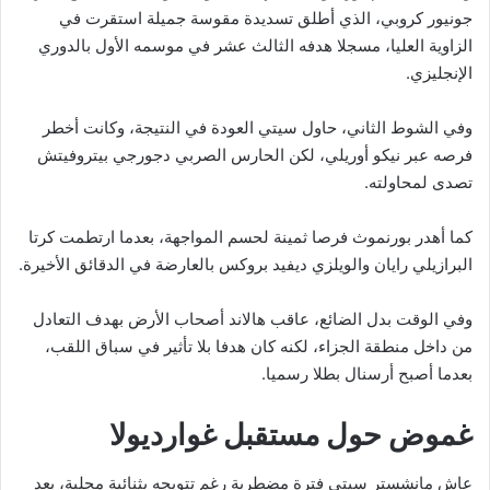
جونيور كروبي، الذي أطلق تسديدة مقوسة جميلة استقرت في
الزاوية العليا، مسجلا هدفه الثالث عشر في موسمه الأول بالدوري
الإنجليزي.
وفي الشوط الثاني، حاول سيتي العودة في النتيجة، وكانت أخطر
فرصه عبر نيكو أوريلي، لكن الحارس الصربي دجورجي بيتروفيتش
تصدى لمحاولته.
كما أهدر بورنموث فرصا ثمينة لحسم المواجهة، بعدما ارتطمت كرتا
البرازيلي رايان والويلزي ديفيد بروكس بالعارضة في الدقائق الأخيرة.
وفي الوقت بدل الضائع، عاقب هالاند أصحاب الأرض بهدف التعادل
من داخل منطقة الجزاء، لكنه كان هدفا بلا تأثير في سباق اللقب،
بعدما أصبح أرسنال بطلا رسميا.
غموض حول مستقبل غوارديولا
عاش مانشستر سيتي فترة مضطربة رغم تتويجه بثنائية محلية، بعد