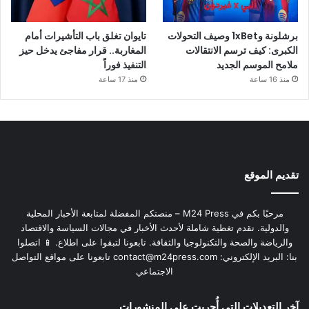
برشلونة و1xBet وصيف التحولات
تايوان تغلق باب التأشيرات أمام
الكبرى: كيف ترسم الانتقالات
المغاربة.. قرار مفاجئ يدخل حيز
ملامح الموسم الجديد
التنفيذ فوراً
منذ 16 ساعة
منذ 17 ساعة
تقديم الموقع
مرحبًا بكم في M24 Press – منصتكم المفضلة لمتابعة الأخبار المحلية
والدولية. نقدم تغطية شاملة لأحدث الأخبار في مجالات السياسة والاقتصاد
والرياضة والصحة والتكنولوجيا والثقافة. تابعونا لتبقوا على اطلاع. 📱 اتصلوا
بنا: البريد الإلكتروني:
contact@m24press.com
تابعونا على مواقع التواصل
الاجتماعي
آخر التعديلات التي أُجريت على المنشورات