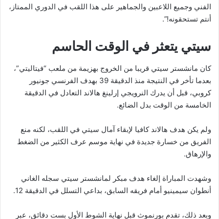
الفني وجميع اللاعبين والجماهير على هذا اللقب في الدوري الممتاز،
أنتم تستحقونه!”.
سيتي يتعثر في الوقت الحاسم
كان مانشستر سيتي قريبا من الخروج بهزيمة من ملعب “فيتاليتي”،
بعدما تأخر في النتيجة منذ الدقيقة 39 بهدف الفرنسي جونيور
كروبي، قبل أن يدرك النرويجي إرلينغ هالاند التعادل في الدقيقة
الخامسة من الوقت بدل الضائع.
ولم يكن هدف هالاند كافيا لإبقاء آمال سيتي في اللقب، لكنه منع
الفريق من خسارة جديدة في نهاية موسم عرف الكثير من الضغط
والإرهاق.
وشهدت المباراة إلغاء هدف مبكر لمانشستر سيتي سجله الغاني
أنطوان سيمينيو أمام فريقه السابق، بداعي التسلل في الدقيقة 12.
وبعد ذلك، تقدم بورنموث قبل نهاية الشوط الأول بست دقائق، عبر