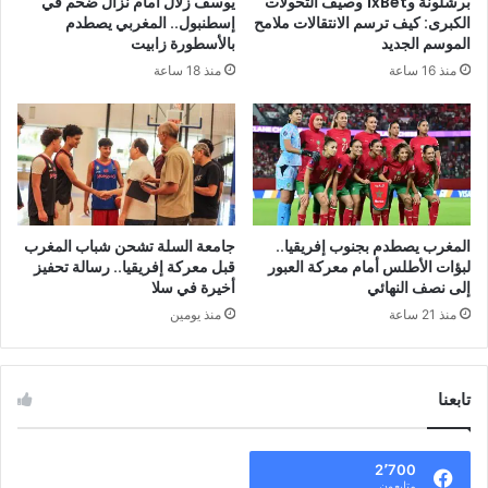
برشلونة و1xBet وصيف التحولات
يوسف زلال أمام نزال ضخم في
الكبرى: كيف ترسم الانتقالات ملامح
إسطنبول.. المغربي يصطدم
الموسم الجديد
بالأسطورة زابيت
منذ 16 ساعة
منذ 18 ساعة
المغرب يصطدم بجنوب إفريقيا..
جامعة السلة تشحن شباب المغرب
لبؤات الأطلس أمام معركة العبور
قبل معركة إفريقيا.. رسالة تحفيز
إلى نصف النهائي
أخيرة في سلا
منذ 21 ساعة
منذ يومين
تابعنا
2٬700
متابعون