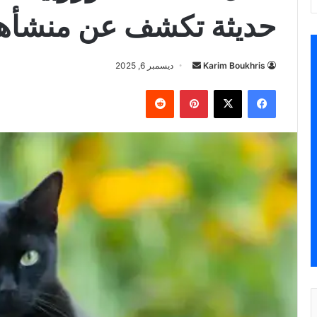
حديثة تكشف عن منشأها
أرسل
Karim Boukhris
ديسمبر 6, 2025
بريدا
فيسبوك
‫X
بينتيريست
إلكترونيا