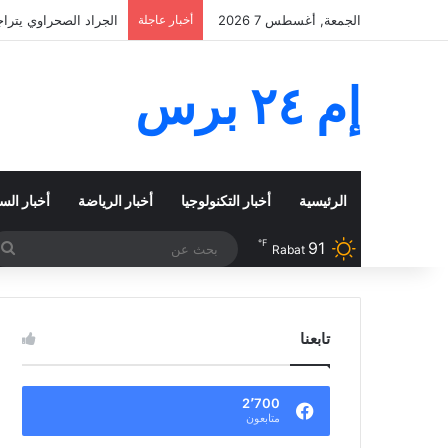
الجمعة, أغسطس 7 2026
أخبار عاجلة
بوريطة يصل إلى كالي 
إم ٢٤ برس
الرئيسية
أخبار التكنولوجيا
أخبار الرياضة
أخبار الس
℉
91
ب
Rabat
ع
تابعنا
2٬700
متابعون