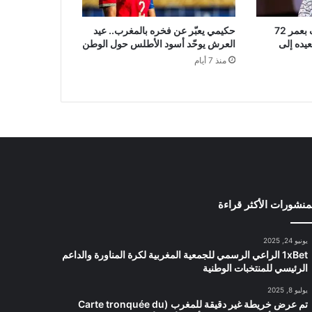
جاكي شان يرفض التوقف بعمر 72
حكيمي يعبّر عن فخره بالمغرب.. عيد
عيده إلى
العرش يوحّد أسود الأطلس حول الوطن
منذ 7 أيام
منشورات الأكثر قراءة
يونيو 24, 2025
1xBet الراعي الرسمي للجمعية المغربية لكرة المناورة والداعم
الرئيسي للمنتخبات الوطنية
يوليو 8, 2025
تم عرض خريطة غير دقيقة للمغرب (Carte tronquée du