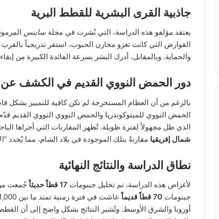
جاذبية القرى البشرية للقطط البرية
يعتقد مؤلفو هذه الدراسة، التي نُشرت في مجلة
ساينس
المرموقة
القوارض التي كانت تغزو مخازن الحبوب، استقر تدريجياً بالقرب 
والحماية. وبالمقابل، أدرك البشر بسرعة الفائدة الكبيرة من إبقاء 
دور الحمض النووي القديم في الكشف عن 
بالرغم من أن العظام المستخرجة لم تكن كافية للتمييز بشكل قاط
الحمض النووي للميتوكوندريا والحمض النووي النووي القديم قدّم
الذي ظل مجهولاً لفترة طويلة. تُظهر المقارنات التي أجراها الباحث
شمال إفريقيا
مقارنةً بتلك الموجودة في بلاد الشام، مما يُحدد “ا
نطاق الدراسة والنتائج النهائية
لأغراض هذه الدراسة، تم تحليل جينومات
17 قطاً حديثاً
جُمعت من 
جينومات
70 قطاً قديماً