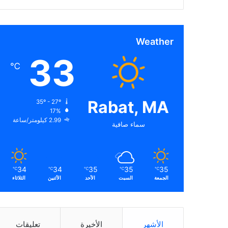
Weather
33
℃
Rabat, MA
35º - 27º
17%
2.99 كيلومتر/ساعة
سماء صافية
34
34
35
35
35
℃
℃
℃
℃
℃
الجمعة
السبت
الأحد
الأثنين
الثلاثاء
الأشهر
الأخيرة
تعليقات