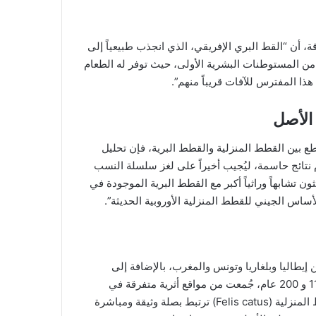
، أن “القط البري الإفريقي، الذي انجذب طبيعياً إلى
من المستوطنات البشرية الأولى، حيث توفر له الطعام
هذا المفترس للآفات قريباً منهم”.
الأصل
ع بين القطط المنزلية والقطط البرية، فإن تحليل
 نتائج حاسمة، ليُجيب أخيراً على لغز سلسلة النسب
ون تشابهاً وراثياً أكبر مع القطط البرية الموجودة في
لأساس الجيني للقطط المنزلية الأوروبية الحديثة”.
إيطاليا وبلغاريا وتونس والمغرب، بالإضافة إلى
عاشت في فترة زمنية تمتد ما بين 11,000 و 200 عام، جُمعت من مواقع أثرية متفرقة في
أوروبا والشرق الأوسط. وتُشير النتائج بشكل واضح إلى أن القطط المنزلية (Felis catus) ترتبط بصلة وثيقة ومباشرة