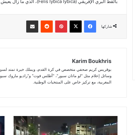
بالقط البري الإفريقي (Felis lybica lybica)، الذي ما زال يعيش في موطنه الأصلي حتى يومنا هذا.
فيسبوك
‫X
بينتيريست
مشاركة عبر البريد
شاركها
Karim Boukhris
بوقريس كريم صحفي متخصص في كرة القدم، ويملك خبرة تمتد لسبع سن
وسائل إعلام مثل "لو ماتان سبور"، "أطلس فوت" و"راديو ماروك سبور"
المغربية، مع تركيز خاص على المنتخبات الوطنية.
أحكام
انق
قاسية
خدم
في
"كلا