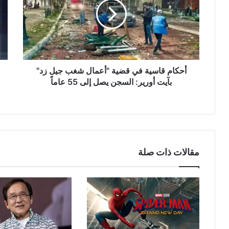
قضية
يُعط
"أعمال
موا
شغب
كبر
جيل
مثل
زد"
"زو
بآيت
و"ف
أورير:
و"لي
أحكام قاسية في قضية "أعمال شغب جيل زد"
السجن
إن"
بآيت أورير: السجن يصل إلى 55 عاماً
يصل
آخر
إلى
الم
55
عاماً
مقالات ذات صلة