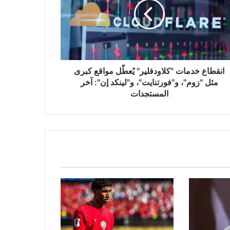
ّل
قع
ى
م"،
ورتنايت"،
نكد
انقطاع خدمات "كلاودفلير" يُعطّل مواقع كبرى
:
مثل "زوم"، و"فورتنايت"، و"لينكد إن": آخر
المستجدات
ستجدات