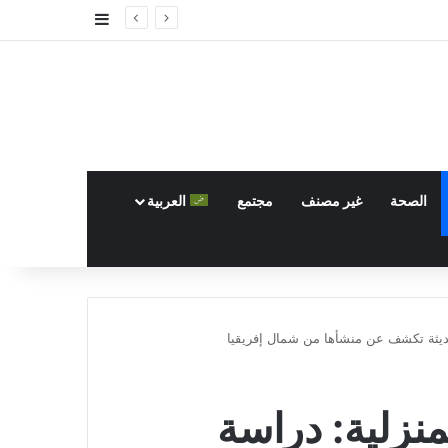
إضافة عمود جا
الصحة
غير مصنف
مجتمع
العربية
حديثة تكشف عن منشأها من شمال إفريقيا
منزلية: دراسة