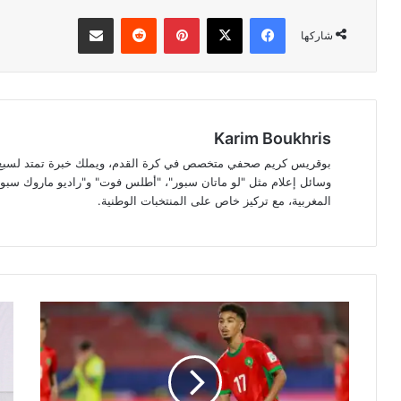
فيسبوك
‫X
بينتيريست
مشاركة عبر البريد
شاركها
Karim Boukhris
بوقريس كريم صحفي متخصص في كرة القدم، ويملك خبرة تمتد لسبع سن
وسائل إعلام مثل "لو ماتان سبور"، "أطلس فوت" و"راديو ماروك سبور"
المغربية، مع تركيز خاص على المنتخبات الوطنية.
ياسين
غوغ
جسيم..
تست
نجم
15
مغربي
مليا
صاعد
دولا