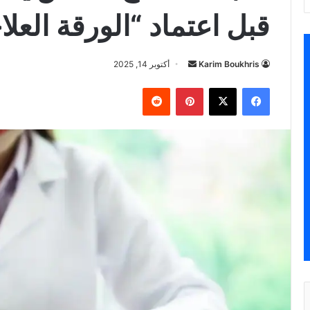
قبل اعتماد “الورقة العلاج
أرسل
Karim Boukhris
أكتوبر 14, 2025
بريدا
فيسبوك
‫X
بينتيريست
إلكترونيا