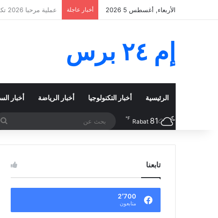
الأربعاء, أغسطس 5 2026
أخبار عاجلة
غلاء المحروقات يخنق ا
إم ٢٤ برس
الرئيسية
أخبار التكنولوجيا
أخبار الرياضة
أخبار الس
℉
81
ب
Rabat
ع
تابعنا
2٬700
متابعون