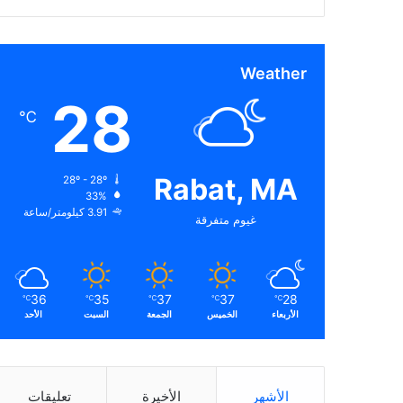
Weather
28
℃
Rabat, MA
28º - 28º
33%
3.91 كيلومتر/ساعة
غيوم متفرقة
36
35
37
37
28
℃
℃
℃
℃
℃
الأربعاء
الخميس
الجمعة
السبت
الأحد
الأشهر
الأخيرة
تعليقات