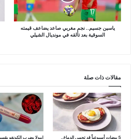
يضاعف
في
قيمته
الهن
السوقية
لإن
بعد
أكبر
تألقه
مرك
ياسين جسيم.. نجم مغربي صاعد يضاعف قيمته
في
للذك
السوقية بعد تألقه في مونديال الشيلي
مونديال
الا
الشيلي
خار
الول
الم
مقالات ذات صلة
5 بيضات أسبوعياً قد تحمي الدماغ..
إيبولا يضرب الكونغو بقسو