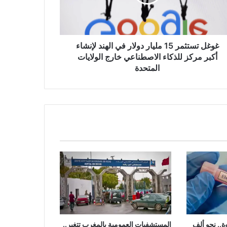
د
شاء
ز
غوغل تستثمر 15 مليار دولار في الهند لإنشاء
اء
أكبر مركز للذكاء الاصطناعي خارج الولايات
صطناعي
المتحدة
ج
ايات
تحدة
ة.. نحو ألف
المستشفيات العمومية بالمغرب تتغير..