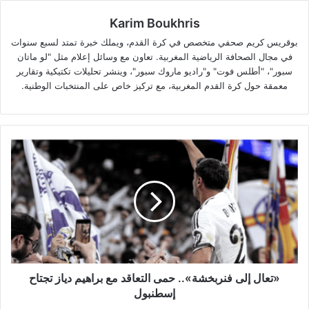
Karim Boukhris
بوقريس كريم صحفي متخصص في كرة القدم، ويملك خبرة تمتد لسبع سنوات
في مجال الصحافة الرياضية المغربية. تعاون مع وسائل إعلام مثل "لو ماتان
سبور"، "أطلس فوت" و"راديو ماروك سبور"، وينشر تحليلات تكتيكية وتقارير
معمقة حول كرة القدم المغربية، مع تركيز خاص على المنتخبات الوطنية.
«تعال
إلى
فنربخشة»..
حمى
التعاقد
مع
براهيم
دياز
تجتاح
إسطنبول
«تعال إلى فنربخشة».. حمى التعاقد مع براهيم دياز تجتاح
إسطنبول