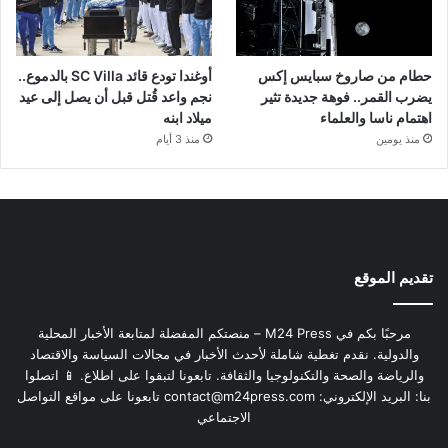
حطام من صاروخ سبايس إكس
أوغندا تودع قائد SC Villa بالدموع..
يضرب القمر.. فوهة جديدة تثير
نجم واعد قُتل قبل أن يصل إلى عيد
اهتمام ناسا والعلماء
ميلاد ابنه
منذ يومين
منذ 3 أيام
تقديم الموقع
مرحبًا بكم في M24 Press – منصتكم المفضلة لمتابعة الأخبار المحلية
والدولية. نقدم تغطية شاملة لأحدث الأخبار في مجالات السياسة والاقتصاد
والرياضة والصحة والتكنولوجيا والثقافة. تابعونا لتبقوا على اطلاع. 📱 اتصلوا
بنا: البريد الإلكتروني:
contact@m24press.com
تابعونا على مواقع التواصل
الاجتماعي