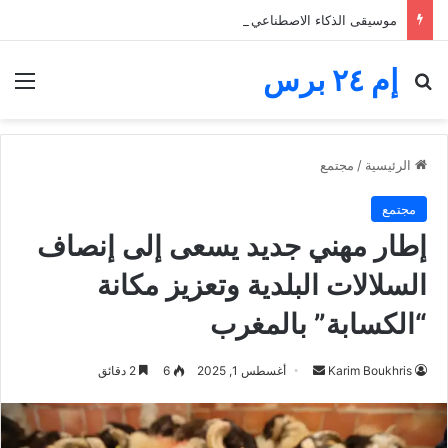
موسيقى الذكاء الاصطناعي تغرق المنصات.. الفنانون يخوضون معركة البقاء والأجور
إم ٢٤ برس
بحث عن
الق
الرئيسية
/
مجتمع
مجتمع
إطار مهني جديد يسعى إلى إنصاف
السلالات البلدية وتعزيز مكانة
“الكسابة” بالمغرب
أرسل
Karim Boukhris
أغسطس 1, 2025
6
2 دقائق
بريدا
إلكترونيا