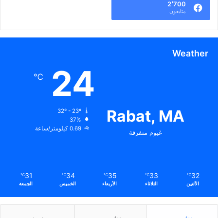
2٬700
متابعون
Weather
24
℃
Rabat, MA
32º - 23º
37%
0.69 كيلومتر/ساعة
غيوم متفرقة
31
34
35
33
32
℃
℃
℃
℃
℃
الأثنين
الثلاثاء
الأربعاء
الخميس
الجمعة