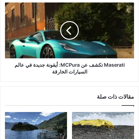
Maserati
تكشف
عن
MCPura:
أيقونة
جديدة
في
عالم
السيارات
الخارقة
Maserati تكشف عن MCPura: أيقونة جديدة في عالم
السيارات الخارقة
مقالات ذات صلة