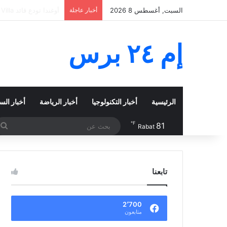
السبت, أغسطس 8 2026
أخبار عاجلة
مأساة سبتة تتفاقم.. حصيلة
إم ٢٤ برس
الرئيسية
أخبار التكنولوجيا
أخبار الرياضة
أخبار الس
℉
81
ب
Rabat
ع
تابعنا
2٬700
متابعون