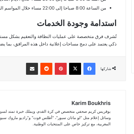
من الساعة 8:00 صباحا إلى 22:00 مساء خلال المواسم السياحية.
استدامة وجودة الخدمات
تُشرف فرق متخصصة على عمليات النظافة والتعقيم بشكل مستمر، 
ذكي يعتمد على دمج مساحات إعلانية داخل هذه المرافق، بما يضم
فيسبوك
‫X
بينتيريست
مشاركة عبر البريد
شاركها
Karim Boukhris
بوقريس كريم صحفي متخصص في كرة القدم، ويملك خبرة تمتد لسبع سن
وسائل إعلام مثل "لو ماتان سبور"، "أطلس فوت" و"راديو ماروك سبور"
المغربية، مع تركيز خاص على المنتخبات الوطنية.