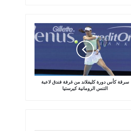
ة
س
ة
لاند
ة
ق
ة
نس
مانية
سرقة كأس دورة كليفلاند من غرفة فندق لاعبة
ستيا
التنس الرومانية كيرستيا