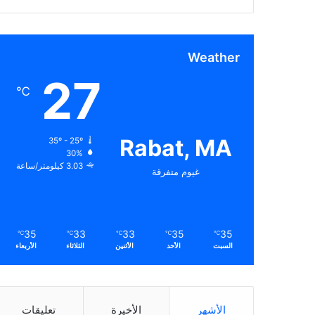
Weather
27
℃
Rabat, MA
35º - 25º
30%
3.03 كيلومتر/ساعة
غيوم متفرقة
35
33
33
35
35
℃
℃
℃
℃
℃
السبت
الأحد
الأثنين
الثلاثاء
الأربعاء
الأشهر
الأخيرة
تعليقات