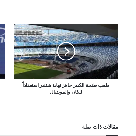
ملعب
سرق
طنجة
كأ
الكبير
دور
جاهز
كليف
نهاية
من
شتنبر
غرف
استعداداً
فند
للكان
لاعب
والمونديال
الت
الرو
ملعب طنجة الكبير جاهز نهاية شتنبر استعداداً
كير
للكان والمونديال
مقالات ذات صلة