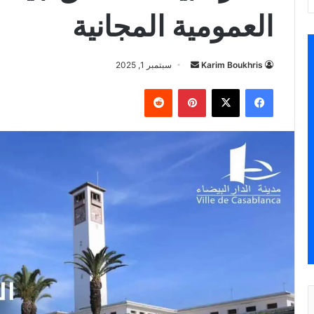
العمومية المجانية
أرسل
Karim Boukhris
سبتمبر 1, 2025
بريدا
فيسبوك
‫X
بينتيريست
إلكترونيا