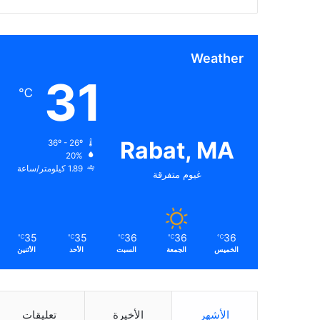
Weather
31
℃
Rabat, MA
36º - 26º
20%
1.89 كيلومتر/ساعة
غيوم متفرقة
35
35
36
36
36
℃
℃
℃
℃
℃
الخميس
الجمعة
السبت
الأحد
الأثنين
الأشهر
الأخيرة
تعليقات