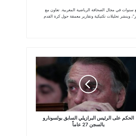
وات في مجال الصحافة الرياضية المغربية. تعاون مع
، وينشر تحليلات تكتيكية وتقارير معمقة حول كرة القدم
كم
ئيس
رازيلي
ابق
سونارو
سجن
ً
الحكم على الرئيس البرازيلي السابق بولسونارو
بالسجن 27 عاماً