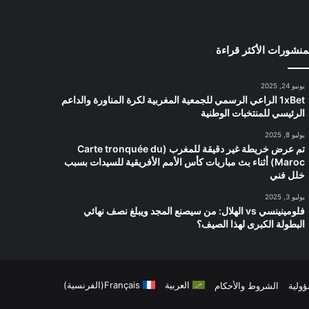
منشورات الأكثر قراءة
يونيو 24, 2025
1xBet الراعي الرسمي للجمعية المغربية لكرة المناورة والداعم
الرئيسي للمنتخبات الوطنية
يوليو 8, 2025
تم عرض خريطة غير دقيقة للمغرب (Carte tronquée du
Maroc) أثناء بث مباريات كأس الأمم الأفريقية للسيدات بسبب
خلل فني
يوليو 3, 2025
فلومينينسي vs الهلال: من سيصنع المجد ويبلغ نصف نهائي
البطولة الكبرى لهذا الصيف؟
العربية
Français
(
الفرنسية
)
ؤولية
الشروط والأحكام