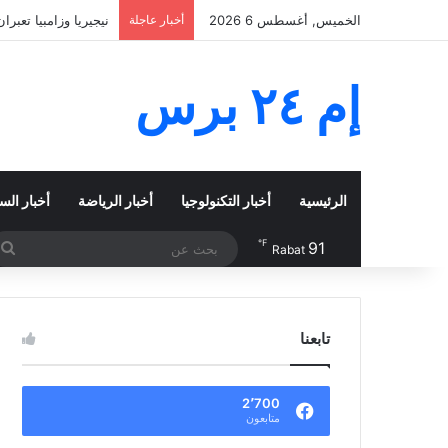
الخميس, أغسطس 6 2026
أخبار عاجلة
سبيس إكس تدفع الاتص
إم ٢٤ برس
الرئيسية
أخبار التكنولوجيا
أخبار الرياضة
أخبار الس
℉
91
ب
Rabat
ع
تابعنا
2٬700
متابعون