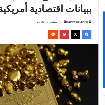
ببيانات اقتصادية أمريكية
أرسل
Karim Boukhris
سبتمبر 12, 2025
بريدا
فيسبوك
‫X
بينتيريست
إلكترونيا