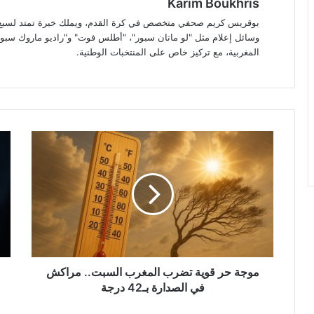
Karim Boukhris
بوقريس كريم صحفي متخصص في كرة القدم، ويملك خبرة تمتد لسبع سن
وسائل إعلام مثل "لو ماتان سبور"، "أطلس فوت" و"راديو ماروك سبور"
المغربية، مع تركيز خاص على المنتخبات الوطنية.
موجة
الح
حر
على
قوية
الر
تضرب
الب
المغرب
الس
السبت..
بول
مراكش
بال
في
27
الصدارة
عاما
بـ42
موجة حر قوية تضرب المغرب السبت.. مراكش
درجة
في الصدارة بـ42 درجة