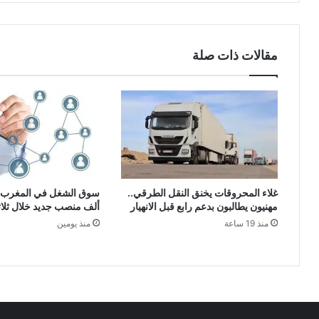
مقالات ذات صلة
غلاء المحروقات يخنق النقل الطرقي..
مهنيون يطالبون بدعم رابع قبل الانهيار
ألف منصب جديد خلال ثلا
منذ 19 ساعة
منذ يومين