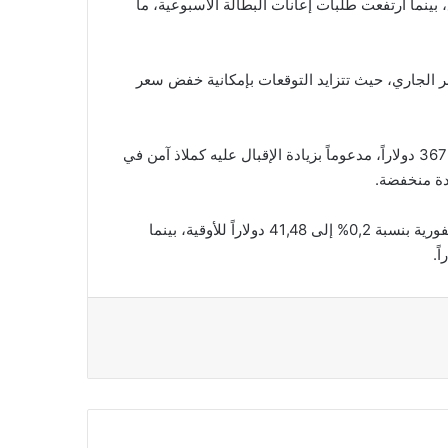
 بينما ارتفعت طلبات إعانات البطالة الأسبوعية، ما
ب أن يعقد الاحتياطي الفيدرالي اجتماعه في 17 شتنبر الجاري، حيث تتزايد التوقعات بإمكانية خفض سعر
وكان الذهب قد بلغ يوم الثلاثاء الماضي مستوى قياسياً عند 3673,95 دولاراً، مدعوماً بزيادة الإقبال عليه كملاذ آمن في
دة منخفضة.
أما المعادن النفيسة الأخرى فقد تراجعت الفضة في المعاملات الفورية بنسبة 0,2% إلى 41,48 دولاراً للأوقية، بينما