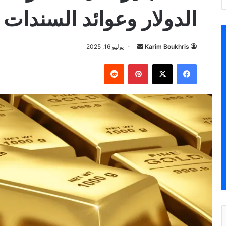
الدولار وعوائد السندات
أرسل
Karim Boukhris
يوليو 16, 2025
بريدا
فيسبوك
‫X
بينتيريست
إلكترونيا