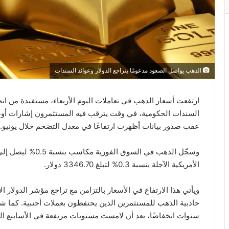
الذهب يواصل الصعود مدعومًا بتراجع الدولار وعوائد السندات
ارتفعت أسعار الذهب في تعاملات اليوم الأربعاء، مستفيدة من ان
السندات الحكومية، في وقت يترقب فيه المستثمرون إشارات أوضح
عقب صدور بيانات أظهرت ارتفاعًا في معدل التضخم خلال يونيو.
الأمريكية الآجلة بنسبة 0.3% لتبلغ 3346.70 دولار.
ويأتي هذا الارتفاع في الأسعار بالتزامن مع تراجع مؤشر الدولار 
جاذبية الذهب للمستثمرين الذين يحتفظون بعملات أجنبية. كما ش
سنوات انخفاضًا، بعد أن لامست مستويات مرتفعة في الأسابيع ال