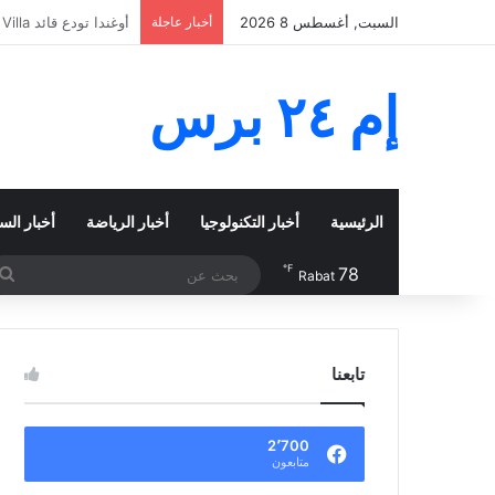
السبت, أغسطس 8 2026
أخبار عاجلة
مأساة سبتة تتفاقم.. حصيلة
إم ٢٤ برس
الرئيسية
أخبار التكنولوجيا
أخبار الرياضة
أخبار الس
℉
78
Rabat
تابعنا
2٬700
متابعون