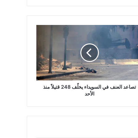
عد
نف
ويداء
ّف
2
ً
د
تصاعد العنف في السويداء يخلّف 248 قتيلاً منذ
الأحد