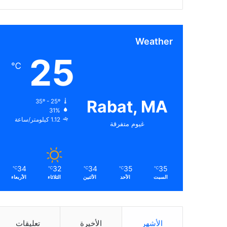
Weather
25
℃
Rabat, MA
35º - 25º
31%
1.12 كيلومتر/ساعة
غيوم متفرقة
34
32
34
35
35
℃
℃
℃
℃
℃
السبت
الأحد
الأثنين
الثلاثاء
الأربعاء
الأشهر
الأخيرة
تعليقات