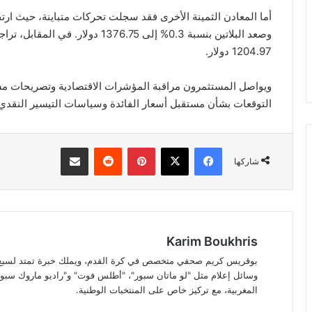
1204.97 دولار.
ويواصل المستثمرون مراقبة المؤشرات الاقتصادية وتصريحات م
التوقعات بشأن مستقبل أسعار الفائدة وسياسات التيسير النقدي
فيسبوك
‫X
بينتيريست
مشاركة عبر البريد
شاركها
Karim Boukhris
بوقريس كريم صحفي متخصص في كرة القدم، ويملك خبرة تمتد لسبع سن
وسائل إعلام مثل "لو ماتان سبور"، "أطلس فوت" و"راديو ماروك سبور"
المغربية، مع تركيز خاص على المنتخبات الوطنية.