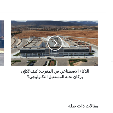
الذكاء
تصا
الاصطناعي
الع
في
في
المغرب:
الس
كيف
يخل
تُكوِّن
48
بركان
قتيلا
نخبة
منذ
المستقبل
الأح
التكنولوجي؟
الذكاء الاصطناعي في المغرب: كيف تُكوِّن
بركان نخبة المستقبل التكنولوجي؟
مقالات ذات صلة