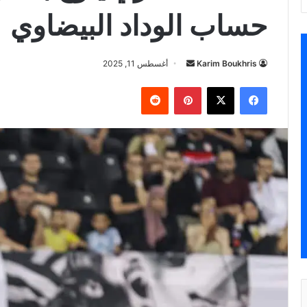
حساب الوداد البيضاوي
أرسل
Karim Boukhris
أغسطس 11, 2025
بريدا
فيسبوك
‫X
بينتيريست
إلكترونيا