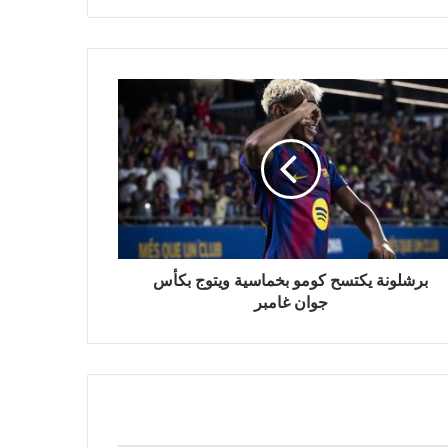
لونة
سح
و
اسية
وج
س
ن
بر
برشلونة يكتسح كومو بخماسية ويتوج بكأس
جوان غامبر