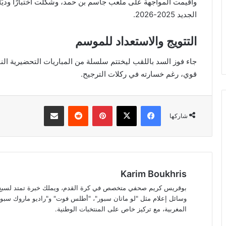
وأقيمت المواجهة على ملعب جاسم بن حمد، وشكلت اختبارًا وديًا 
الجديد 2025-2026.
التتويج والاستعداد للموسم
جاء فوز السد باللقب ليختتم سلسلة من المباريات التحضيرية الناجح
قوي، رغم خسارته في ركلات الترجيح.
فيسبوك
‫X
بينتيريست
مشاركة عبر البريد
شاركها
Karim Boukhris
بوقريس كريم صحفي متخصص في كرة القدم، ويملك خبرة تمتد لسبع سن
وسائل إعلام مثل "لو ماتان سبور"، "أطلس فوت" و"راديو ماروك سبور"
المغربية، مع تركيز خاص على المنتخبات الوطنية.