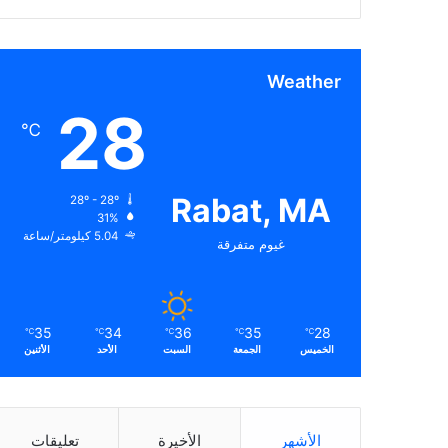
Weather
28
℃
Rabat, MA
28º - 28º
31%
5.04 كيلومتر/ساعة
غيوم متفرقة
35
34
36
35
28
℃
℃
℃
℃
℃
الخميس
الجمعة
السبت
الأحد
الأثنين
الأشهر
الأخيرة
تعليقات