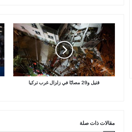
قتيل
برش
و29
يكت
مصابًا
كوم
في
بخم
زلزال
ويت
غرب
بكأ
تركيا
جوا
غام
قتيل و29 مصابًا في زلزال غرب تركيا
مقالات ذات صلة