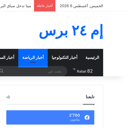
الخميس, أغسطس 6 2026
أخبار عاجلة
نيجيريا وزامبيا تعب
إم ٢٤ برس
الرئيسية
أخبار التكنولوجيا
أخبار الرياضة
أخبار الس
℉
82
Rabat
تابعنا
2٬700
متابعون