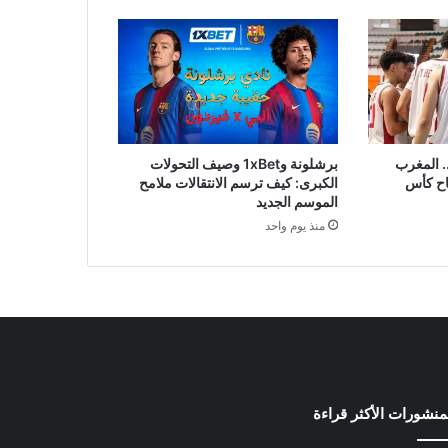
. المغرب
برشلونة و1xBet وصيف التحولات
اح كأس
الكبرى: كيف ترسم الانتقالات ملامح
الموسم الجديد
منذ يوم واحد
منشورات الأكثر قراءة