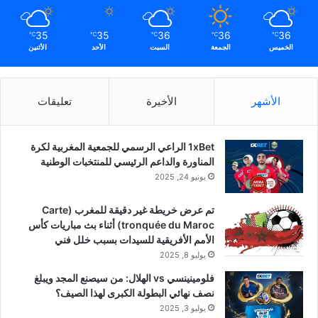
35
35
36
36
36
℃
℃
℃
℃
℃
الخميس
الجمعة
السبت
الأحد
الأثنين
الأشهر
الأخيرة
تعليقات
1xBet الراعي الرسمي للجمعية المغربية لكرة
المناورة والداعم الرئيسي للمنتخبات الوطنية
يونيو 24, 2025
تم عرض خريطة غير دقيقة للمغرب (Carte
tronquée du Maroc) أثناء بث مباريات كأس
الأمم الأفريقية للسيدات بسبب خلل فني
يوليو 8, 2025
فلومينينسي vs الهلال: من سيصنع المجد ويبلغ
نصف نهائي البطولة الكبرى لهذا الصيف؟
يوليو 3, 2025