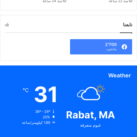
منذ 22 ساعة
منذ 24 ساعة
تابعنا
2٬700
متابعون
Weather
31
℃
Rabat, MA
36º - 26º
20%
1.89 كيلومتر/ساعة
غيوم متفرقة