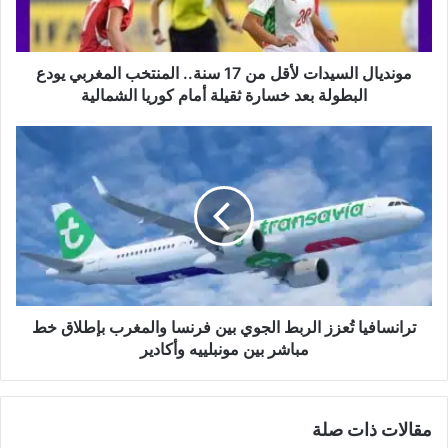
المنتخب
المغربي
يودع
البطولة
مونديال السيدات لأقل من 17 سنة.. المنتخب المغربي يودع
بعد
البطولة بعد خسارة ثقيلة أمام كوريا الشمالية
خسارة
ثقيلة
ترانسافيا
أمام
تُعزز
كوريا
الربط
الشمالية
الجوي
بين
فرنسا
والمغرب
بإطلاق
خط
مباشر
ترانسافيا تُعزز الربط الجوي بين فرنسا والمغرب بإطلاق خط
بين
مباشر بين مونبلييه وأكادير
مونبلييه
وأكادير
مقالات ذات صلة