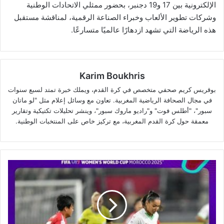
الإلكترونية بين 17 و19 دجنبر، بحضور ممثلي الاتحادات الوطنية
وشركات تطوير الألعاب وخبراء الصناعة الرقمية، لمناقشة مستقبل
هذه الرياضة التي تشهد ازدهارًا عالميًا متسارعًا.
Karim Boukhris
بوقريس كريم صحفي متخصص في كرة القدم، ويملك خبرة تمتد لسبع سنوات
في مجال الصحافة الرياضية المغربية. تعاون مع وسائل إعلام مثل "لو ماتان
سبور"، "أطلس فوت" و"راديو ماروك سبور"، وينشر تحليلات تكتيكية وتقارير
معمقة حول كرة القدم المغربية، مع تركيز خاص على المنتخبات الوطنية.
مونديال
السيدات
لأقل
من
17
سنة..