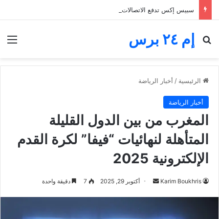
سبيس إكس تدفع الاتصالات الفضائية خطوة جديدة.. ثلاثة أقمار “بلو بيرد” تصل إلى المدار
إم ٢٤ برس
بحث عن
الق
الرئيسية
/
أخبار الرياضة
أخبار الرياضة
المغرب من بين الدول القليلة
المتأهلة لنهائيات “فيفا” لكرة القدم
الإلكترونية 2025
أرسل
Karim Boukhris
أكتوبر 29, 2025
7
دقيقة واحدة
بريدا
إلكترونيا