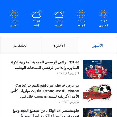
35
34
36
35
37
℃
℃
℃
℃
℃
الخميس
الجمعة
السبت
الأحد
الأثنين
الأشهر
الأخيرة
تعليقات
1xBet الراعي الرسمي للجمعية المغربية لكرة
المناورة والداعم الرئيسي للمنتخبات الوطنية
يونيو 24, 2025
تم عرض خريطة غير دقيقة للمغرب (Carte
tronquée du Maroc) أثناء بث مباريات كأس
الأمم الأفريقية للسيدات بسبب خلل فني
يوليو 8, 2025
فلومينينسي vs الهلال: من سيصنع المجد ويبلغ
نصف نهائي البطولة الكبرى لهذا الصيف؟