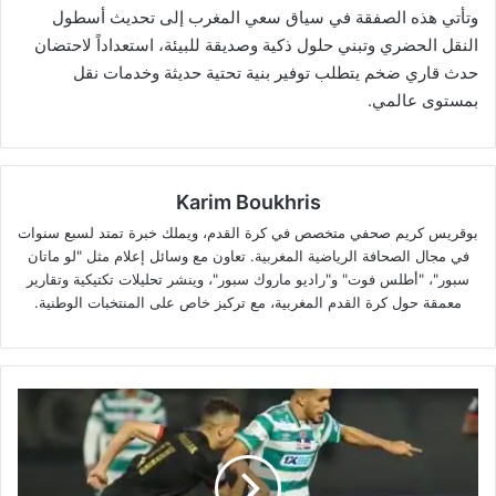
وتأتي هذه الصفقة في سياق سعي المغرب إلى تحديث أسطول
النقل الحضري وتبني حلول ذكية وصديقة للبيئة، استعداداً لاحتضان
حدث قاري ضخم يتطلب توفير بنية تحتية حديثة وخدمات نقل
بمستوى عالمي.
Karim Boukhris
بوقريس كريم صحفي متخصص في كرة القدم، ويملك خبرة تمتد لسبع سنوات
في مجال الصحافة الرياضية المغربية. تعاون مع وسائل إعلام مثل "لو ماتان
سبور"، "أطلس فوت" و"راديو ماروك سبور"، وينشر تحليلات تكتيكية وتقارير
معمقة حول كرة القدم المغربية، مع تركيز خاص على المنتخبات الوطنية.
الجولة
الثانية
من
البطولة
الوطنية..