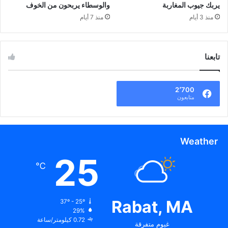
يربك جيوب المغاربة
والوسطاء يربحون من الخوف
منذ 3 أيام
منذ 7 أيام
تابعنا
2٬700
متابعون
Weather
25
℃
Rabat, MA
37º - 25º
29%
0.72 كيلومتر/ساعة
غيوم متفرقة