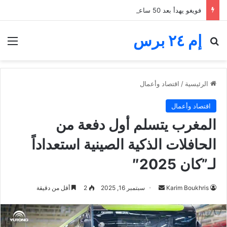
فويغو يهدأ بعد 50 ساعة من الرعب.. غواتيمالا تنهي إجلاء آلاف السكان قرب البركان
إم ٢٤ برس
بحث عن
الق
الرئيسية
/
اقتصاد وأعمال
اقتصاد وأعمال
المغرب يتسلم أول دفعة من
الحافلات الذكية الصينية استعداداً
لـ”كان 2025″
أرسل
Karim Boukhris
سبتمبر 16, 2025
2
أقل من دقيقة
بريدا
إلكترونيا