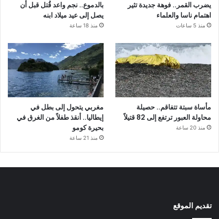
يضرب القمر.. فوهة جديدة تثير
بالدموع.. نجم واعد قُتل قبل أن
اهتمام ناسا والعلماء
يصل إلى عيد ميلاد ابنه
منذ 5 ساعات
منذ 18 ساعة
مأساة سبتة تتفاقم.. حصيلة
مغربي يتحول إلى بطل في
محاولة العبور ترتفع إلى 82 قتيلاً
إيطاليا.. أنقذ طفلاً من الغرق في
بحيرة كومو
منذ 20 ساعة
منذ 21 ساعة
تقديم الموقع