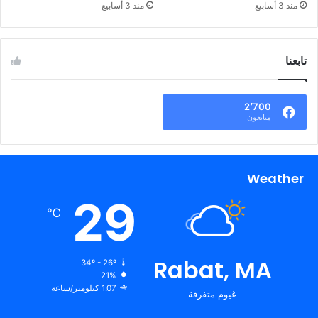
منذ 3 أسابيع
منذ 3 أسابيع
تابعنا
2٬700
متابعون
Weather
29
℃
Rabat, MA
34º - 26º
21%
1.07 كيلومتر/ساعة
غيوم متفرقة