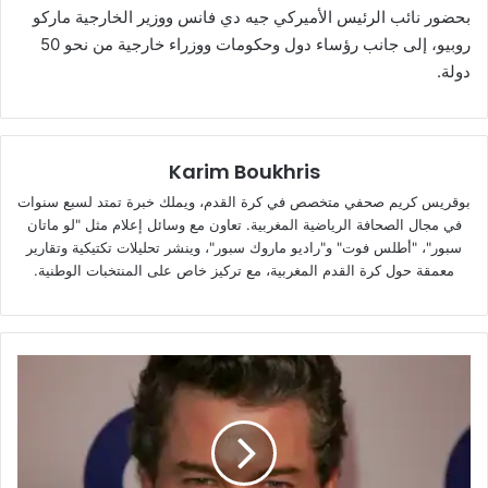
بحضور نائب الرئيس الأميركي جيه دي فانس ووزير الخارجية ماركو
روبيو، إلى جانب رؤساء دول وحكومات ووزراء خارجية من نحو 50
دولة.
Karim Boukhris
بوقريس كريم صحفي متخصص في كرة القدم، ويملك خبرة تمتد لسبع سنوات
في مجال الصحافة الرياضية المغربية. تعاون مع وسائل إعلام مثل "لو ماتان
سبور"، "أطلس فوت" و"راديو ماروك سبور"، وينشر تحليلات تكتيكية وتقارير
معمقة حول كرة القدم المغربية، مع تركيز خاص على المنتخبات الوطنية.
رحيل
إريك
داين
نجم
«غريز
أناتومي»