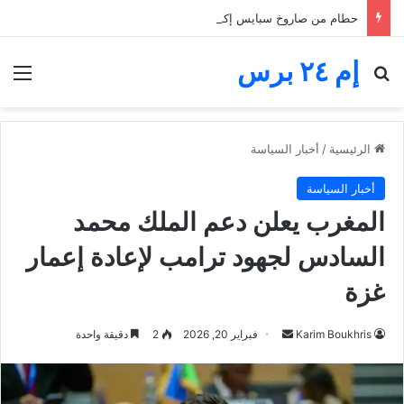
حطام من صاروخ سبايس إكس يضرب القمر.. فوهة جديدة تثير اهتمام ناسا والعلماء
إم ٢٤ برس
بحث عن
الق
الرئيسية
/
أخبار السياسة
أخبار السياسة
المغرب يعلن دعم الملك محمد
السادس لجهود ترامب لإعادة إعمار
غزة
أرسل
Karim Boukhris
فبراير 20, 2026
2
دقيقة واحدة
بريدا
إلكترونيا