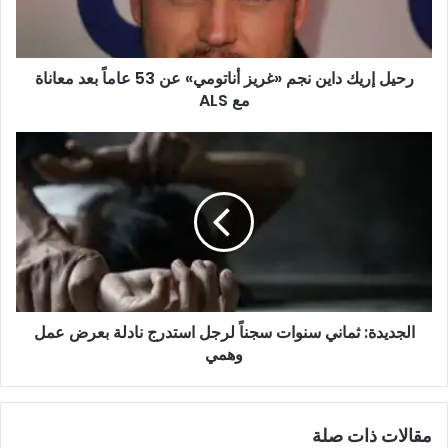
عن
53
عاماً
رحيل إريك داين نجم «غريز أناتومي» عن 53 عاماً بعد معاناة
بعد
معاناة
مع ALS
مع
ALS
الجديدة:
ثماني
سنوات
سجناً
لرجل
استدرج
نادلة
بعرض
عمل
الجديدة: ثماني سنوات سجناً لرجل استدرج نادلة بعرض عمل
وهمي
وهمي
مقالات ذات صلة