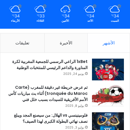
34
33
34
34
34
℃
℃
℃
℃
℃
السبت
الأحد
الأثنين
الثلاثاء
الأربعاء
الأشهر
الأخيرة
تعليقات
1xBet الراعي الرسمي للجمعية المغربية لكرة
المناورة والداعم الرئيسي للمنتخبات الوطنية
يونيو 24, 2025
تم عرض خريطة غير دقيقة للمغرب (Carte
tronquée du Maroc) أثناء بث مباريات كأس
الأمم الأفريقية للسيدات بسبب خلل فني
يوليو 8, 2025
فلومينينسي vs الهلال: من سيصنع المجد ويبلغ
نصف نهائي البطولة الكبرى لهذا الصيف؟
يوليو 3, 2025