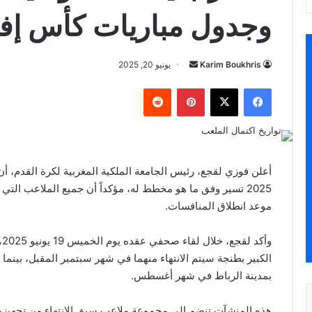
وجدول مباريات كأس إفريقيا
أرسل
Karim Boukhris
يونيو 20, 2025
بريدا
فيسبوك
‫X
بينتيريست
إلكترونيا
أعلن فوزي لقجع، رئيس الجامعة الملكية المغربية لكرة القدم، أن
2025 تسير وفق ما هو مخطط له، مؤكداً أن جميع الملاعب ا
موعد انطلاق المنافسات.
و
الكبير بطنجة سيتم الانتهاء منهما في شهر سبتمبر المقبل، بينم
بمدينة الرباط في شهر أغسطس.
هذه المنشآت تنضم إلى مجموعة ملاعب سبق الانتهاء من تجهيزها