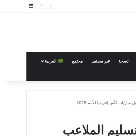
إضافة عمود جا
الصحة
غير مصنف
مجتمع
العربية
اريات كأس إفريقيا للأمم 2025
سليم الملاعب