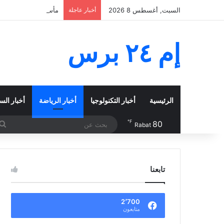
السبت, أغسطس 8 2026
أخبار عاجلة
مأساة سبتة تتفاقم.. حصيلة
إم ٢٤ برس
الرئيسية
أخبار التكنولوجيا
أخبار الرياضة
أخبار الس
℉
80
Rabat
تابعنا
2٬700
متابعون