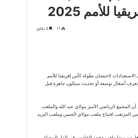
 للأمم 2025
11
3 دقائق
 الاستعدادات لاحتضان بطولة كأس إفريقيا للأمم
لتي تعرف أشغال توسعة أو تحديث ستكون جاهزة قبل
أكد لقجع، خلال لقاء صحفي عقده يوم الخميس 19 يونيو 2025، أن المجمع الرياضي الأمير مولاي عبد الله والملعب
ا من المرتقب افتتاح ملعب مولاي الحسن وملعب البريد
، من بينها ملعب محمد الخامس في الدار البيضاء،