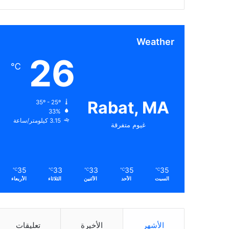
Weather
26
℃
Rabat, MA
35º - 25º
33%
3.15 كيلومتر/ساعة
غيوم متفرقة
35
33
33
35
35
℃
℃
℃
℃
℃
السبت
الأحد
الأثنين
الثلاثاء
الأربعاء
الأشهر
الأخيرة
تعليقات