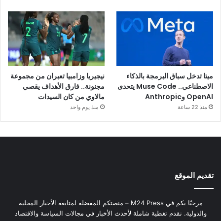
ميتا تدخل سباق البرمجة بالذكاء
نيجيريا وزامبيا تعبران من مجموعة
الاصطناعي.. Muse Code يتحدى
مجنونة.. فارق الأهداف يقصي
OpenAI وAnthropic
مالاوي من كان السيدات
منذ 22 ساعة
منذ يوم واحد
تقديم الموقع
مرحبًا بكم في M24 Press – منصتكم المفضلة لمتابعة الأخبار المحلية
والدولية. نقدم تغطية شاملة لأحدث الأخبار في مجالات السياسة والاقتصاد