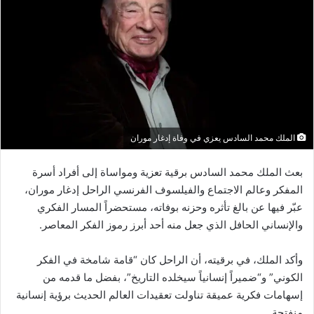
الملك محمد السادس يعزي في وفاة إدغار موران
بعث الملك محمد السادس برقية تعزية ومواساة إلى أفراد أسرة
المفكر وعالم الاجتماع والفيلسوف الفرنسي الراحل إدغار موران،
عبّر فيها عن بالغ تأثره وحزنه بوفاته، مستحضراً المسار الفكري
والإنساني الحافل الذي جعل منه أحد أبرز رموز الفكر المعاصر.
وأكد الملك، في برقيته، أن الراحل كان “قامة شامخة في الفكر
الكوني” و“ضميراً إنسانياً سيخلده التاريخ”، بفضل ما قدمه من
إسهامات فكرية عميقة تناولت تعقيدات العالم الحديث برؤية إنسانية
منفتحة.