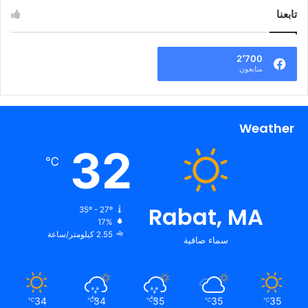
تابعنا
2٬700
متابعون
Weather
32
℃
Rabat, MA
35º - 27º
17%
2.55 كيلومتر/ساعة
سماء صافية
34
34
35
35
35
℃
℃
℃
℃
℃