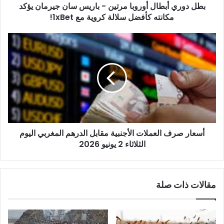
بطل دوري أبطال أوروبا مرتين - باريس سان جيرمان يؤكد
يؤكد
مكانته
مكانته كأفضل سلالة كروية مع 1xBet!
كأفضل
سلالة
أسعار
كروية
صرف
مع
العملات
1xBet!
الأجنبية
مقابل
الدرهم
المغربي
اليوم
الثلاثاء
أسعار صرف العملات الأجنبية مقابل الدرهم المغربي اليوم
2
يونيو
الثلاثاء 2 يونيو 2026
2026
مقالات ذات صلة