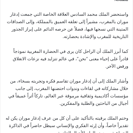
واستحضر الملك محمد السادس العلاقة الخاصة التي جمعت إدغار
موران بالمغرب، مشيراً إلى تعلقه العميق بالمملكة، وإلى الصداقات
المتينة التي نسجها فيها، فضلاً عن حرصه الدائم على إبراز الجذور
التاريخية للمغرب والإشادة بحضارته.
كما أبرز الملك أن الراحل كان يرى في الحضارة المغربية نموذجاً
قادراً على إحياء معنى “نحن”، في عالم تتزايد فيه نزعات الانغلاق
ورفض الآخر.
وأشار الملك إلى أن إدغار موران تقاسم فكره وتجربته بسخاء، من
خلال مشاركاته في لقاءات وندوات احتضنها المغرب، إلى جانب
مؤسسات أكاديمية وثقافية مرموقة عبر العالم، تاركاً أثراً عميقاً في
أجيال من الباحثين والطلبة والمفكرين.
وختم الملك برقيته بالتأكيد على أن كل من عرف إدغار موران يكن له
تقديراً خاصاً، وأن إرثه الفكري والإنساني سيظل حاضراً في الذاكرة
الجماعية، ومصدر إلهام للأجيال القادمة.