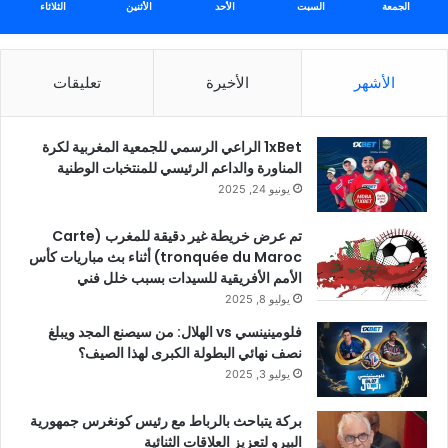
الجمعة
السبت
الأحد
الأثنين
الثلاثاء
الأشهر
الأخيرة
تعليقات
1xBet الراعي الرسمي للجمعية المغربية لكرة
المناورة والداعم الرئيسي للمنتخبات الوطنية
يونيو 24, 2025
تم عرض خريطة غير دقيقة للمغرب (Carte
tronquée du Maroc) أثناء بث مباريات كأس
الأمم الأفريقية للسيدات بسبب خلل فني
يوليو 8, 2025
فلومينينسي vs الهلال: من سيصنع المجد ويبلغ
نصف نهائي البطولة الكبرى لهذا الصيف؟
يوليو 3, 2025
بركة يتباحث بالرباط مع رئيس كونغرس جمهورية
البيرو لتعزيز العلاقات الثنائية