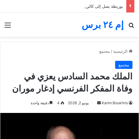
بوريطة يصل إلى كالي بتمثيل ملكي.. المغرب حاضر في لحظة تنصيب رئيس كولومبيا الجديد
إم ٢٤ برس
بحث عن
الق
الرئيسية
/
مجتمع
مجتمع
الملك محمد السادس يعزي في
وفاة المفكر الفرنسي إدغار موران
أرسل
Karim Boukhris
يونيو 2, 2026
4
دقيقة واحدة
بريدا
إلكترونيا