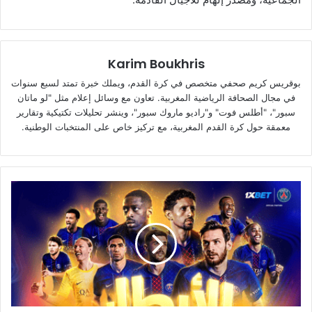
Karim Boukhris
بوقريس كريم صحفي متخصص في كرة القدم، ويملك خبرة تمتد لسبع سنوات
في مجال الصحافة الرياضية المغربية. تعاون مع وسائل إعلام مثل "لو ماتان
سبور"، "أطلس فوت" و"راديو ماروك سبور"، وينشر تحليلات تكتيكية وتقارير
معمقة حول كرة القدم المغربية، مع تركيز خاص على المنتخبات الوطنية.
بطل
دوري
أبطال
أوروبا
مرتين
-
باريس
سان
جيرمان