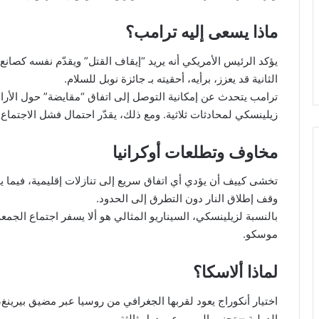
ماذا يسعى إليه ترامب؟
يؤكد الرئيس الأمريكي أنه يريد “إيقاف القتل” ويقدّم نفسه كصانع
الثانية قد يعزز، برأيه، أحقيته بـ جائزة نوبل للسلام.
ترامب يتحدث عن إمكانية التوصل إلى اتفاق “مقايضة” حول الأر
زيلينسكي لمحادثات ثلاثية. ومع ذلك، يقدّر احتمال فشل الاجتماع بنسب
مخاوف وتطلعات أوكرانيا
تخشى كييف أن يؤدي أي اتفاق سريع إلى تنازلات إقليمية، فيما ي
وقف إطلاق النار دون التطرق إلى الحدود.
بالنسبة لزيلينسكي، السيناريو المثالي هو ألا يسفر اجتماع الج
موسكو.
لماذا ألاسكا؟
اختيار أنكوراج يعود لقربها الجغرافي من روسيا عبر مضيق بيرينغ،
الدولية – تجنب المرور عبر دول ثالثة.