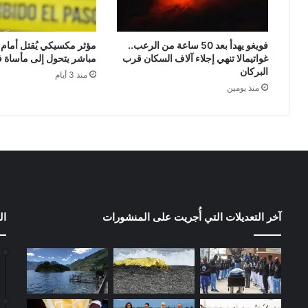
فويغو يهدأ بعد 50 ساعة من الرعب..
مؤثر مكسيكي يُقتل أمام ا
غواتيمالا تنهي إجلاء آلاف السكان قرب
مباشر يتحول إلى مأساة ف
البركان
منذ 3 أيام
منذ يومين
آخر التعديلات التي أُجريت على المنشورات
ال