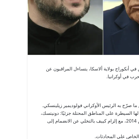
 في أنكوراج بولاية ألاسكا، يتساءل المراقبون عن
رب في أوكرانيا.
ق ما صرّح به الرئيس الأوكراني فولوديمير زيلينسكي.
ا السيطرة على المناطق المحتلة جزئيًا: دونيتسك،
لوغانسك، زابوريجيا وخيرسون، إضافة إلى القرم التي ضُمّت عام 2014، مع إلزام كييف بالتخلي عن الانضمام إلى
الخاص على المحادثات.