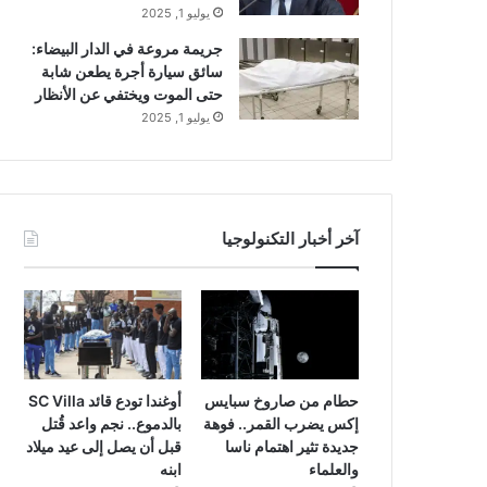
يوليو 1, 2025
جريمة مروعة في الدار البيضاء:
سائق سيارة أجرة يطعن شابة
حتى الموت ويختفي عن الأنظار
يوليو 1, 2025
آخر أخبار التكنولوجيا
حطام من صاروخ سبايس
أوغندا تودع قائد SC Villa
إكس يضرب القمر.. فوهة
بالدموع.. نجم واعد قُتل
جديدة تثير اهتمام ناسا
قبل أن يصل إلى عيد ميلاد
والعلماء
ابنه