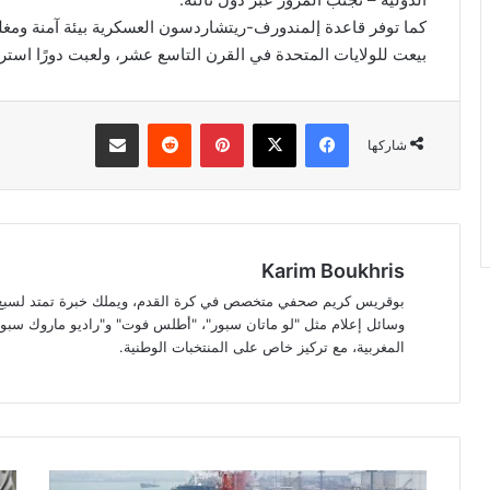
كما توفر قاعدة إلمندورف-ريتشاردسون العسكرية بيئة آمنة ومغلقة
بيعت للولايات المتحدة في القرن التاسع عشر، ولعبت دورًا استراتي
فيسبوك
‫X
بينتيريست
مشاركة عبر البريد
شاركها
Karim Boukhris
بوقريس كريم صحفي متخصص في كرة القدم، ويملك خبرة تمتد لسبع سن
وسائل إعلام مثل "لو ماتان سبور"، "أطلس فوت" و"راديو ماروك سبور"
المغربية، مع تركيز خاص على المنتخبات الوطنية.
تهديدات
الم