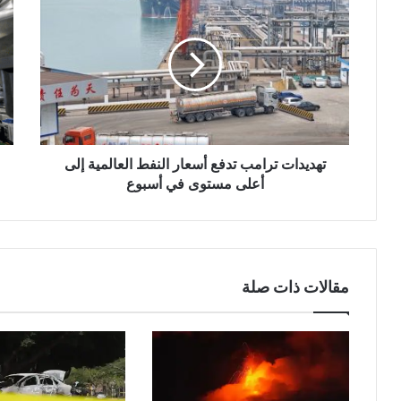
ترامب
نحو
تدفع
ريا
أسعار
إفر
النفط
في
العالمية
سلس
إلى
الق
أعلى
الخ
مستوى
بال
في
الكه
تهديدات ترامب تدفع أسعار النفط العالمية إلى
أسبوع
أعلى مستوى في أسبوع
مقالات ذات صلة