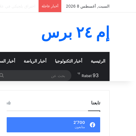
السبت, أغسطس 8 2026
أخبار عاجلة
حطام من صاروخ سبايس 
إم ٢٤ برس
الرئيسية
أخبار التكنولوجيا
أخبار الرياضة
أخبار الس
℉
93
Rabat
تابعنا
2٬700
متابعون