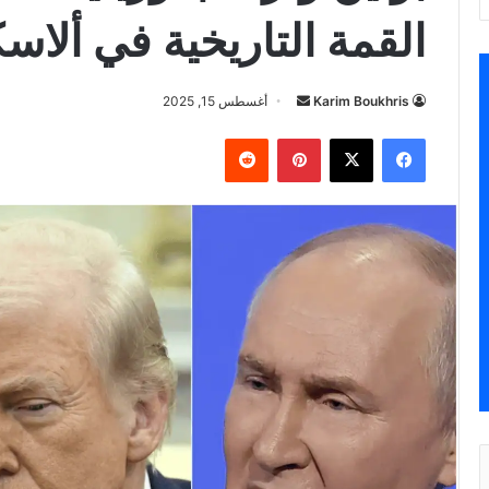
القمة التاريخية في ألاسك
أرسل
Karim Boukhris
أغسطس 15, 2025
بريدا
فيسبوك
‫X
بينتيريست
إلكترونيا