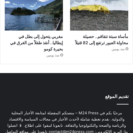
مأساة سبتة تتفاقم.. حصيلة
مغربي يتحول إلى بطل في
محاولة العبور ترتفع إلى 82 قتيلاً
إيطاليا.. أنقذ طفلاً من الغرق في
بحيرة كومو
منذ يومين
منذ يومين
تقديم الموقع
مرحبًا بكم في M24 Press – منصتكم المفضلة لمتابعة الأخبار المحلية
والدولية. نقدم تغطية شاملة لأحدث الأخبار في مجالات السياسة والاقتصاد
والرياضة والصحة والتكنولوجيا والثقافة. تابعونا لتبقوا على اطلاع. 📱 اتصلوا
بنا: البريد الإلكتروني:
contact@m24press.com
تابعونا على مواقع التواصل