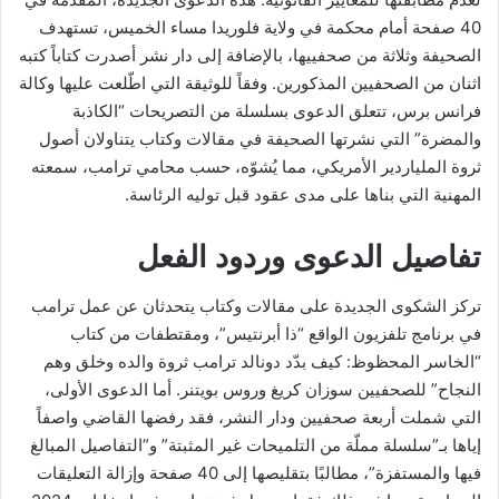
40 صفحة أمام محكمة في ولاية فلوريدا مساء الخميس، تستهدف
الصحيفة وثلاثة من صحفييها، بالإضافة إلى دار نشر أصدرت كتاباً كتبه
اثنان من الصحفيين المذكورين. وفقاً للوثيقة التي اطّلعت عليها وكالة
فرانس برس، تتعلق الدعوى بسلسلة من التصريحات “الكاذبة
والمضرة” التي نشرتها الصحيفة في مقالات وكتاب يتناولان أصول
ثروة الملياردير الأمريكي، مما يُشوّه، حسب محامي ترامب، سمعته
المهنية التي بناها على مدى عقود قبل توليه الرئاسة.
تفاصيل الدعوى وردود الفعل
تركز الشكوى الجديدة على مقالات وكتاب يتحدثان عن عمل ترامب
في برنامج تلفزيون الواقع “ذا أبرنتيس”، ومقتطفات من كتاب
“الخاسر المحظوظ: كيف بدّد دونالد ترامب ثروة والده وخلق وهم
النجاح” للصحفيين سوزان كريغ وروس بويتنر. أما الدعوى الأولى،
التي شملت أربعة صحفيين ودار النشر، فقد رفضها القاضي واصفاً
إياها بـ”سلسلة مملّة من التلميحات غير المثبتة” و”التفاصيل المبالغ
فيها والمستفزة”، مطالبًا بتقليصها إلى 40 صفحة وإزالة التعليقات