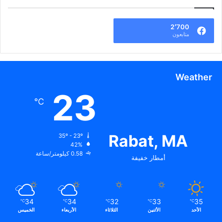
2٬700
متابعون
Weather
23
℃
Rabat, MA
35º - 23º
42%
0.58 كيلومتر/ساعة
أمطار خفيفة
34
34
32
33
35
℃
℃
℃
℃
℃
الأحد
الأثنين
الثلاثاء
الأربعاء
الخميس