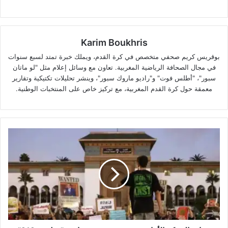
Karim Boukhris
بوقريس كريم صحفي متخصص في كرة القدم، ويملك خبرة تمتد لسبع سنوات
في مجال الصحافة الرياضية المغربية. تعاون مع وسائل إعلام مثل "لو ماتان
سبور"، "أطلس فوت" و"راديو ماروك سبور"، وينشر تحليلات تكتيكية وتقارير
معمقة حول كرة القدم المغربية، مع تركيز خاص على المنتخبات الوطنية.
شباب
الحركة
الأمازيغية
ينسحبون
من
مبادرة
"جيل
زد
212"