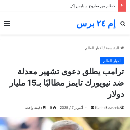
حطام من صاروخ سبايس إكس يضرب القمر.. فوهة جديدة تثير اهتمام ناسا والعلماء
إم ٢٤ برس
بحث عن
الق
الرئيسية
/
أخبار العالم
أخبار العالم
ترامب يطلق دعوى تشهير معدلة
ضد نيويورك تايمز مطالبًا بـ15 مليار
دولار
أرسل
Karim Boukhris
أكتوبر 17, 2025
5
دقيقة واحدة
بريدا
إلكترونيا