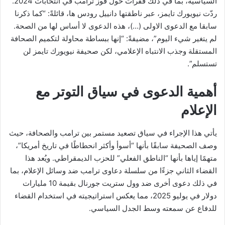
السياسية، بما في ذلك فقرات حول فوز ترامب في انتخابات 2024.
ردّت نيويورك تايمز، عبر ناطقتها دانييل رودس ها، قائلةً: “كما ذكرنا
سابقا مع الدعوى الاولى (…)، هذه الدعوى لا أساس لها من الصحة.
لم يتغير شيء اليوم”، مضيفةً: “إنها ببساطة محاولة لتكميم الصحافة
المستقلة وجذب الانتباه الإعلامي، لكن صحيفة نيويورك تايمز لن
تستسلم”.
أهمية الدعوى في سياق التوتر مع
الإعلام
يأتي هذا الإجراء في سياق تصعيد مستمر بين ترامب والصحافة، حيث
وصف الصحيفة سابقًا بأنها “أسوأ وأكثر انحطاطًا في تاريخ أمريكا”،
متهمًا إياها بأنها “الناطق الفعلي” للحزب الديمقراطي. ويُعد هذا
القضاء الثاني جزءًا من سلسلة دعاوى ترامب ضد وسائل الإعلام، بما
في ذلك دعوى أخرى ضد وول ستريت جورنال بقيمة 10 مليارات
دولار في يوليو 2025، مما يعكس استراتيجيته في استخدام القضاء
للدفاع عن سمعته وسط الجدل السياسي.