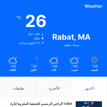
Weather
26
℃
Rabat, MA
35º - 26º
29%
2.1 كيلومتر/ساعة
سماء صافية
32
34
36
36
35
℃
℃
℃
℃
℃
الجمعة
السبت
الأحد
الأثنين
الثلاثاء
الأشهر
الأخيرة
تعليقات
1xBet الراعي الرسمي للجمعية المغربية لكرة