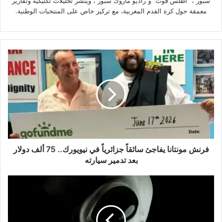
سبور"، "أطلس فوت" و"راديو ماروك سبور"، وينشر تحليلات تكتيكية وتقارير
معمقة حول كرة القدم المغربية، مع تركيز خاص على المنتخبات الوطنية.
فرنش
مونتانا
يفاجئ
سائقاً
جزائرياً
في
نيويورك..
75
ألف
دولار
فرنش مونتانا يفاجئ سائقاً جزائرياً في نيويورك.. 75 ألف دولار
بعد
بعد تدمير سيارته
تدمير
سيارته
لماذا
لم
تصل
الكائنات
الفضائية