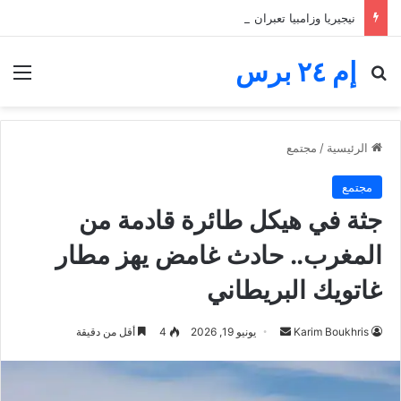
نيجيريا وزامبيا تعبران من مجموعة مجنونة.. فارق الأهداف يقصي مالاوي من كان السيدات
إم ٢٤ برس
بحث عن
الق
الرئيسية
/
مجتمع
مجتمع
جثة في هيكل طائرة قادمة من
المغرب.. حادث غامض يهز مطار
غاتويك البريطاني
أرسل
Karim Boukhris
يونيو 19, 2026
4
أقل من دقيقة
بريدا
إلكترونيا