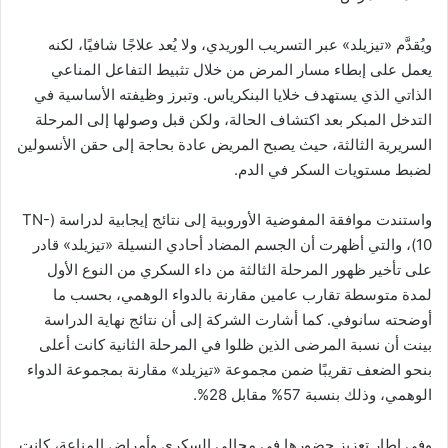
ويُقدَّم «تيزيلد» عبر التسريب الوريدي، ولا يُعد علاجًا شافيًا، لكنه
يعمل على إبطاء مسار المرض من خلال تثبيط التفاعل المناعي
الذاتي الذي يستهدف خلايا البنكرياس. وتبرز وظيفته الأساسية في
التدخل المبكر بعد اكتشاف الحالة، ولكن قبل وصولها إلى المرحلة
السريرية الثالثة، حيث يصبح المريض عادة بحاجة إلى حقن الأنسولين
لضبط مستويات السكر في الدم.
واستندت موافقة المفوضية الأوروبية إلى نتائج إيجابية لدراسة (TN-
10)، والتي أظهرت أن الجسم المضاد أحادي النسيلة «تيزيلد» قادر
على تأخير ظهور المرحلة الثالثة من داء السكري من النوع الأول
لمدة متوسطة تقارب عامين مقارنة بالدواء الوهمي، بحسب ما
أوضحته سانوفي. كما أشارت الشركة إلى أن نتائج نهاية الدراسة
بينت أن نسبة المرضى الذين ظلوا في المرحلة الثانية كانت أعلى
بنحو الضعف تقريبًا ضمن مجموعة «تيزيلد» مقارنة بمجموعة الدواء
الوهمي، وذلك بنسبة 57% مقابل 28%.
وفي إطار تعزيز حضورها في مجالي السكري وأمراض المناعة، كانت