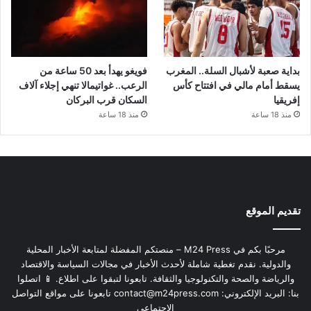
بداية صعبة لأشبال السلة.. المغرب
فويغو يهدأ بعد 50 ساعة من
يسقط أمام مالي في افتتاح كأس
الرعب.. غواتيمالا تنهي إجلاء آلاف
إفريقيا
السكان قرب البركان
منذ 18 ساعة
منذ 18 ساعة
تقديم الموقع
مرحبًا بكم في M24 Press – منصتكم المفضلة لمتابعة الأخبار المحلية
والدولية. نقدم تغطية شاملة لأحدث الأخبار في مجالات السياسة والاقتصاد
والرياضة والصحة والتكنولوجيا والثقافة. تابعونا لتبقوا على اطلاع. 📱 اتصلوا
بنا: البريد الإلكتروني:
contact@m24press.com
تابعونا على مواقع التواصل
الاجتماعي