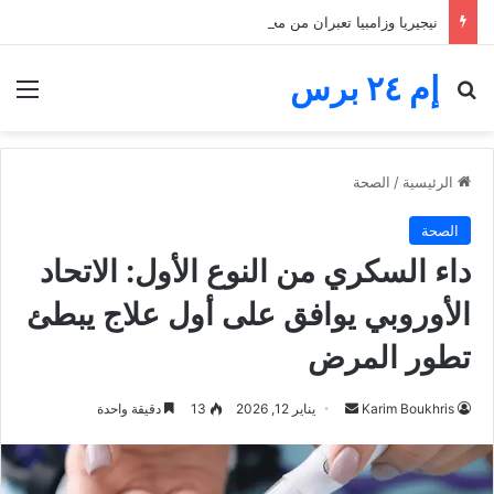
نيجيريا وزامبيا تعبران من مجموعة مجنونة.. فارق الأهداف يقصي مالاوي من كان السيدات
إم ٢٤ برس
بحث عن
الق
الرئيسية
/
الصحة
الصحة
داء السكري من النوع الأول: الاتحاد
الأوروبي يوافق على أول علاج يبطئ
تطور المرض
أرسل
Karim Boukhris
يناير 12, 2026
13
دقيقة واحدة
بريدا
إلكترونيا