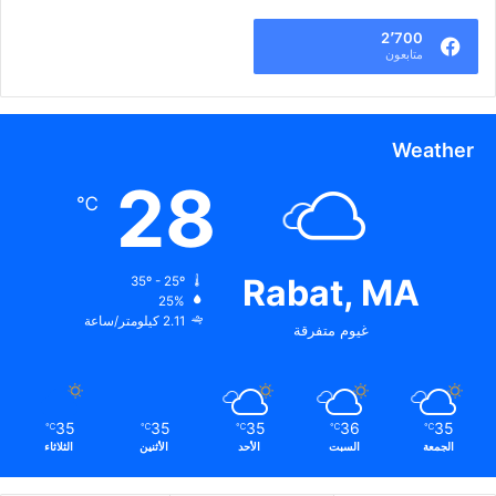
2٬700
متابعون
Weather
28
℃
Rabat, MA
35º - 25º
25%
2.11 كيلومتر/ساعة
غيوم متفرقة
35
35
35
36
35
℃
℃
℃
℃
℃
الجمعة
السبت
الأحد
الأثنين
الثلاثاء