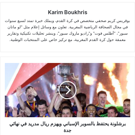
Karim Boukhris
بوقريس كريم صحفي متخصص في كرة القدم، ويملك خبرة تمتد لسبع سنوات
في مجال الصحافة الرياضية المغربية. تعاون مع وسائل إعلام مثل "لو ماتان
سبور"، "أطلس فوت" و"راديو ماروك سبور"، وينشر تحليلات تكتيكية وتقارير
معمقة حول كرة القدم المغربية، مع تركيز خاص على المنتخبات الوطنية.
برشلونة
يحتفظ
بالسوبر
الإسباني
ويهزم
ريال
مدريد
في
نهائي
جدة
برشلونة يحتفظ بالسوبر الإسباني ويهزم ريال مدريد في نهائي
جدة