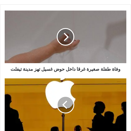
وفاة
طفلة
صغيرة
غرقا
داخل
حوض
غسيل
تهز
مدينة
وفاة طفلة صغيرة غرقا داخل حوض غسيل تهز مدينة تيفلت
تيفلت
iOS
27
يشعل
المنافسة..
أبل
تفتح
آيفون
لذكاء
اصطناعي