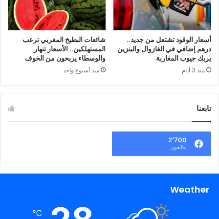
أسعار الوقود تشتعل من جديد..
شائعات البطيخ المغربي ترعب
درهم إضافي في الغازوال والبنزين
المستهلكين.. الأسعار تنهار
يربك جيوب المغاربة
والوسطاء يربحون من الخوف
منذ 3 أيام
منذ أسبوع واحد
تابعنا
2٬700
متابعون
Weather
℃