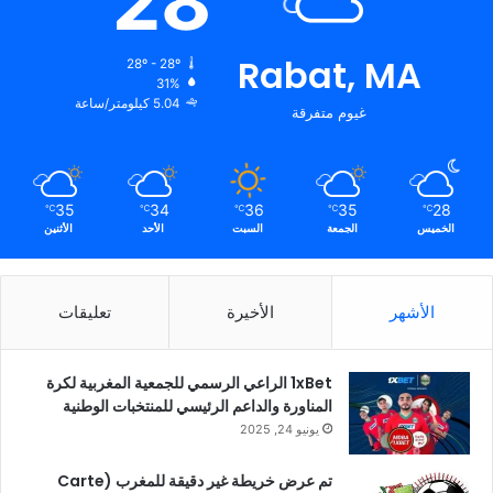
28
Rabat, MA
28º - 28º
31%
5.04 كيلومتر/ساعة
غيوم متفرقة
35
34
36
35
28
℃
℃
℃
℃
℃
الخميس
الجمعة
السبت
الأحد
الأثنين
الأشهر
الأخيرة
تعليقات
1xBet الراعي الرسمي للجمعية المغربية لكرة
المناورة والداعم الرئيسي للمنتخبات الوطنية
يونيو 24, 2025
تم عرض خريطة غير دقيقة للمغرب (Carte