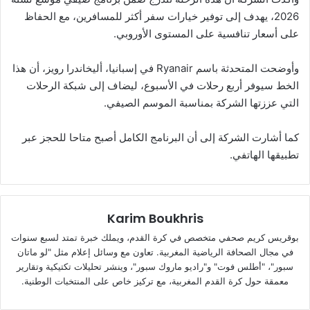
2026، يهدف إلى توفير خيارات سفر أكثر للمسافرين، مع الحفاظ
على أسعار تنافسية على المستوى الأوروبي.
وأوضحت المتحدثة باسم Ryanair في إسبانيا، أليخاندرا رويز، أن هذا
الخط سيوفر أربع رحلات في الأسبوع، ليضاف إلى شبكة الرحلات
التي عززتها الشركة بمناسبة الموسم الصيفي.
كما أشارت الشركة إلى أن البرنامج الكامل أصبح متاحا للحجز عبر
تطبيقها الهاتفي.
Karim Boukhris
بوقريس كريم صحفي متخصص في كرة القدم، ويملك خبرة تمتد لسبع سنوات
في مجال الصحافة الرياضية المغربية. تعاون مع وسائل إعلام مثل "لو ماتان
سبور"، "أطلس فوت" و"راديو ماروك سبور"، وينشر تحليلات تكتيكية وتقارير
معمقة حول كرة القدم المغربية، مع تركيز خاص على المنتخبات الوطنية.