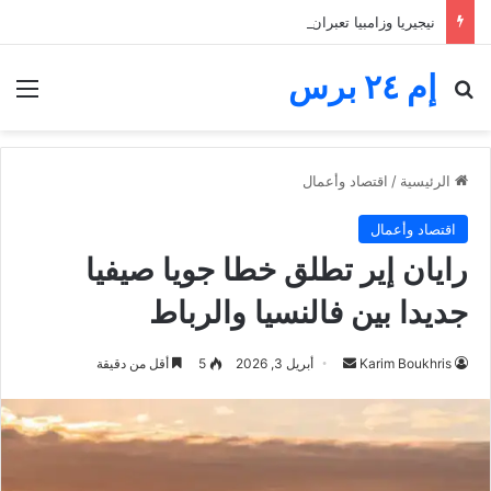
نيجيريا وزامبيا تعبران من مجموعة مجنونة.. فارق الأهداف يقصي مالاوي من كان السيدات
إم ٢٤ برس
بحث عن
الق
الرئيسية
/
اقتصاد وأعمال
اقتصاد وأعمال
رايان إير تطلق خطا جويا صيفيا
جديدا بين فالنسيا والرباط
أرسل
Karim Boukhris
أبريل 3, 2026
5
أقل من دقيقة
بريدا
إلكترونيا