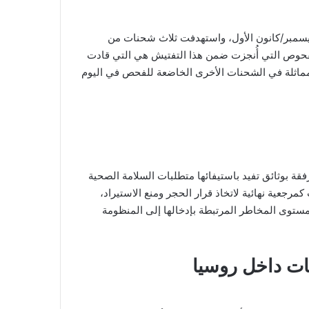
ذا الإجراء عقب عملية مراقبة صحية نباتية أُجريت يوم 24 ديسمبر/كانون الأول، واستهدفت ثلاث شحنات من
. وأوضحت الهيئة أن الفحوص التي أُنجزت ضمن هذا التفتيش هي التي قادت
 مماثلة في الشحنات الأخرى الخاضعة للفحص في اليوم
ة بوثائق تفيد باستيفائها متطلبات السلامة الصحية
 كمرجعية نهائية لاتخاذ قرار الحجر ومنع الاستيراد،
مستوى المخاطر المرتبطة بإدخالها إلى المنظومة
سات داخل روسيا