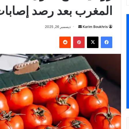
المغرب بعد رصد إصابات
أرسل
Karim Boukhris
ديسمبر 26, 2025
بريدا
فيسبوك
‫X
بينتيريست
إلكترونيا