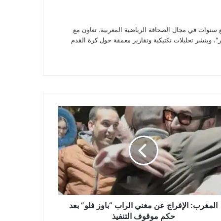
وات في مجال الصحافة الرياضية المغربية. تعاون مع
، وينشر تحليلات تكتيكية وتقارير معمقة حول كرة القدم
غرب:
راج
ي
اب
ز
”
م
قوف
المغرب: الإفراج عن مغني الراب “باوز فلو” بعد
فيذ
حكم موقوف التنفيذ