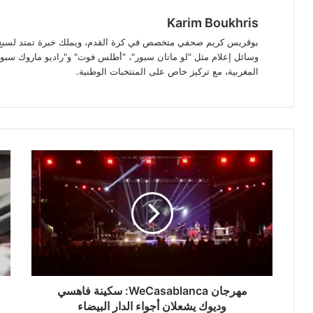
Karim Boukhris
بوقريس كريم صحفي متخصص في كرة القدم، ويملك خبرة تمتد لسبع سن
وسائل إعلام مثل "لو ماتان سبور"، "أطلس فوت" و"راديو ماروك سبور"
المغربية، مع تركيز خاص على المنتخبات الوطنية.
مهرجان
الم
WeCasablanca:
الإف
سكينة
عن
فاهسي
مغن
وديوك
الر
يشعلان
“باو
أجواء
فلو
الدار
بعد
البيضاء
حك
مو
مهرجان WeCasablanca: سكينة فاهسي
التن
وديوك يشعلان أجواء الدار البيضاء