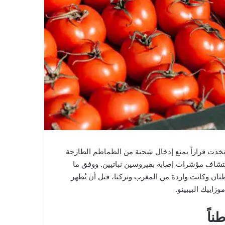
اتخذت قراراً بمنع إدخال شحنة من الطماطم الطازجة
كتشاف مؤشرات إصابة بفيروسين نباتيين. ووفق ما
 به الجهة الروسية، فإن الشحنة الموقوفة تبلغ حمولتها 8 أطنان وكانت واردة من المغرب وتركيا، قبل أن تُظهر
اييك البيبينو.