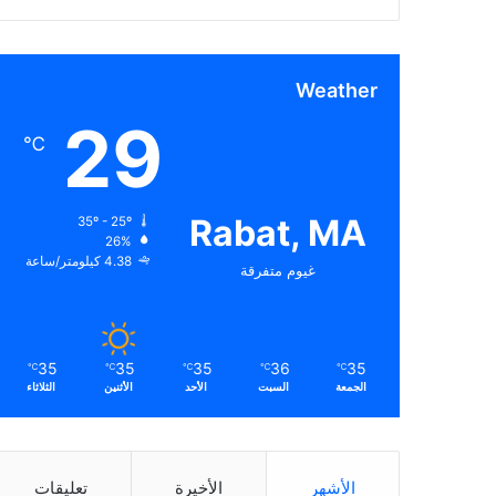
Weather
29
℃
Rabat, MA
35º - 25º
26%
4.38 كيلومتر/ساعة
غيوم متفرقة
35
35
35
36
35
℃
℃
℃
℃
℃
الجمعة
السبت
الأحد
الأثنين
الثلاثاء
الأشهر
الأخيرة
تعليقات