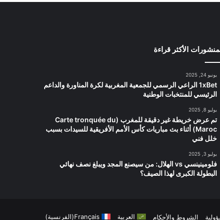
منشورات الأكثر قراءة
يونيو 24, 2025
1xBet الراعي الرسمي للجمعية المغربية لكرة المناورة والداعم
الرئيسي للمنتخبات الوطنية
يوليو 8, 2025
تم عرض خريطة غير دقيقة للمغرب (Carte tronquée du
Maroc) أثناء بث مباريات كأس الأمم الأفريقية للسيدات بسبب
خلل فني
يوليو 3, 2025
فلومينينسي vs الهلال: من سيصنع المجد ويبلغ نصف نهائي
البطولة الكبرى لهذا الصيف؟
العربية
Français
(
الفرنسية
)
ؤولية
الشروط والأحكام