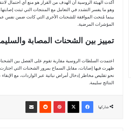
أكدت الهيئة الروسية أن الهدف من القرار هو منع أي احتمال لانت
وهو ما يفسر التشدد في التعامل مع المنتجات التي ثبتت إصابتها.
بينما مُنحت الموافقة للشحنات الأخرى التي كانت ضمن نفس عملي
المؤشرات المرضية.
تمييز بين الشحنات المصابة والسليم
اعتمدت السلطات الروسية مقاربة تقوم على الفصل بين الشحنات 
ظهرت فيها إصابات، مقابل السماح بمرور الشحنات التي اجتازت 
نحو تقليص مخاطر إدخال أمراض نباتية عبر الواردات، مع الإبقاء ع
النتائج سليمة.
فيسبوك
‫X
بينتيريست
مشاركة عبر البريد
شاركها