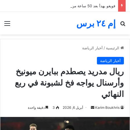
فويغو يهدأ بعد 50 ساعة من الرعب.. غواتيمالا تنهي إجلاء آلاف السكان قرب البركان
إم ٢٤ برس
بحث عن
الق
الرئيسية
/
أخبار الرياضة
أخبار الرياضة
ريال مدريد يصطدم ببايرن ميونيخ
وأرسنال يواجه فخ لشبونة في ربع
النهائي
أرسل
Karim Boukhris
أبريل 6, 2026
3
دقيقة واحدة
بريدا
إلكترونيا