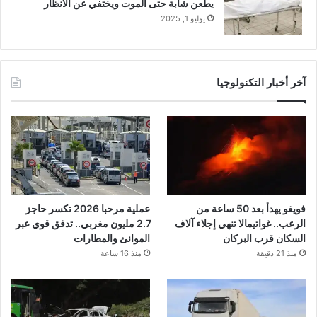
يطعن شابة حتى الموت ويختفي عن الأنظار
يوليو 1, 2025
آخر أخبار التكنولوجيا
فويغو يهدأ بعد 50 ساعة من
عملية مرحبا 2026 تكسر حاجز
الرعب.. غواتيمالا تنهي إجلاء آلاف
2.7 مليون مغربي.. تدفق قوي عبر
السكان قرب البركان
الموانئ والمطارات
منذ 21 دقيقة
منذ 16 ساعة