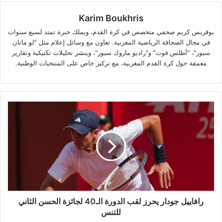
Karim Boukhris
بوقريس كريم صحفي متخصص في كرة القدم، ويملك خبرة تمتد لسبع سنوات
في مجال الصحافة الرياضية المغربية. تعاون مع وسائل إعلام مثل "لو ماتان
سبور"، "أطلس فوت" و"راديو ماروك سبور"، وينشر تحليلات تكتيكية وتقارير
معمقة حول كرة القدم المغربية، مع تركيز خاص على المنتخبات الوطنية.
رافاييل
جودار
يحرز
لقب
الدورة
الـ40
لجائزة
الحسن
الثاني
للتنس
رافاييل جودار يحرز لقب الدورة الـ40 لجائزة الحسن الثاني
للتنس