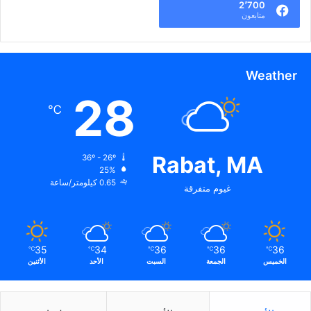
2٬700
متابعون
Weather
28
℃
Rabat, MA
36º - 26º
25%
0.65 كيلومتر/ساعة
غيوم متفرقة
35
34
36
36
36
℃
℃
℃
℃
℃
الخميس
الجمعة
السبت
الأحد
الأثنين