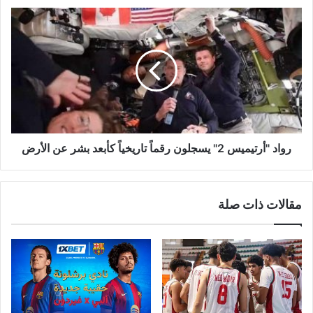
رواد
"أرتيميس
2"
يسجلون
رقماً
تاريخياً
كأبعد
بشر
عن
الأرض
رواد "أرتيميس 2" يسجلون رقماً تاريخياً كأبعد بشر عن الأرض
مقالات ذات صلة