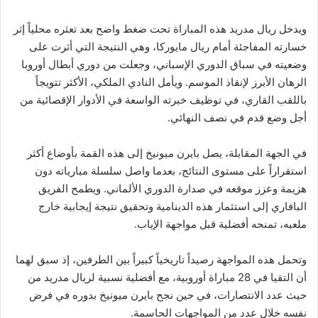
ويدخل ريال مدريد هذه المباراة تحت ضغط واضح بعد تعثره محلياً إثر
خسارته المفاجئة أمام ريال مايوركا، وهي النتيجة التي أثرت على
وضعيته في سباق الدوري الإسباني، وجعلت من دوري أبطال أوروبا
الرهان الأبرز لإنقاذ الموسم. ويأمل النادي الملكي، الأكثر تتويجاً
باللقب القاري، في توظيف خبرته الواسعة في الأدوار الإقصائية من
أجل وضع قدم في نصف النهائي.
في الجهة المقابلة، يصل بايرن ميونيخ إلى هذه القمة بأوضاع أكثر
استقراراً على مستوى النتائج، بعدما واصل سلسلة مبارياته دون
هزيمة وعزز موقعه في صدارة الدوري الألماني. ويطمح الفريق
البافاري إلى استثمار هذه الدينامية وتحقيق نتيجة إيجابية خارج
ملعبه، تمنحه أفضلية قبل مواجهة الإياب.
وتحمل هذه المواجهة رصيداً تاريخياً كبيراً بين الطرفين، إذ سبق لهما
أن التقيا في 28 مباراة أوروبية، مع أفضلية نسبية لريال مدريد من
حيث عدد الانتصارات، في حين نجح بايرن ميونيخ بدوره في فرض
نفسه خلال عدد من المواجهات الحاسمة.