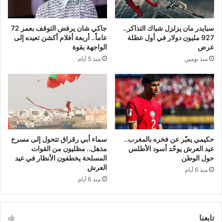
سبايدر مان يزلزل شباك التذاكر..
جاكي شان يرفض التوقف بعمر 72
927 مليون دولار في أول عطلة
عاماً.. أربعة أفلام أكشن تعيده إلى
عرض
الواجهة بقوة
منذ يومين
منذ 5 أيام
حكيمي يعبّر عن فخره بالمغرب..
سماء أبي رقراق تتحول إلى مسرح
عيد العرش يوحّد أسود الأطلس
مذهل.. مظليون من القوات
حول الوطن
المسلحة يخطفون الأنظار في عيد
العرش
منذ 6 أيام
منذ 6 أيام
تابعنا