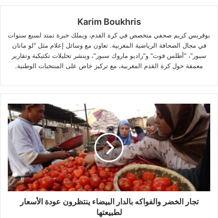
Karim Boukhris
بوقريس كريم صحفي متخصص في كرة القدم، ويملك خبرة تمتد لسبع سنوات
في مجال الصحافة الرياضية المغربية. تعاون مع وسائل إعلام مثل "لو ماتان
سبور"، "أطلس فوت" و"راديو ماروك سبور"، وينشر تحليلات تكتيكية وتقارير
معمقة حول كرة القدم المغربية، مع تركيز خاص على المنتخبات الوطنية.
تجار
الخضر
والفواكه
بالدار
البيضاء
ينتظرون
عودة
الأسعار
لطبيعتها
تجار الخضر والفواكه بالدار البيضاء ينتظرون عودة الأسعار
لطبيعتها