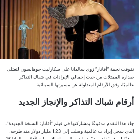
تفوقت نجمة “أفاتار” زوي سالدانا على سكارليت جوهانسون لتعتلي
صدارة الممثلات من حيث إجمالي الإيرادات في شباك التذاكر
عالميًا، وفق الأرقام المتداولة عن مسيرتها السينائية.
أرقام شباك التذاكر والإنجاز الجديد
جاء هذا التقدم مدفوعًا بمشاركتها في فيلم “أفاتار: النسخة الجديدة”،
الذي سجل إيرادات عالمية وصلت إلى 1.23 مليار دولار منذ طرحه.
ووفقًا لموقع “ذا نمبرز”، تجاوزت الحصيلة الإجمالية لأفلام سالدانا 15