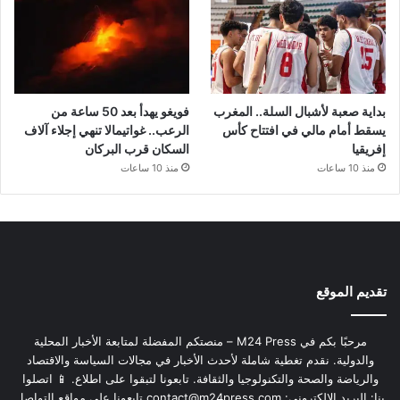
بداية صعبة لأشبال السلة.. المغرب
فويغو يهدأ بعد 50 ساعة من
يسقط أمام مالي في افتتاح كأس
الرعب.. غواتيمالا تنهي إجلاء آلاف
إفريقيا
السكان قرب البركان
منذ 10 ساعات
منذ 10 ساعات
تقديم الموقع
مرحبًا بكم في M24 Press – منصتكم المفضلة لمتابعة الأخبار المحلية
والدولية. نقدم تغطية شاملة لأحدث الأخبار في مجالات السياسة والاقتصاد
والرياضة والصحة والتكنولوجيا والثقافة. تابعونا لتبقوا على اطلاع. 📱 اتصلوا
بنا: البريد الإلكتروني:
contact@m24press.com
تابعونا على مواقع التواصل