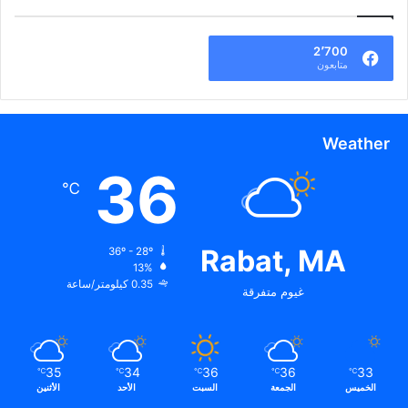
2٬700
متابعون
Weather
36
℃
Rabat, MA
36º - 28º
13%
0.35 كيلومتر/ساعة
غيوم متفرقة
35
34
36
36
33
℃
℃
℃
℃
℃
الخميس
الجمعة
السبت
الأحد
الأثنين