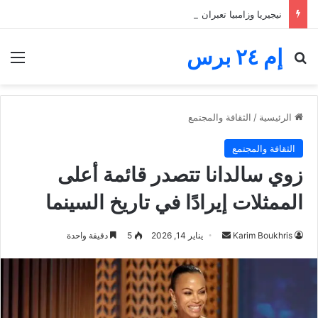
نيجيريا وزامبيا تعبران من مجموعة مجنونة.. فارق الأهداف يقصي مالاوي من كان السيدات
إم ٢٤ برس
بحث عن
الق
الرئيسية
/
الثقافة والمجتمع
الثقافة والمجتمع
زوي سالدانا تتصدر قائمة أعلى
الممثلات إيرادًا في تاريخ السينما
أرسل
Karim Boukhris
يناير 14, 2026
5
دقيقة واحدة
بريدا
إلكترونيا