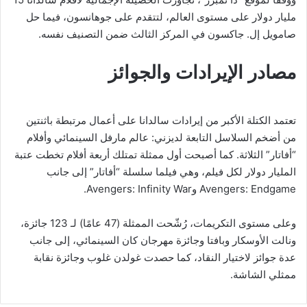
مليار دولار على مستوى العالم، لتتقدم على جوهانسون، فيما حل
صامويل إل. جاكسون في المركز الثالث ضمن التصنيف نفسه.
مصادر الإيرادات والجوائز
تعتمد الكتلة الأكبر من إيرادات سالدانا على أعمال مرتبطة باثنتين
من أضخم السلاسل التابعة لديزني: عالم مارفل السينمائي وأفلام
“أفاتار” الثلاثة. كما أصبحت أول ممثلة تمتلك أربعة أفلام تخطت عتبة
المليار دولار لكل فيلم، وهي فيلما سلسلة “أفاتار” إلى جانب
Avengers: Endgame وAvengers: Infinity War.
وعلى مستوى التكريمات، رُشّحت الممثلة (47 عامًا) لـ 123 جائزة،
ونالت الأوسكار وبافتا وجائزة مهرجان كان السينمائي، إلى جانب
عدة جوائز لاختيار النقاد، كما حصدت غولدن غلوب وجائزة نقابة
ممثلي الشاشة.