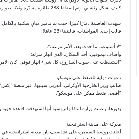
كييف بشكل رئيسي. وتم إسقاط 288 طائرة مسيّرة وثلاثة صواريخ.
شهدت العاصمة دمارًا كبيرًا، حيث تم تدمير مبانٍ سكنية بالكامل،
قالت إحدى المواطنات، فالنتينا (28 عامًا):
“لا أستوعب ما حدث بعد، الأمر مرعب”.
وأضاف تيموفيي، أحد السكان، الذي انهار منزله:
“استيقظت على صوت الصاروخ، كل شيء انهار فوقي. كان الأمر م
دعوات دولية للضغط على موسكو
طالب وزير الخارجية الأوكراني، أندريي سيبيها، عبر منصة “إكس”،
“أقصى ضغط ممكن على موسكو”.
بدورها، زعمت وزارة الدفاع الروسية أنها استهدفت قاعدة جوية و
معركة على مدينة استراتيجية
أعلنت روسيا السيطرة على تشاسيف يار، مدينة استراتيجية في م