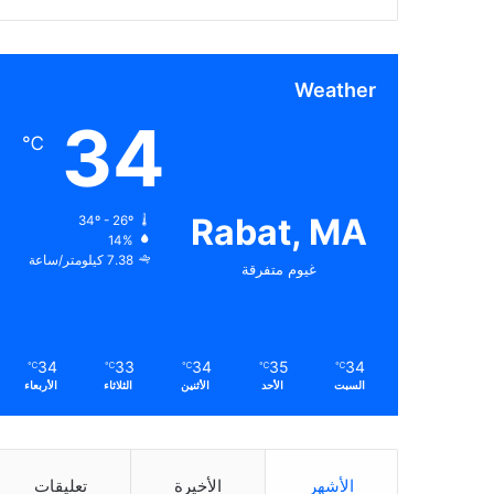
Weather
34
℃
Rabat, MA
34º - 26º
14%
7.38 كيلومتر/ساعة
غيوم متفرقة
34
33
34
35
34
℃
℃
℃
℃
℃
السبت
الأحد
الأثنين
الثلاثاء
الأربعاء
الأشهر
الأخيرة
تعليقات