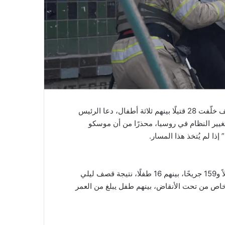
في أعقاب غارات جوية روسية دامية على العاصمة الأوكرانية كييف خلّفت 28 قتيلًا بينهم ثلاثة أطفال، دعا الرئيس
غيير النظام في روسيا، محذرًا من أن موسكو
ذا لم يُتخذ هذا المسار.
أفادت وزارة الداخلية الأوكرانية أن عدد الضحايا ارتفع إلى 28 قتيلاً و159 جريحًا، بينهم 16 طفلًا، نتيجة قصف ليلي
ي سفياتوشينسكي في كييف. تم انتشال جثث 10 أشخاص من تحت الأنقاض، بينهم طفل يبلغ من العمر