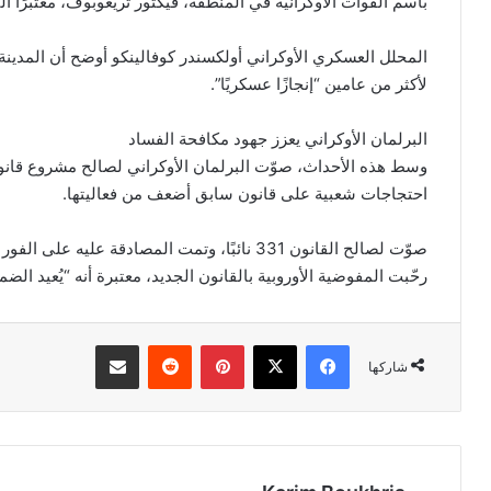
باسم القوات الأوكرانية في المنطقة، فيكتور تريغوبوف، معتبرًا الت
المحلل العسكري الأوكراني أولكسندر كوفالينكو أوضح أن المدينة ل
لأكثر من عامين “إنجازًا عسكريًا”.
البرلمان الأوكراني يعزز جهود مكافحة الفساد
وسط هذه الأحداث، صوّت البرلمان الأوكراني لصالح مشروع قانون ي
احتجاجات شعبية على قانون سابق أضعف من فعاليتها.
صوّت لصالح القانون 331 نائبًا، وتمت المصادقة عليه على الفور من قبل الرئيس زيلينسكي.
رحّبت المفوضية الأوروبية بالقانون الجديد، معتبرة أنه “يُعيد ا
فيسبوك
‫X
بينتيريست
مشاركة عبر البريد
شاركها