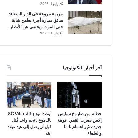
يوليو 1, 2025
جريمة مروعة في الدار البيضاء:
سائق سيارة أجرة يطعن شابة
حتى الموت ويختفي عن الأنظار
يوليو 1, 2025
آخر أخبار التكنولوجيا
حطام من صاروخ سبايس
أوغندا تودع قائد SC Villa
إكس يضرب القمر.. فوهة
بالدموع.. نجم واعد قُتل
جديدة تثير اهتمام ناسا
قبل أن يصل إلى عيد ميلاد
والعلماء
ابنه