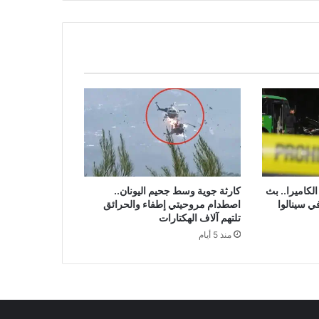
لكاميرا.. بث
كارثة جوية وسط جحيم اليونان..
ي سينالوا
اصطدام مروحيتي إطفاء والحرائق
تلتهم آلاف الهكتارات
منذ 5 أيام