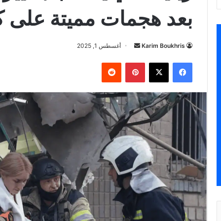
بعد هجمات مميتة على ك
أرسل
Karim Boukhris
أغسطس 1, 2025
بريدا
فيسبوك
‫X
بينتيريست
إلكترونيا