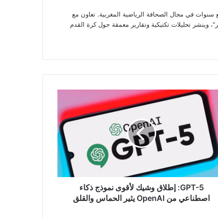
وات في مجال الصحافة الرياضية المغربية. تعاون مع
، وينشر تحليلات تكتيكية وتقارير معمقة حول كرة القدم
G
اق
يك
وى
ذج
ء
ناعي
Ope
GPT-5: إطلاق وشيك لأقوى نموذج ذكاء
اصطناعي من OpenAI يثير الحماس والقلق
ماس
قلق