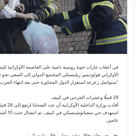
الأوكراني فولوديمير زيلينسكي المجتمع الدولي إلى السعي نحو ت
“ستواصل زعزعة استقرار الدول المجاورة حتى بعد انتهاء الحرب” إ
28 قتيلًا وعشرات الجرحى في كييف
استهدف ح
عامين.
وفي تصريحات خلال مؤتمر دولي، قال زيلينسكي: