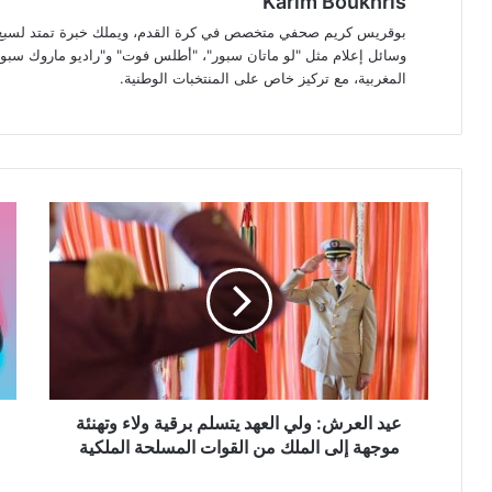
Karim Boukhris
بوقريس كريم صحفي متخصص في كرة القدم، ويملك خبرة تمتد لسبع سن
وسائل إعلام مثل "لو ماتان سبور"، "أطلس فوت" و"راديو ماروك سبور"
المغربية، مع تركيز خاص على المنتخبات الوطنية.
عيد
PT-
العرش:
5:
ولي
إطل
العهد
وش
يتسلم
لأق
برقية
نمو
ولاء
ذكا
وتهنئة
اصط
موجهة
من
إلى
nAI
عيد العرش: ولي العهد يتسلم برقية ولاء وتهنئة
الملك
يثير
موجهة إلى الملك من القوات المسلحة الملكية
من
الح
القوات
وال