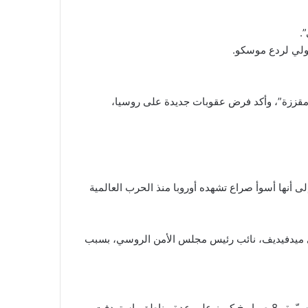
.
ولي لردع موسكو.
ا “مقززة”، وأكد فرض عقوبات جديدة على روسيا،
لى أنها أسوأ صراع تشهده أوروبا منذ الحرب العالمية
ري ميدفيديف، نائب رئيس مجلس الأمن الروسي، بسبب
ذكرت القوات الجوية الأوكرانية أن روسيا أطلقت 309 طائرات مسيّرة و8 صواريخ كروز على عدة مناطق، استهدفت