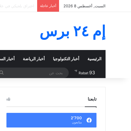
السبت, أغسطس 8 2026
أخبار عاجلة
حطام من صاروخ سبايس 
إم ٢٤ برس
الرئيسية
أخبار التكنولوجيا
أخبار الرياضة
أخبار الس
℉
93
Rabat
تابعنا
2٬700
متابعون