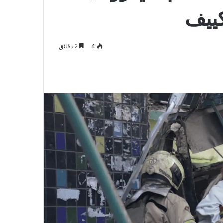
ييف
4
2 دقائق