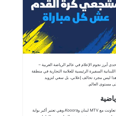
ى أبرز نجوم الإعلام في عالم الرياضة العربية –
لبنانية السفيرة الرئيسية للعلامة التجارية في منطقة
الأوسط وشمال إفريقيا طوال فترة كأس العالم 2026. وهذا ليس مجرد تحالف إعلاني، بل سعي لتزويد
ى مستوى العالم.
ياضية
تتمتع ساندرين بخبرة طويلة كمقدمة برامج رياضية ومنتجة، حيث تعاونت مع MTV لبنان وKooora،وهي تعتبر أكبر بوابة