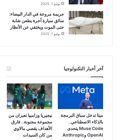
يوليو 1, 2025
جريمة مروعة في الدار البيضاء:
سائق سيارة أجرة يطعن شابة
حتى الموت ويختفي عن الأنظار
يوليو 1, 2025
آخر أخبار التكنولوجيا
ميتا تدخل سباق البرمجة
نيجيريا وزامبيا تعبران من
بالذكاء الاصطناعي..
مجموعة مجنونة.. فارق
Muse Code يتحدى
الأهداف يقصي مالاوي
OpenAI وAnthropic
من كان السيدات