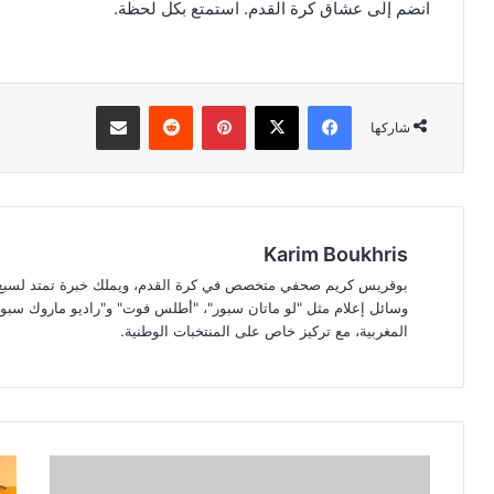
انضم إلى عشاق كرة القدم. استمتع بكل لحظة.
فيسبوك
‫X
بينتيريست
مشاركة عبر البريد
شاركها
Karim Boukhris
بوقريس كريم صحفي متخصص في كرة القدم، ويملك خبرة تمتد لسبع سن
وسائل إعلام مثل "لو ماتان سبور"، "أطلس فوت" و"راديو ماروك سبور"
المغربية، مع تركيز خاص على المنتخبات الوطنية.
تحذير
ضرب
قبل
أمني