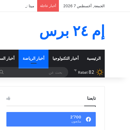
الجمعة, أغسطس 7 2026
أخبار عاجلة
ميتا تدخل سباق البرمجة بالذكاء الاصطن
إم ٢٤ برس
الرئيسية
أخبار التكنولوجيا
أخبار الرياضة
أخبار الس
℉
82
Rabat
تابعنا
2٬700
متابعون