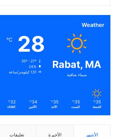
Weather
28
℃
Rabat, MA
35º - 27º
24%
1.51 كيلومتر/ساعة
سماء صافية
32
34
35
35
35
℃
℃
℃
℃
℃
الجمعة
السبت
الأحد
الأثنين
الثلاثاء
الأشهر
الأخيرة
تعليقات