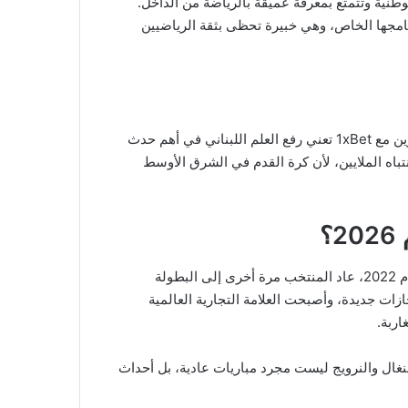
 فازت 5 مرات في البطولة الوطنية وتتمتع بمعرفة عميقة بالرياضة من الداخل.
امجها الخاص، وهي خبيرة تحظى بثقة الرياضيين
لم يتأهل منتخب لبنان إلى كأس العالم 2026. لكن شراكة ساندرين مع 1xBet تعني رفع العلم اللبناني في أهم حدث
اه الملايين، لأن كرة القدم في الشرق الأوسط
؟
تعيش المغرب عصرها الذهبي: بعد نصف النهائي التاريخي في عام 2022، عاد المنتخب مرة أخرى إلى البطولة
 مستعدون لإنجازات جديدة، وأصبحت العلامة التجارية العالمية
اربة.
اجهات مع فرنسا والسنغال والنرويج ليست مجرد مباريات عادية، بل أحداث