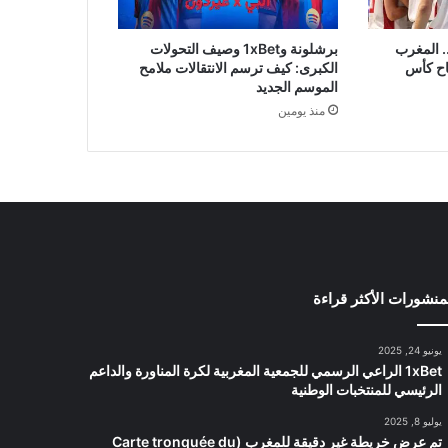
. المغرب
برشلونة و1xBet وصيف التحولات
اح كأس
الكبرى: كيف ترسم الانتقالات ملامح
الموسم الجديد
منذ يومين
منشورات الأكثر قراءة
يونيو 24, 2025
1xBet الراعي الرسمي للجمعية المغربية لكرة المناورة والداعم
الرئيسي للمنتخبات الوطنية
يوليو 8, 2025
تم عرض خريطة غير دقيقة للمغرب (Carte tronquée du