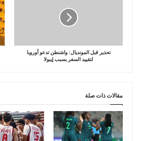
المونديال:
قوي
واشنطن
بال
تدعو
حجز
أوروبا
نحو
لتقييد
طني
السفر
من
بسبب
الش
إيبولا
في
تحذير قبل المونديال: واشنطن تدعو أوروبا
عمل
لتقييد السفر بسبب إيبولا
منف
مقالات ذات صلة