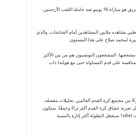
الجزائر تعود إلى الساحة بعد غياب دام 12 عاماً. التحدي الأكبر للفريق هو مباراة 16 يونيو ضد حاملة اللقب الأرجنتين.
وطني يشاهده ملايين المشاهدين أمام الشاشات. والذي
أخيرة لمحمد صلاح على هذا المستوى.
شجعيها. المشجعون التونسيون هم من بين الأكثر
منافسة على قدم المساواة حتى مع هولندا ذات
 من مجتمع كرة القدم العالمي. تحليلات مفصلة،
ل تجربة عشاق كرة القدم أكثر ثراءً وعمقًا. ستكون
ساندريان سفيرة هذه التجربة في العالم العربي. خبرتها وإمكانيات 1xBet ستجعل البطولة أكثر إثارة بالنسبة