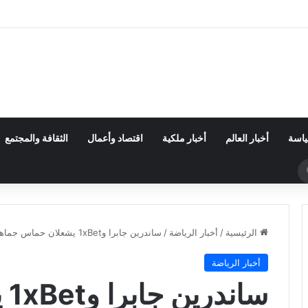
اعي.. Muse Code يتحدى OpenAI وAnthropic
ياسة
أخبار العالم
أخبار ملكية
اقتصاد وأعمال
الثقافة والمجتمع
بحث
عن
الرئيسية
/
أخبار الرياضة
/
ساندرين جابرا و1xBet يشعلان حماس جماهير كأس العالم 2026
أخبار الرياضة
سا