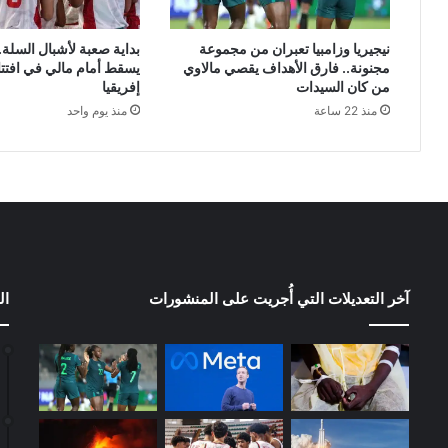
نيجيريا وزامبيا تعبران من مجموعة
بداية صعبة لأشبال السلة.
مجنونة.. فارق الأهداف يقصي مالاوي
يسقط أمام مالي في افتت
من كان السيدات
إفريقيا
منذ 22 ساعة
منذ يوم واحد
آخر التعديلات التي أُجريت على المنشورات
ال