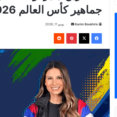
جماهير كأس العالم 2026
أرسل
Karim Boukhris
يونيو 11, 2026
بريدا
فيسبوك
‫X
بينتيريست
إلكترونيا