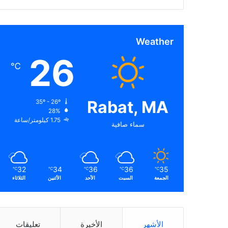
Weather
26
℃
Rabat, MA
35º - 26º
28%
1.75 كيلومتر/ساعة
سماء صافية
32
34
36
36
35
℃
℃
℃
℃
℃
الجمعة
السبت
الأحد
الأثنين
الثلاثاء
الأشهر
الأخيرة
تعليقات