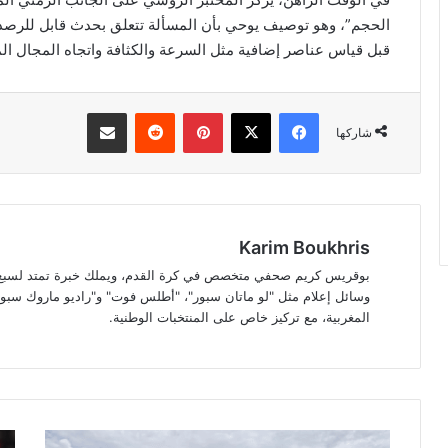
الحجم”، وهو توصيف يوحي بأن المسألة تتعلق بحدث قابل للرصد و
قبل قياس عناصر إضافية مثل السرعة والكثافة واتجاه المجال ال
فيسبوك
‫X
بينتيريست
مشاركة عبر البريد
شاركها
Karim Boukhris
بوقريس كريم صحفي متخصص في كرة القدم، ويملك خبرة تمتد لسبع سن
وسائل إعلام مثل "لو ماتان سبور"، "أطلس فوت" و"راديو ماروك سبور"
المغربية، مع تركيز خاص على المنتخبات الوطنية.
طريق
كأ