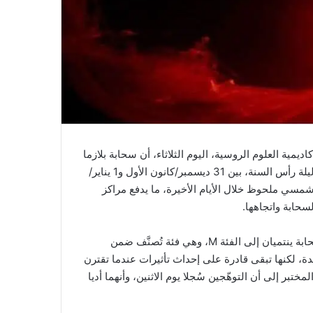
مية العلوم الروسية، اليوم الثلاثاء، أن سحابة بلازما
تشكلت عقب توهّجين شمسيين قد تصل إلى كوكب الأرض خلال ليلة رأس السنة، بين 31 ديسمبر/كانون الأول و1 يناير/
 فيه نشاط شمسي ملحوظ خلال الأيام الأخيرة، ما يدفع مراكز
سحابة واتجاهها.
وبحسب بيان المختبر، فإن التوهّجين اللذين تسببَا في إطلاق السحابة ينتميان إلى الفئة M، وهي فئة تُصنَّف ضمن
ة” من حيث القوة مقارنةً بالفئة X الأعلى شدة، لكنها تبقى قادرة على إحداث تأثيرات عندما تقترن
بر إلى أن التوهّجين سُجلا يوم الاثنين، وأنهما أديا