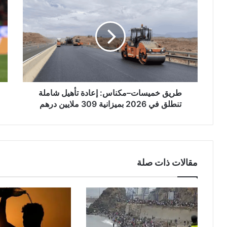
خميسات–
الأ
مكناس:
الأف
إعادة
تأهيل
كيف
شاملة
عاد
تنطلق
أش
في
حكي
2026
بسر
بميزانية
وبأ
طريق خميسات–مكناس: إعادة تأهيل شاملة
309
قدر
تنطلق في 2026 بميزانية 309 ملايين درهم
ملايين
من
درهم
الم
مقالات ذات صلة