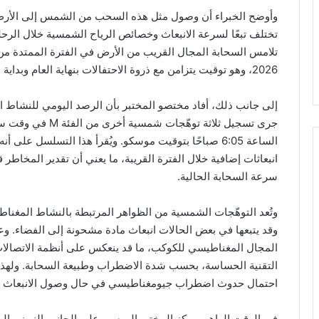
وأوضح الخبراء أن وصول مثل هذه السحب من الشمس إلى الأرض ي
تختلف تبعًا لسرعة الانبعاث وخصائص الرياح الشمسية خلال الرحلة. 
2026، وهو توقيت يتزامن مع ذروة الاحتفالات بنهاية العام وبداية عام جديد.
إلى جانب ذلك، أفاد مختصو المختبر بأن الرصد اليومي للنشاط الش
الساعة 6:05 صباحًا بتوقيت موسكو. ويُقرأ هذا التسلسل
انبعاثات إضافية خلال الفترة القريبة، ما يعني أن تقدير المخاط
سرعة السحابة الحالية.
وتُعد التوهّجات الشمسية من الظواهر المرتبطة بالنشاط المغن
وقد يتبعها في بعض الحالات انبعاث مادة مشحونة إلى الفضاء. وعن
المجال المغناطيسي للكوكب، ما قد ينعكس على أنظمة الاتصالات 
التقنية الحساسة، بحسب شدة الاضطراب وطبيعة السحابة. ولهذا تت
احتمال حدوث اضطراب جيومغناطيسي في حال وصول الانبعاث بخ
في الوقت الراهن، يركز المختبر الروسي على الجانب الزمني الم