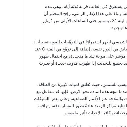
ستغرق في الغالب قرابة ثلاثة أيام، وهي مدة
وبناءً على هذا الإطار الزمني، رجّح المختبر أن
تلامس السحابة المجال القريب من الأرض في الفترة الممتدة من ليلة 31 ديسمبر حتى الساعات الأولى من 1 يناير
مسي أظهر استمرارًا في التوهّجات القوية نسبياً، إذ
جرى تسجيل ثلاثة توهّجات شمسية أخرى من الفئة M في وقت سابق من اليوم نفسه، إضافة إلى توهّج من الفئة C عند
 على أنه مؤشر على موجة نشاط متجددة، مع احتمال ظهور
ر قد يخضع للتحديث إذا ظهرت قذوف جديدة أو تغيرت
اطيسي للشمس، حيث تُطلق كميات كبيرة من الطاقة،
دما تتجه هذه المادة نحو الأرض، فإنها قد تتفاعل مع
والملاحة عبر الأقمار الصناعية، وعلى بعض الشبكات
ابع مراكز الرصد عادةً تطور المسار بدقة، وتراقب
صائص كافية لإحداث تأثير ملموس.
توقع لوصول السحابة، مع التأكيد على أنها “متوسطة