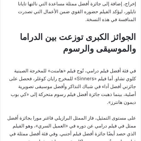
إخراج، إضافة إلى جائزة أفضل ممثلة مساعدة التي نالتها تايانا
تايلور، ليؤكد الفيلم حضوره القوي ضمن الأعمال التي تصدرت
المنافسة في هذه النسخة.
الجوائز الكبرى توزعت بين الدراما
والموسيقى والرسوم
في فئة أفضل فيلم درامي، تُوج فيلم «هامنت» للمخرجة الصينية
كلوي تشاو. أما فيلم «Sinners» للمخرج رايان كوغلر، فحصل على
جائزتي أفضل أداء في شباك التذاكر وأفضل موسيقى تصويرية
أصلية، بينما ذهبت جائزة أفضل فيلم رسوم متحركة إلى «كي بوب
ديمون هانترز».
على مستوى التمثيل، فاز الممثل البرازيلي فاغنر مورا بجائزة أفضل
ممثل في فيلم درامي عن دوره في «العميل السري»، وهو الفيلم
الذي حصد أيضًا جائزة أفضل فيلم أجنبي. وفي فئة أفضل ممثلة في