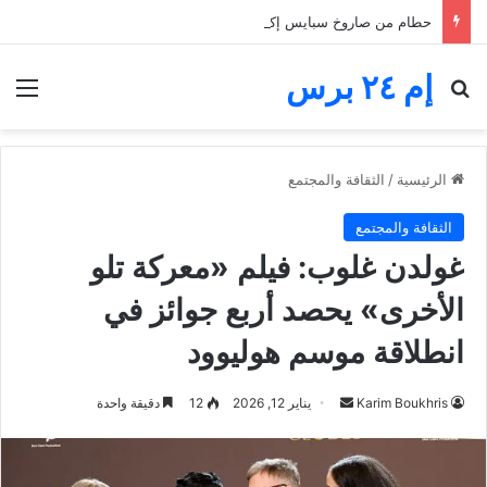
حطام من صاروخ سبايس إكس يضرب القمر.. فوهة جديدة تثير اهتمام ناسا والعلماء
إم ٢٤ برس
بحث عن
الق
الرئيسية
/
الثقافة والمجتمع
الثقافة والمجتمع
غولدن غلوب: فيلم «معركة تلو
الأخرى» يحصد أربع جوائز في
انطلاقة موسم هوليوود
أرسل
Karim Boukhris
يناير 12, 2026
12
دقيقة واحدة
بريدا
إلكترونيا