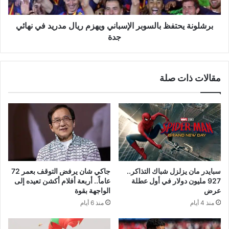
في
نهائي
جدة
برشلونة يحتفظ بالسوبر الإسباني ويهزم ريال مدريد في نهائي
جدة
مقالات ذات صلة
سبايدر مان يزلزل شباك التذاكر..
جاكي شان يرفض التوقف بعمر 72
927 مليون دولار في أول عطلة
عاماً.. أربعة أفلام أكشن تعيده إلى
عرض
الواجهة بقوة
منذ 4 أيام
منذ 6 أيام