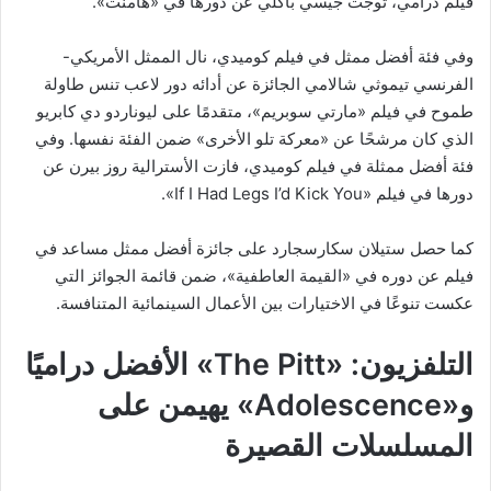
فيلم درامي، تُوجت جيسي باكلي عن دورها في «هامنت».
وفي فئة أفضل ممثل في فيلم كوميدي، نال الممثل الأمريكي-
الفرنسي تيموثي شالامي الجائزة عن أدائه دور لاعب تنس طاولة
طموح في فيلم «مارتي سوبريم»، متقدمًا على ليوناردو دي كابريو
الذي كان مرشحًا عن «معركة تلو الأخرى» ضمن الفئة نفسها. وفي
فئة أفضل ممثلة في فيلم كوميدي، فازت الأسترالية روز بيرن عن
دورها في فيلم «If I Had Legs I’d Kick You».
كما حصل ستيلان سكارسجارد على جائزة أفضل ممثل مساعد في
فيلم عن دوره في «القيمة العاطفية»، ضمن قائمة الجوائز التي
عكست تنوعًا في الاختيارات بين الأعمال السينمائية المتنافسة.
التلفزيون: «The Pitt» الأفضل دراميًا
و«Adolescence» يهيمن على
المسلسلات القصيرة