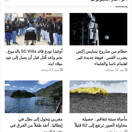
حطام من صاروخ سبايس إكس
أوغندا تودع قائد SC Villa بالدموع..
يضرب القمر.. فوهة جديدة تثير
نجم واعد قُتل قبل أن يصل إلى عيد
اهتمام ناسا والعلماء
ميلاد ابنه
منذ 10 ساعات
منذ 23 ساعة
مأساة سبتة تتفاقم.. حصيلة
مغربي يتحول إلى بطل في
محاولة العبور ترتفع إلى 82 قتيلاً
إيطاليا.. أنقذ طفلاً من الغرق في
بحيرة كومو
منذ يوم واحد