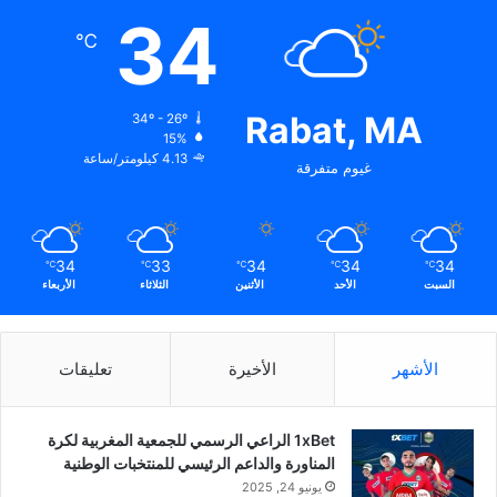
34
℃
Rabat, MA
34º - 26º
15%
4.13 كيلومتر/ساعة
غيوم متفرقة
34
33
34
34
34
℃
℃
℃
℃
℃
السبت
الأحد
الأثنين
الثلاثاء
الأربعاء
الأشهر
الأخيرة
تعليقات
1xBet الراعي الرسمي للجمعية المغربية لكرة
المناورة والداعم الرئيسي للمنتخبات الوطنية
يونيو 24, 2025