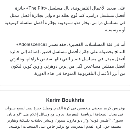
على صعيد الأعمال التلفزيونية، نال مسلسل «The Pitt» جائزة
أفضل مسلسل درامي، كما تُوج بطله نواه وايل بجائزة أفضل ممثل
في مسلسل درامي. وفاز «ذو ستوديو» بجائزة أفضل سلسلة كوميدية
أو موسيقية.
أما في فئة المسلسلات القصيرة، فقد تصدر «Adolescence»
النتائج بحصوله على جائزة أفضل مسلسل قصير، إضافة إلى جائزة
أفضل ممثل في مسلسل قصير التي نالها ستيفن غراهام، وجائزتي
أفضل ممثلين مساعدين لكل من إيرين دوهرتي وأوين كوبر، ليكون
من أبرز الأعمال التلفزيونية المتوجة في هذه الدورة.
Karim Boukhris
بوقريس كريم صحفي متخصص في كرة القدم، ويملك خبرة تمتد لسبع سنوات
في مجال الصحافة الرياضية المغربية. تعاون مع وسائل إعلام مثل "لو ماتان
سبور"، "أطلس فوت" و"راديو ماروك سبور"، وينشر تحليلات تكتيكية وتقارير
معمقة حول كرة القدم المغربية، مع تركيز خاص على المنتخبات الوطنية.