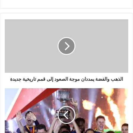
الذهب
والفضة
يمددان
موجة
الصعود
إلى
قمم
تاريخية
جديدة
الذهب والفضة يمددان موجة الصعود إلى قمم تاريخية جديدة
برشلونة
يحتفظ
بالسوبر
الإسباني
ويهزم
ريال
مدريد