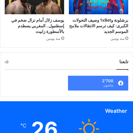
برشلونة و1xBet وصيف التحولات
يوسف زلال أمام نزال ضخم في
الكبرى: كيف ترسم الانتقالات ملامح
إسطنبول.. المغربي يصطدم
الموسم الجديد
بالأسطورة زابيت
منذ يومين
منذ يومين
تابعنا
2٬700
متابعون
Weather
26
℃