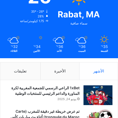
Rabat, MA
35º - 26º
28%
1.75 كيلومتر/ساعة
سماء صافية
32
34
36
36
35
℃
℃
℃
℃
℃
الجمعة
السبت
الأحد
الأثنين
الثلاثاء
الأشهر
الأخيرة
تعليقات
1xBet الراعي الرسمي للجمعية المغربية لكرة
المناورة والداعم الرئيسي للمنتخبات الوطنية
يونيو 24, 2025
تم عرض خريطة غير دقيقة للمغرب (Carte
tronquée du Maroc) أثناء بث مباريات كأس