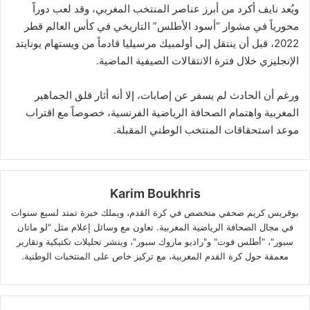
ويُعد نايف أكرد من أبرز عناصر المنتخب المغربي، وقد لعب دوراً
محورياً في مشوار “أسود الأطلس” التاريخي في كأس العالم قطر
2022، قبل أن ينتقل إلى أولمبيك مرسيليا قادماً من ويستهام يونايتد
الإنجليزي خلال فترة الانتقالات الصيفية الماضية.
ورغم أن الحادث لم يسفر عن إصابات، إلا أنه أثار قلق الجماهير
المغربية واهتمام الصحافة الرياضية الفرنسية، خصوصاً مع اقتراب
موعد استحقاقات المنتخب الوطني المقبلة.
Karim Boukhris
بوقريس كريم صحفي متخصص في كرة القدم، ويملك خبرة تمتد لسبع سنوات
في مجال الصحافة الرياضية المغربية. تعاون مع وسائل إعلام مثل "لو ماتان
سبور"، "أطلس فوت" و"راديو ماروك سبور"، وينشر تحليلات تكتيكية وتقارير
معمقة حول كرة القدم المغربية، مع تركيز خاص على المنتخبات الوطنية.