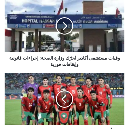
وفيات
مستشفى
أكادير
تُحرّك
وزارة
الصحة:
إجراءات
قانونية
وإيقافات
فورية
وفيات مستشفى أكادير تُحرّك وزارة الصحة: إجراءات قانونية
وإيقافات فورية
كأس
العالم
للشباب
تحت
20
عامًا
يدخل
مرحلة
خروج