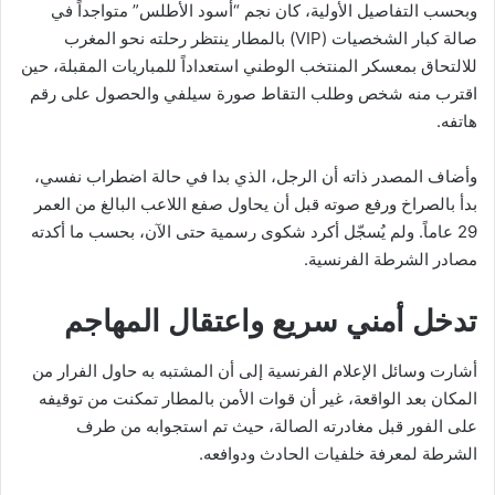
وبحسب التفاصيل الأولية، كان نجم “أسود الأطلس” متواجداً في
صالة كبار الشخصيات (VIP) بالمطار ينتظر رحلته نحو المغرب
للالتحاق بمعسكر المنتخب الوطني استعداداً للمباريات المقبلة، حين
اقترب منه شخص وطلب التقاط صورة سيلفي والحصول على رقم
هاتفه.
وأضاف المصدر ذاته أن الرجل، الذي بدا في حالة اضطراب نفسي،
بدأ بالصراخ ورفع صوته قبل أن يحاول صفع اللاعب البالغ من العمر
29 عاماً. ولم يُسجّل أكرد شكوى رسمية حتى الآن، بحسب ما أكدته
مصادر الشرطة الفرنسية.
تدخل أمني سريع واعتقال المهاجم
أشارت وسائل الإعلام الفرنسية إلى أن المشتبه به حاول الفرار من
المكان بعد الواقعة، غير أن قوات الأمن بالمطار تمكنت من توقيفه
على الفور قبل مغادرته الصالة، حيث تم استجوابه من طرف
الشرطة لمعرفة خلفيات الحادث ودوافعه.