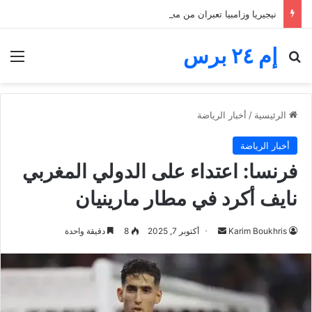
نيجيريا وزامبيا تعبران من مجموعة مجنونة.. فارق الأهداف يقصي مالاوي من كان السيدات
إم ٢٤ برس
بحث عن
الق
الرئيسية
/
أخبار الرياضة
أخبار الرياضة
فرنسا: اعتداء على الدولي المغربي
نايف أكرد في مطار مارينيان
أرسل
Karim Boukhris
أكتوبر 7, 2025
8
دقيقة واحدة
بريدا
إلكترونيا