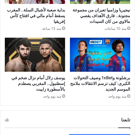
نيجيريا وزامبيا تعبران من مجموعة
بداية صعبة لأشبال السلة.. المغرب
مجنونة.. فارق الأهداف يقصي
يسقط أمام مالي في افتتاح كأس
مالاوي من كان السيدات
إفريقيا
منذ 10 ساعات
منذ 13 ساعة
برشلونة و1xBet وصيف التحولات
يوسف زلال أمام نزال ضخم في
الكبرى: كيف ترسم الانتقالات ملامح
إسطنبول.. المغربي يصطدم
الموسم الجديد
بالأسطورة زابيت
منذ يوم واحد
منذ يوم واحد
تابعنا