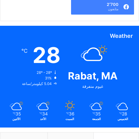
2٬700
متابعون
Weather
28
℃
Rabat, MA
28º - 28º
31%
5.04 كيلومتر/ساعة
غيوم متفرقة
35
34
36
35
28
℃
℃
℃
℃
℃
الخميس
الجمعة
السبت
الأحد
الأثنين