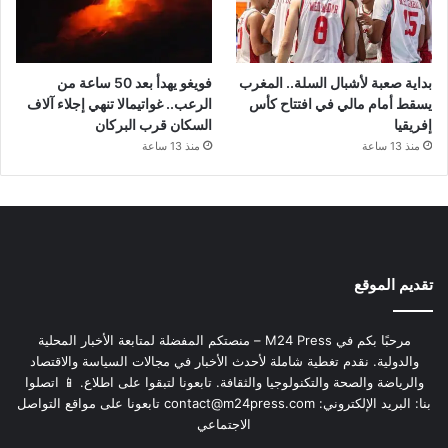
بداية صعبة لأشبال السلة.. المغرب
فويغو يهدأ بعد 50 ساعة من
يسقط أمام مالي في افتتاح كأس
الرعب.. غواتيمالا تنهي إجلاء آلاف
إفريقيا
السكان قرب البركان
منذ 13 ساعة
منذ 13 ساعة
تقديم الموقع
مرحبًا بكم في M24 Press – منصتكم المفضلة لمتابعة الأخبار المحلية
والدولية. نقدم تغطية شاملة لأحدث الأخبار في مجالات السياسة والاقتصاد
والرياضة والصحة والتكنولوجيا والثقافة. تابعونا لتبقوا على اطلاع. 📱 اتصلوا
بنا: البريد الإلكتروني:
contact@m24press.com
تابعونا على مواقع التواصل
الاجتماعي