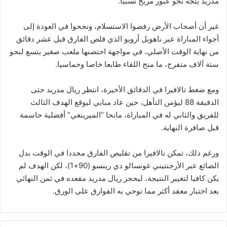
مدريد يتجه نحو عبور مريح نسبيا.
غير أن أصحاب الأرض رفضوا الاستسلام، ونجحوا في العودة إلى
أجواء المباراة عبر ناهويل أرويو الذي قلص الفارق قبل عشر دقائق
من نهاية الوقت الأصلي، في مواجهة احتضنها ملعب صغير يتسع لنحو
ستة آلاف متفرج، ما منح اللقاء طابعا خاصا وحماسيا.
ومع ضغط تالافيرا في الدقائق الأخيرة، انتظر ريال مدريد حتى
الدقيقة 88 ليؤمن التأهل، حين عاد مبابي ليوقع الهدف الثالث
للفريق والثاني له في المباراة، مانحا “الميرينغي” أفضلية حاسمة
قبل صافرة النهاية.
ورغم ذلك، تمكن تالافيرا من تقليص الفارق مجددا في الوقت بدل
الضائع عبر الأرجنتيني غونسالو دي رينسو (90+1)، لكن الهدف لم
يكن كافيا لتغيير النتيجة، ليحجز ريال مدريد مقعده في ثمن النهائي
بعد اختبار معقد أكثر مما توحي به الفوارق على الورق.