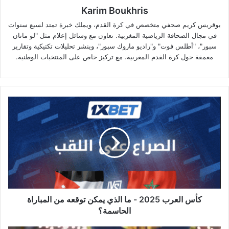
Karim Boukhris
بوقريس كريم صحفي متخصص في كرة القدم، ويملك خبرة تمتد لسبع سنوات
في مجال الصحافة الرياضية المغربية. تعاون مع وسائل إعلام مثل "لو ماتان
سبور"، "أطلس فوت" و"راديو ماروك سبور"، وينشر تحليلات تكتيكية وتقارير
معمقة حول كرة القدم المغربية، مع تركيز خاص على المنتخبات الوطنية.
كأس
العرب
2025
-
ما
الذي
يمكن
توقعه
من
المباراة
كأس العرب 2025 - ما الذي يمكن توقعه من المباراة
الحاسمة؟
الحاسمة؟