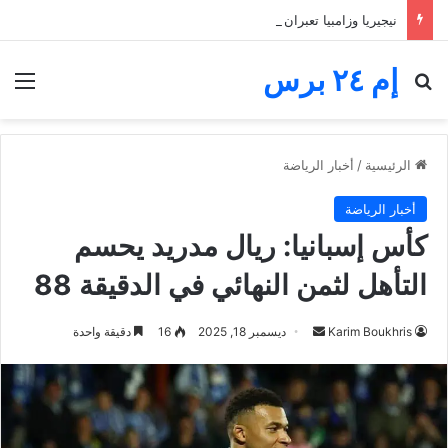
نيجيريا وزامبيا تعبران من مجموعة مجنونة.. فارق الأهداف يقصي مالاوي من كان السيدات
إم ٢٤ برس
بحث عن
الق
الرئيسية
/
أخبار الرياضة
أخبار الرياضة
كأس إسبانيا: ريال مدريد يحسم
التأهل لثمن النهائي في الدقيقة 88
أرسل
Karim Boukhris
ديسمبر 18, 2025
16
دقيقة واحدة
بريدا
إلكترونيا