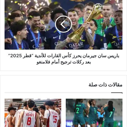
باريس
سان
جيرمان
يحرز
كأس
القارات
للأندية
“قطر
2025”
بعد
باريس سان جيرمان يحرز كأس القارات للأندية “قطر 2025”
ركلات
بعد ركلات ترجيح أمام فلامنغو
ترجيح
أمام
فلامنغو
مقالات ذات صلة